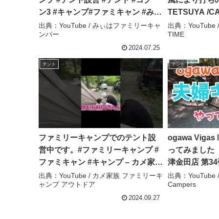
ン3 #キャンプ#ファミキャン #みぃ
TETSUYA /C
はファミリーキャンパー – みぃは
出典：YouTube / みぃはファミリーキャ
出典：YouTube /
ンパー
TIME
ファミリーキャンパー
2024.07.25
テント
テント
ファミリーキャンプでのテント設
ogawa Vi
営中です。#ファミリーキャンプ #
ってみました F
ファミキャン #キャンプ – カメ家族
津金田店 第34弾
ファミリーキャンプ アウトドア
Campers
出典：YouTube / カメ家族 ファミリーキ
出典：YouTube /
ャンプ アウトドア
Campers
2024.09.27