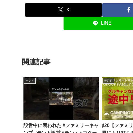
X
LINE
関連記事
テント
テント
設営中に襲われた #ファミリーキャ
♯20【ファミ
ンプ #テント設営 #テント #コクー
風により打ちの