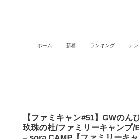
ホーム
新着
ランキング
テン
【ファミキャン#51】GWのん
玖珠の杜/ファミリーキャンプ/BRO
– sora CAMP【ファミリーキ