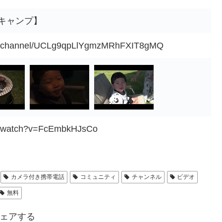
ーキャンプ】
om/channel/UCLg9qpLlYgmzMRhFXIT8gMQ
om/watch?v=FcEmbkHJsCo
カメラ付き携帯電話
コミュニティ
チャンネル
ビデオ
無料
ェアする