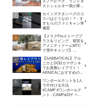
スノーピーク、ランドネ
ストシェルター我が家で
使ったリアルな感想。／
カインズチタンペグのコ
アビルキャンプリゾート
スパはどうなの！？ - す
那須／LUMIX S5IIX - パ
ずもりのファミキャン準
パハキット アウトドア
備室
VLOG
【メラクProストーブプ
ラスをリビング、寝室を
アメニティドームMTC
で雪中キャンプ】
#kinbozucamp
【SABBATICAL】アル
#snowpeak - 坊主キャン
ニカとDODカマザシキ
パー@キンボウズ
でお座敷レイアウト！
ARNICAにおすすめのキ
ャンプギアでファミリー
ワンポールテントを1人
キャンプ - SOTOASOBI
で片付ける方法
#CAMP #ワンポールテ
ント - CAMP&DIY ペグ
と日曜日