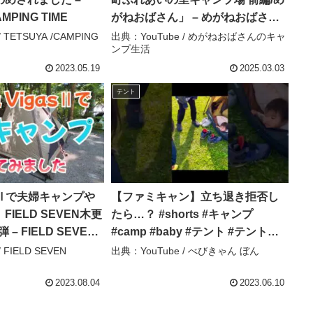
AMPING TIME
がねおばさん」 – めがねおばさん
のキャンプ生活
 TETSUYA /CAMPING
出典：YouTube / めがねおばさんのキャ
ンプ生活
2023.05.19
2025.03.03
テント
gasⅡで夫婦キャンプや
【ファミキャン】立ち退き拒否し
IELD SEVEN木更
たら…？ #shorts #キャンプ
 – FIELD SEVEN
#camp #baby #テント #テント泊 #
こども #babygirl #babyboy #立ち
 FIELD SEVEN
出典：YouTube / べびきゃん ぼん
退き #ファミリーキャンプ – べびき
ゃん ぼん
2023.08.04
2023.06.10