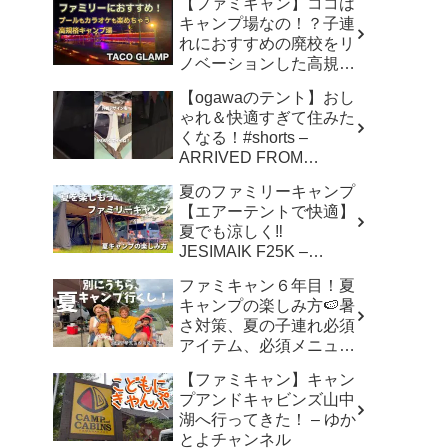
【ファミキャン】ココは
キャンプ場なの！？子連
れにおすすめの廃校をリ
ノベーションした高規格
キャンプ場で遊び尽く
【ogawaのテント】おし
す！ – ちいさおきゃんぷ
ゃれ＆快適すぎて住みた
くなる！#shorts –
ARRIVED FROM
SHOWA
夏のファミリーキャンプ
【エアーテントで快適】
夏でも涼しく‼︎
JESIMAIK F25K –
hana,hachi,camp はなは
ファミキャン６年目！夏
ちキャンプ
キャンプの楽しみ方🍉暑
さ対策、夏の子連れ必須
アイテム、必須メニュー
でバリ美味しい〜、バリ
【ファミキャン】キャン
楽しい〜 – こずちゃんネ
プアンドキャビンズ山中
ル。
湖へ行ってきた！ – ゆか
とよチャンネル