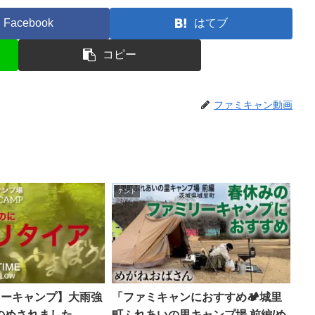
Facebook
はてブ
コピー
ファミキャン動画
テント
リーキャンプ】大雨強
「ファミキャンにおすすめ🏕️城里
めされました –
町ふれあいの里キャンプ場 前編/め