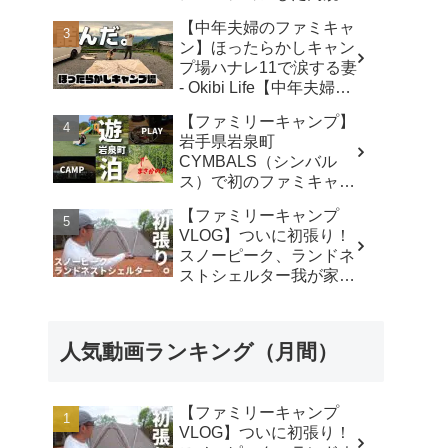
キャンプ場で遊び尽く
【中年夫婦のファミキャ
す！ - ちいさおきゃんぷ
ン】ほったらかしキャン
プ場ハナレ11で涙する妻
- Okibi Life【中年夫婦の
青春エンジョイ】
【ファミリーキャンプ】
岩手県岩泉町
CYMBALS（シンバル
ス）で初のファミキャ
ン。ワンポールテントに
【ファミリーキャンプ
まさかの穴。 -
VLOG】ついに初張り！
KIMIDORI
スノーピーク、ランドネ
ストシェルター我が家で
使ったリアルな感想。／
アビルキャンプリゾート
那須／LUMIX S5IIX - パ
人気動画ランキング（月間）
パハキット アウトドア
VLOG
【ファミリーキャンプ
VLOG】ついに初張り！