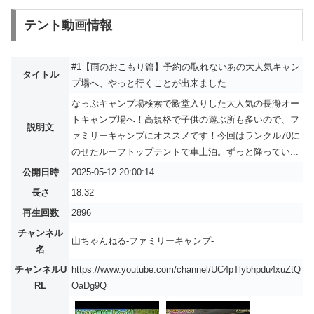
テント動画情報
#1【雨のおこもり篇】予約の取れないあの大人気キャン
タイトル
プ場へ、やっと行くことが出来ました
なっぷキャンプ場検索で殿堂入りした大人気の長瀞オー
トキャンプ場へ！高規格で子供の遊ぶ所も多いので、フ
説明文
ァミリーキャンプにオススメです！今回はランクル70に
のせたルーフトップテントで車上泊。ずっと降ってい...
公開日時
2025-05-12 20:00:14
長さ
18:32
再生回数
2896
チャンネル
山ちゃんねる-ファミリーキャンプ-
名
チャンネルU
https://www.youtube.com/channel/UC4pTlybhpdu4xuZtQ
RL
OaDg9Q