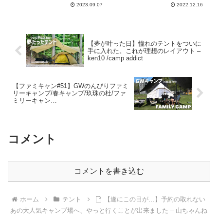
2023.09.07
2022.12.16
【夢が叶った日】憧れのテントをついに
手に入れた。これが理想のレイアウト –
ken10 /camp addict
【ファミキャン#51】GWのんびりファミ
リーキャンプ/春キャンプ/玖珠の杜/ファ
ミリーキャン
プ/BROOKLYN OUTDOOR COMPANY –
sora CAMP【ファミリーキャンプ】
コメント
コメントを書き込む
ホーム
テント
【遂にこの日が…】予約の取れない
あの大人気キャンプ場へ、やっと行くことが出来ました – 山ちゃんね