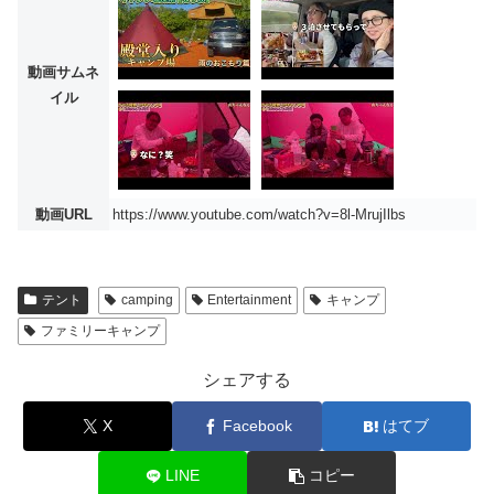
動画サムネ
イル
動画URL
https://www.youtube.com/watch?v=8l-MrujIlbs
テント
camping
Entertainment
キャンプ
ファミリーキャンプ
シェアする
X
Facebook
はてブ
LINE
コピー