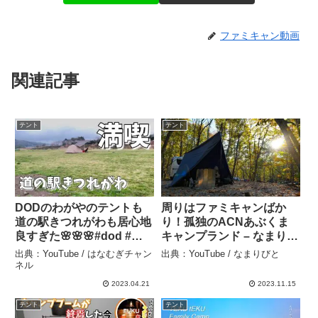
ファミキャン動画
関連記事
テント
テント
DODのわがやのテントも
周りはファミキャンばか
道の駅きつれがわも居心地
り！孤独のACNあぶくま
良すぎた🌸🌸🌸#dod #お
キャンプランド – なまりび
花見#道の駅 – はなむぎチ
と
出典：YouTube / はなむぎチャン
出典：YouTube / なまりびと
ャンネル
ネル
2023.04.21
2023.11.15
テント
テント