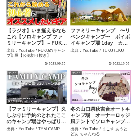
【ラジオ】いま揃えるなら
ファミリーキャンプ 〜リ
これ【ソロキャンプ ファ
ベンジキャンプ〜 ボイボ
ミリーキャンプ】 – FUKU
イキャンプ場 1day カマ
のキャンプ部屋【公認切り
ボコテント – TEKU tEKU
出典：YouTube / FUKUのキャン
出典：YouTube / TEKU tEKU
抜き】
プ部屋【公認切り抜き】
2023.09.25
2022.10.09
テント
テント
【ファミリーキャンプ】久
冬の山口県秋吉台オートキ
しぶりに予約のとれたここ
ャンプ場 オーナーロッジ
のキャンプ場はやっぱり最
風テントでソロキャンプや
高でした! – TYM CAMP
ってみた🎵part1 – まこす
出典：YouTube / TYM CAMP
出典：YouTube / まこす あうと
あうとどあ ちゃんねる
どあ ちゃんねる