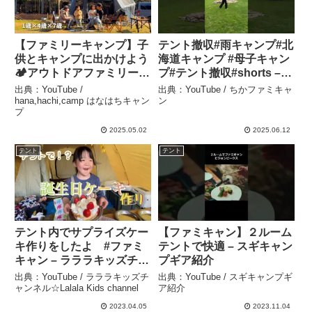
【ファミリーキャンプ】子
テント撤収#雨キャンプ#北
供とキャンプに出かけよう
海道キャンプ #母子キャン
🏕️アウトドアファミリー/
プ#テント撤収#shorts –
初心者キャンプ –
ちかファミキャン
出典：YouTube /
出典：YouTube / ちかファミキャ
hana,hachi,camp はなは
hana,hachi,camp はなはちキャン
ン
プ
ちキャンプ
2025.05.02
2025.06.12
テント
テント
テント内でサプライズケー
【ファミキャン】２ルーム
キ作りをしたよ #ファミ
テントで快適 – スギキャン
キャン – ラララキッズチャ
プギア紹介
ンネル☆Lalala Kids
出典：YouTube / ラララキッズチ
出典：YouTube / スギキャンプギ
channel
ャンネル☆Lalala Kids channel
ア紹介
2023.04.05
2023.11.04