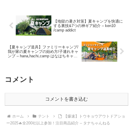
【地獄の暑さ対策】夏キャンプを快適に
する裏技&7つの神ギア紹介 – ken10
/camp addict
【夏キャンプ道具】ファミリーキャンプ/
我が家の夏キャンプの始め方/子連れキャ
ンプ – hana,hachi,camp はなはちキャン
プ
コメント
コメントを書き込む
ホーム
テント
【爆速】トウキョウアウトドアショ
ー2025🔥全200社以上参加！注目商品紹介 – タナちゃんねる