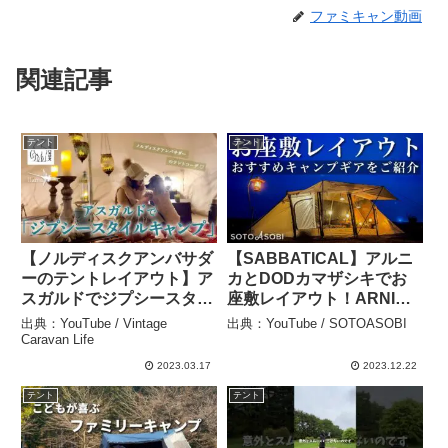
ファミキャン動画
関連記事
テント
テント
【ノルディスクアンバサダ
【SABBATICAL】アルニ
ーのテントレイアウト】ア
カとDODカマザシキでお
スガルドでジプシースタイ
座敷レイアウト！ARNICA
ルキャンプ – Vintage
におすすめのキャンプギア
出典：YouTube / Vintage
出典：YouTube / SOTOASOBI
Caravan Life
でファミリーキャンプ –
Caravan Life
SOTOASOBI
2023.03.17
2023.12.22
テント
テント