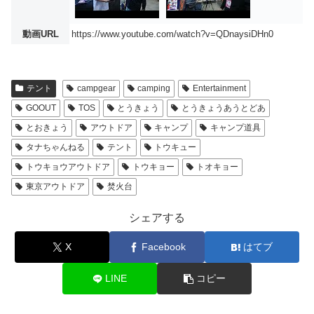
動画URL
https://www.youtube.com/watch?v=QDnaysiDHn0
テント
campgear
camping
Entertainment
GOOUT
TOS
とうきょう
とうきょうあうとどあ
とおきょう
アウトドア
キャンプ
キャンプ道具
タナちゃんねる
テント
トウキュー
トウキョウアウトドア
トウキョー
トオキョー
東京アウトドア
焚火台
シェアする
X
Facebook
はてブ
LINE
コピー