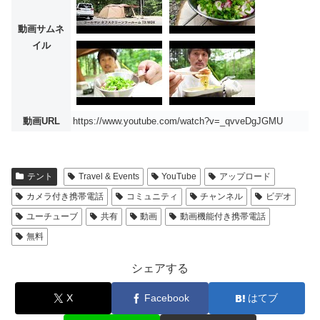
動画サムネ
イル
動画URL
https://www.youtube.com/watch?v=_qvveDgJGMU
テント
Travel & Events
YouTube
アップロード
カメラ付き携帯電話
コミュニティ
チャンネル
ビデオ
ユーチューブ
共有
動画
動画機能付き携帯電話
無料
シェアする
X
Facebook
はてブ