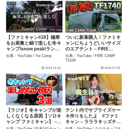
テント
テント
【ファミキャン#28】極寒
ついに新幕購入！ファミキ
をお座敷と鍋で楽しむ冬キ
ャンにちょうどいいサイズ
ャンプ/snow peak/ランド
のエアテント – FIRE
ロック/豊田湖畔公園キャ
CAMP TOUR
出典：YouTube / Yoi Camp
出典：YouTube / FIRE CAMP
ンプ場/ファミリーキャン
TOUR
プ/キャンプ – Yoi Camp
2023.12.22
2026.07.03
テント
テント
【ラジオ】冬キャンプが楽
テント内でサプライズケー
しくなくなる原因【ソロキ
キ作りをしたよ #ファミ
ャンプ ファミキャン】 –
キャン – ラララキッズチャ
FUKUのキャンプ部屋【公
ンネル☆Lalala Kids
出典：YouTube / FUKUのキャン
出典：YouTube / ラララキッズチ