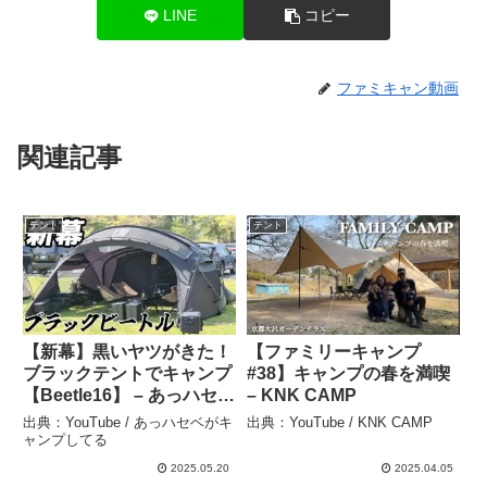
LINE
コピー
ファミキャン動画
関連記事
テント
テント
【新幕】黒いヤツがきた！
【ファミリーキャンプ
ブラックテントでキャンプ
#38】キャンプの春を満喫
【Beetle16】 – あっハセベ
– KNK CAMP
がキャンプしてる
出典：YouTube / あっハセベがキ
出典：YouTube / KNK CAMP
ャンプしてる
2025.05.20
2025.04.05