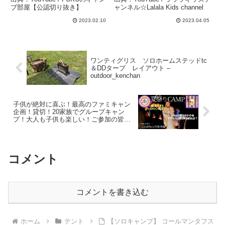
認切り抜き】
channel
プ部屋【公認切り抜き】
ャンネル☆Lalala Kids channel
2023.02.10
2023.04.05
ワンティグリス ソロホームステッドtc
＆DDタープ レイアウト –
outdoor_kenchan
子供が絶対に喜ぶ！最高のファミキャン
企画！貸切！20家族でグループキャン
プ！大人も子供も楽しい！ご参加の皆さ
んの屋台なサイトと幸せに包まれた夜の
校庭とロダン花火【千葉県/君津市】
CAMPiece君津 – チチトコ キャンプ
コメント
コメントを書き込む
ホーム
テント
【ソロキャンプ】 コールマンタフス