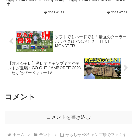
ン】【キャンプ】【キャン
すめキャンプ場 #子連れ –
☂
プ女子】 – Az Rainy
DADDY BASE
2023.01.18
2024.07.28
Camp ☂
ソフトでもハードでも！最強のクーラー
ボックスはどれだ！？ – TENT
MONSTER
【超オシャレ】激レアキャンプギアやテ
ントが登場！GO OUT JAMBOREE 2023
– たけだバーベキューTV
コメント
コメントを書き込む
ホーム
テント
かもしかEXキャンプ場でファミキ