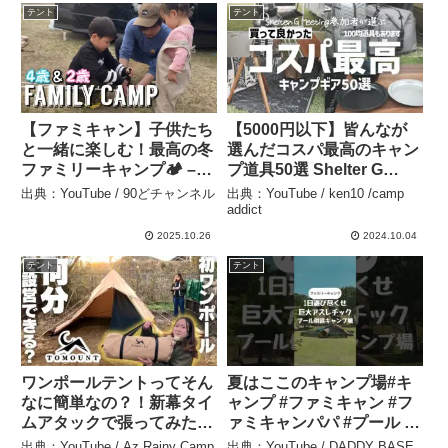
テント
テント
UGキャンプスタイル【あ
んた誰ね】
【ファミキャン】子供たち
【5000円以下】皆んなが
と一緒に楽しむ！最高の冬
選んだコスパ最高のキャン
ファミリーキャンプ🏕 –
プ道具50選 Shelter G
90どチャンネル
Meeting – ken10 /camp
出典：YouTube / 90どチャンネル
出典：YouTube / ken10 /camp
addict
addict
2025.10.26
2024.10.04
テント
テント
ワンポールテントってそん
夏はここのキャンプ場#キ
なに簡単なの？！新幕タイ
ャンプ #ファミキャン #フ
ムアタックで張ってみた！
ァミキャンパパ #プール #
with 年越しそば【ソロキャ
アスレチック #公園 #おす
出典：YouTube / Az Rainy Camp
出典：YouTube / DADDY BASE