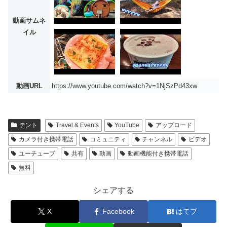
動画サムネ
イル
動画URL
https://www.youtube.com/watch?v=1NjSzPd43xw
テント
Travel & Events
YouTube
アップロード
カメラ付き携帯電話
コミュニティ
チャンネル
ビデオ
ユーチューブ
共有
動画
動画機能付き携帯電話
無料
シェアする
X
Facebook
はてブ