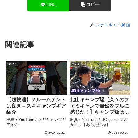
LINE
コピー
ファミキャン動画
関連記事
テント
テント
【超快適】２ルームテント
北山キャンプ場【久々のフ
は良き – スギキャンプギア
ァミキャンで自然をフルに
紹介
感じた！】キャンプ飯は王
道のBBQと〆はマシュマ
出典：YouTube / スギキャンプギ
出典：YouTube / UGキャンプス
ロTIME！？ #キャンプ #
ア紹介
タイル【あんた誰ね】
ファミキャン #北山キャン
2024.09.21
2024.05.05
プ場 #エクストレイル –