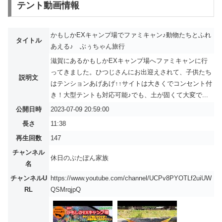
テント動画情報
かもしかEXキャンプ場でファミキャン♪動物たちとふれ
タイトル
あえる♪ ぶぅちゃん旅行
滋賀にあるかもしかEXキャンプ場へファミキャンに行
ってきました。ひつじさんにお出迎えされて、子供たち
説明文
はテンションあげあげ↑↑サイトは大きくでコンセント付
き！大型テントも対応可能♪でも、土が固くて大変で...
公開日時
2023-07-09 20:59:00
長さ
11:38
再生回数
147
チャンネル
休日のぶたぽん家族
名
チャンネルU
https://www.youtube.com/channel/UCPv8PYOTLf2uiUW
RL
QSMrqjpQ