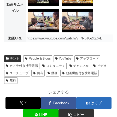
動画サムネ
イル
動画URL
https://www.youtube.com/watch?v=Nx5JG2IgQyE
テント
People & Blogs
YouTube
アップロード
カメラ付き携帯電話
コミュニティ
チャンネル
ビデオ
ユーチューブ
共有
動画
動画機能付き携帯電話
無料
シェアする
X
Facebook
はてブ
LINE
コピー