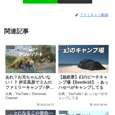
ファミキャン動画
関連記事
テント
テント
あれ？お兄ちゃんがいな
【超絶景】幻のビーチキャ
い！？ 伊豆高原で３人の
ンプ場【Beetle16】 – あっ
ファミリーキャンプ / 伊豆
ハセベがキャンプしてる
高原テントリゾート –
出典：YouTube / Shiromani
出典：YouTube / あっハセベがキ
Shiromani Channel
Channel
ャンプしてる
2023.04.07
2025.08.04
テント
テント