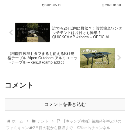
2025.05.12
2023.01.28
誰でも2分以内に撤収？！設営簡単ワンタ
ッチテントは片付けも簡単？｜
QUICKCAMP #shorts – OFFICIAL
QUICKCAMP
【機能性抜群】タフまるも使えるIGT規
格テーブル Alpen Outdoors アルミユニッ
トテーブル – ken10 /camp addict
コメント
コメントを書き込む
ホーム
テント
【キャンプvlog】後編/4年半ぶりの
ファミキャン🏕️2日目の朝から撤収まで – 92familyチャンネル