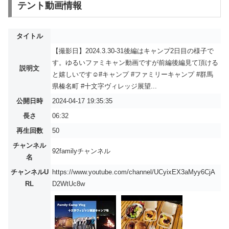
テント動画情報
タイトル
【撮影日】2024.3.30-31後編はキャンプ2日目の様子で
す。ゆるいファミキャン動画ですが前編後編見て頂ける
説明文
と嬉しいです☺️#キャンプ #ファミリーキャンプ #群馬
県榛名町 #十文字ヴィレッジ展望...
公開日時
2024-04-17 19:35:35
長さ
06:32
再生回数
50
チャンネル
92familyチャンネル
名
チャンネルU
https://www.youtube.com/channel/UCyixEX3aMyy6CjA
RL
D2WtUc8w