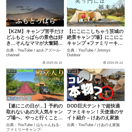
【KZM】キャンプ苦手だけ
【にこにこしちゃう茨城の
どふもとっぱらの景色は好
絶景キャンプ場】にこにこ
き…そんなママが大奮闘す
キャンプ ⭐︎ファミリーキャ
る回【インナーテント】 –
ンプ 👉タナちゃんねる出
出典：YouTube / azul-アズール-
出典：YouTube / Jimmys
azul-アズール- channel
演回 Japanese Camping
channel
Outdoor
– Jimmys Outdoor
2025.02.10
2024.05.14
テント
テント
【遂にこの日が…】予約の
DOD巨大テントで超快適
取れないあの大人気キャン
ファミキャン！天使達のサ
プ場へ、やっと行くことが
イト紹介 – けあのえ家族
出来ました – 山ちゃんね
出典：YouTube / 山ちゃんねる-
出典：YouTube / けあのえ家族
る-ファミリーキャンプ-
ファミリーキャンプ-