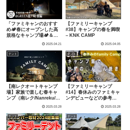
ンプ】
「ファミキャンのおすす
【ファミリーキャンプ
め🏕️春にオープンした高
#38】キャンプの春を満喫
規格なキャンプ場🏕️＆
– KNK CAMP
GREEN龍ケ崎・後編」め
2025.04.21
2025.04.05
がねおばさん – めがねお
ばさんのキャンプ生活
テント
テント
【南レクオートキャンプ
【ファミリーキャンプ
場】家族で楽しむ春キャ
#14】春休みのファミキャ
ンプ（南レク/Nanreku/フ
ンデビューなどの参考に
ァミキャン/デリカスター
なれば☺️🏕️絶品カンカン
2025.03.28
2025.03.28
ワゴン/三菱/コッヘル） –
焼き＆子供の手作り朝ご
デリカと日常
はん🍞 – ema nico チャン
テント
テント
ネル