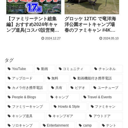
【ファミリーテント総集
グロッケ 12T/C で竜洋海
編】おすすめ2024年キャ
洋公園オートキャンプ場
ンプ道具(コスパ/設営簡単/
春のファミキャン #4K
春夏秋冬) – タナちゃんね
#HDR – しんす[VLOG]
2024.12.27
2024.05.10
る
タグ
YouTube
動画
コミュニティ
チャンネル
アップロード
無料
動画機能付き携帯電話
カメラ付き携帯電話
共有
ビデオ
ユーチューブ
People & Blogs
キャンプ
Travel & Events
ファミリーキャンプ
Howto & Style
ファミキャン
キャンプ道具
キャンプギア
アウトドア
ソロキャンプ
Entertainment
camp
テント