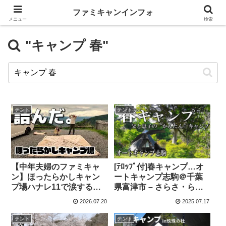
ファミキャンインフォ
メニュー
検索
"キャンプ 春"
テント
テント
【中年夫婦のファミキャ
[ﾃﾛｯﾌﾟ付]春キャンプ…オ
ン】ほったらかしキャン
ートキャンプ志駒＠千葉
プ場ハナレ11で涙する妻 –
県富津市 – さらさ・ら・
Okibi Life【中年夫婦の青
さらさ
2026.07.20
2025.07.17
春エンジョイ】
テント
テント