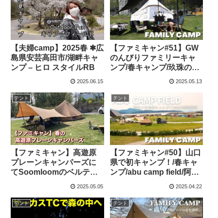
【夫婦camp】2025春 ✱広
【ファミキャン#51】GW
島県安芸高田市/湖畔キャ
のんびりファミリーキャ
ンプ – ヒロ スタイルRB
ンプ/春キャンプ/玖珠の杜/
ファミリーキャン
2025.06.15
2025.05.13
プ/BROOKLYN OUTDOO
R COMPANY – sora
テント
テント
CAMP【ファミリーキャ
ンプ】
【ファミキャン】高遊原
【ファミキャン#50】山口
プレーンキャンパーズに
県で初キャンプ！/春キャ
てSoomloomのベルテン
ンプ/abu camp field/阿武
トで春キャンプ – ほげほ
町/ファミリーキャン
2025.05.05
2025.04.22
げキャンプ
プ/BROOKLYN OUTDOO
R COMPANY – sora
テント
テント
CAMP【ファミリーキャ