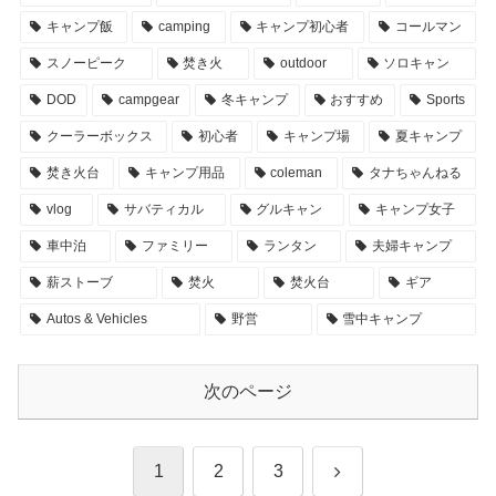
キャンプ飯
camping
キャンプ初心者
コールマン
スノーピーク
焚き火
outdoor
ソロキャン
DOD
campgear
冬キャンプ
おすすめ
Sports
クーラーボックス
初心者
キャンプ場
夏キャンプ
焚き火台
キャンプ用品
coleman
タナちゃんねる
vlog
サバティカル
グルキャン
キャンプ女子
車中泊
ファミリー
ランタン
夫婦キャンプ
薪ストーブ
焚火
焚火台
ギア
Autos & Vehicles
野営
雪中キャンプ
次のページ
次
1
2
3