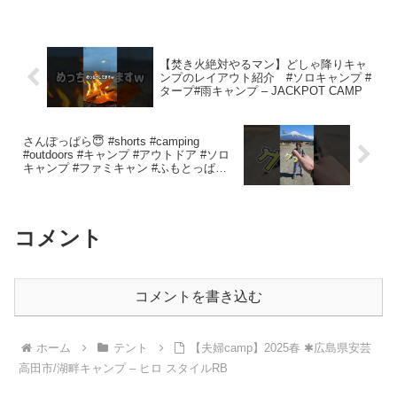
【焚き火絶対やるマン】どしゃ降りキャ
ンプのレイアウト紹介 #ソロキャンプ #
タープ#雨キャンプ – JACKPOT CAMP
さんぽっぱら😇 #shorts #camping
#outdoors #キャンプ #アウトドア #ソロ
キャンプ #ファミキャン #ふもとっぱら
#espcampchannel #esp_junzan – E.S.P
Camp Channel
コメント
コメントを書き込む
ホーム
テント
【夫婦camp】2025春 ✱広島県安芸
高田市/湖畔キャンプ – ヒロ スタイルRB