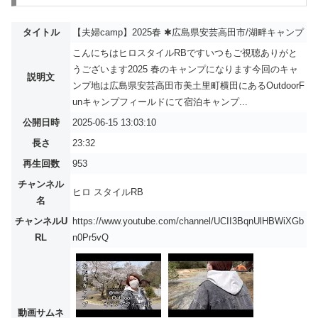
タイトル
【夫婦camp】2025春 ✱広島県安芸高田市/湖畔キャンプ
こんにちはヒロスタイルRBですいつもご視聴ありがと
うございます2025 春のキャンプになります今回のキャ
説明文
ンプ地は広島県安芸高田市美土里町横田にあるOutdoorF
unキャンプフィールドにて宿泊キャンプ...
公開日時
2025-06-15 13:03:10
長さ
23:32
再生回数
953
チャンネル
ヒロ スタイルRB
名
チャンネルU
https://www.youtube.com/channel/UCII3BqnUlHBWiXGb
RL
n0Pr5vQ
動画サムネ