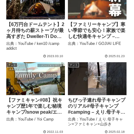
【6万円台ドームテント】2
【ファミリーキャンプ】寒
ヶ月待ちの薪ストーブが最
い季節でも安心！家族で楽
高すぎた Dweller-Ti Dome
しむ快適冬キャンプ –
X4 POMOLY ソロキャンプ
GOJIAI LIFE
出典：YouTube / ken10 /camp
出典：YouTube / GOJIAI LIFE
solocamping – ken10
addict
/camp addict
2023.03.10
2025.01.23
テント
テント
【ファミキャン#08】祝キ
ちびっ子連れ母子キャンプ
ャンプ歴1年で楽しむ秘境
のリアル#母子キャンプ
キャンプ/snow peak/エル
#camping – えり.母子キャ
フィールド２ルーム/west
ン×ファミキャン×山歩き
出典：YouTube / Yoi Camp
出典：YouTube / えり.母子キャ
end camp/ファミリーキャ
ン×ファミキャン×山歩き
ンプ – Yoi Camp
2022.11.03
2025.02.18