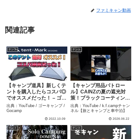
ファミキャン動画
関連記事
テント
テント
【キャンプ道具】新しくテ
【キャンプ用品パトロー
ントを購入したらコスパ◎
ル】CAINZの夏の遮光対
でオススメだった！ – ゴー
策！ブラックコーティング
キャンプ / Gocamp
シード #キャンプ用品
出典：YouTube / ゴーキャンプ /
出典：YouTube / k.f.campチャン
#outdoors #キャンプ用品
Gocamp
ネル【旅とキャンプと車中泊】
パトロール – k.f.campチャ
2022.10.09
2026.06.22
ンネル【旅とキャンプと車
テント
テント
中泊】