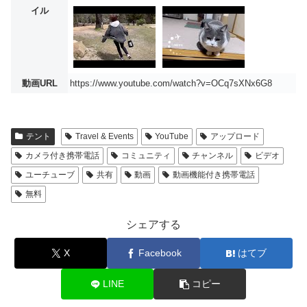
イル
動画URL
https://www.youtube.com/watch?v=OCq7sXNx6G8
テント
Travel & Events
YouTube
アップロード
カメラ付き携帯電話
コミュニティ
チャンネル
ビデオ
ユーチューブ
共有
動画
動画機能付き携帯電話
無料
シェアする
X
Facebook
はてブ
LINE
コピー