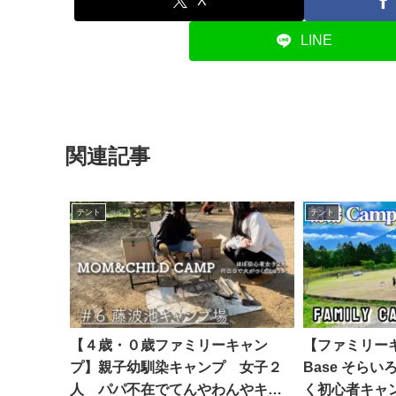
X
LINE
関連記事
テント
テント
【４歳・０歳ファミリーキャン
【ファミリーキ
プ】親子幼馴染キャンプ 女子２
Base そら
人 パパ不在でてんやわんやキャ
く初心者キャンプ