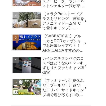
スノーピーク、ランドネ
ストシェルター我が家で
使ったリアルな感想。／
【メラクProストーブプ
アビルキャンプリゾート
ラスをリビング、寝室を
那須／LUMIX S5IIX - パ
アメニティドームMTC
パハキット アウトドア
で雪中キャンプ】
VLOG
#kinbozucamp
【SABBATICAL】アル
#snowpeak - 坊主キャン
ニカとDODカマザシキ
パー@キンボウズ
でお座敷レイアウト！
ARNICAにおすすめのキ
ャンプギアでファミリー
カインズチタンペグのコ
キャンプ - SOTOASOBI
スパはどうなの！？ - す
ずもりのファミキャン準
備室
【ファミキャン】夏休み
だ！プールだ！川遊び
だ！リバーサイドキャン
プ場で遊び尽くすin歌瀬
キャンプ場 - ノビトノア
ソビ