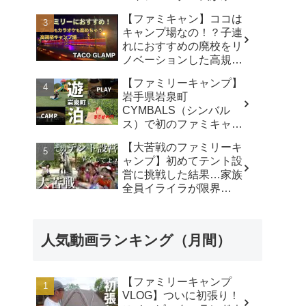
使ったリアルな感想。／
【ファミキャン】ココは
アビルキャンプリゾート
キャンプ場なの！？子連
那須／LUMIX S5IIX - パ
れにおすすめの廃校をリ
パハキット アウトドア
ノベーションした高規格
VLOG
キャンプ場で遊び尽く
【ファミリーキャンプ】
す！ - ちいさおきゃんぷ
岩手県岩泉町
CYMBALS（シンバル
ス）で初のファミキャ
ン。ワンポールテントに
【大苦戦のファミリーキ
まさかの穴。 -
ャンプ】初めてテント設
KIMIDORI
営に挑戦した結果…家族
全員イライラが限界
に…‼︎ - ひろぴーファミ
リー〜楽しく育児〜
人気動画ランキング（月間）
【ファミリーキャンプ
VLOG】ついに初張り！