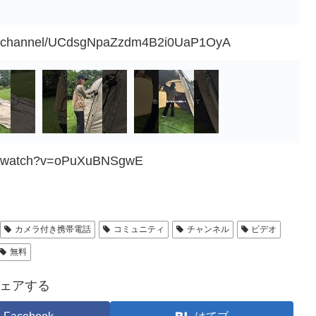
om/channel/UCdsgNpaZzdm4B2i0UaP1OyA
om/watch?v=oPuXuBNSgwE
カメラ付き携帯電話
コミュニティ
チャンネル
ビデオ
無料
ェアする