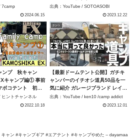
アでファミリーキャンプ –
 7camp
出典：YouTube / SOTOASOBI
SOTOASOBI
2024.06.15
2023.12.22
テント
ャンプ 秋キャン
【最新ドームテント公開】ガチキ
キャンプ編① 事前
ャンパーのイチオシ道具50品を一
マボコテント 初心
気に紹介 ガレージブランド レイア
ウト例 MINIMAL WORKS
e / ヒントチャンネル
出典：YouTube / ken10 /camp addict
IKAEX – ヒントチャ
NVITATION – ken10 /camp addict
2022.10.18
2023.12.01
キャン #キャンプギア #エアテント #キャンプやめた – dayamaa