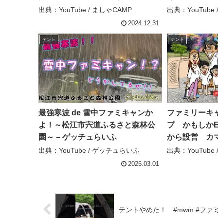
ンプ – ましゃCAMP
7camp
出典：YouTube / ましゃCAMP
出典：YouTube /
2024.12.31
テント
テント
最強寒波 de 雪中ファミキャンか
ファミリーキ
よ！～松江市宍道ふるさと森林公
プ かもしかEX
園～ – ゲッチュらいふ
から設営 カ
者保存 DOD ファミキャンデビュ
出典：YouTube / ゲッチュらいふ
出典：YouTub
ー KAMOSH
2025.03.01
ンネル
テントやめた！ #mwm #ファミ