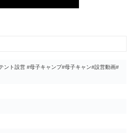
テント設営 #母子キャンプ#母子キャン#設営動画#