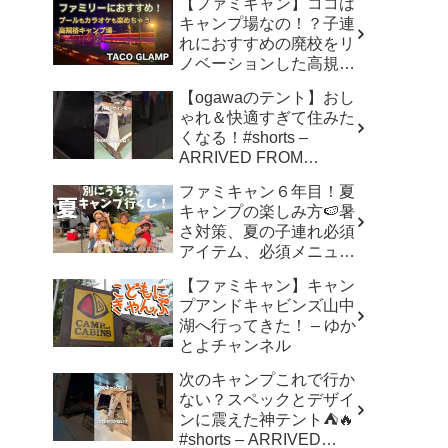
【ファミキャン】ココは
キャンプ場なの！？子連
れにおすすめの廃校をリ
ノベーションした高規格
キャンプ場で遊び尽く
【ogawaのテント】おし
す！ – ちいさおきゃんぷ
ゃれ＆快適すぎて住みた
くなる！#shorts –
ARRIVED FROM
SHOWA
ファミキャン６年目！夏
キャンプの楽しみ方🍉暑
さ対策、夏の子連れ必須
アイテム、必須メニュー
でバリ美味しい〜、バリ
【ファミキャン】キャン
楽しい〜 – こずちゃんネ
プアンドキャビンズ山中
ル。
湖へ行ってきた！ – ゆか
とよチャンネル
次のキャンプこれで行か
ない？スペックとデザイ
ンに震えた神テント⛺️🔥
#shorts – ARRIVED