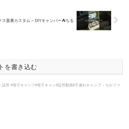
ス蓋裏カスタム – DIYキャンパー⛺️ちる
トを書き込む
設営 #母子キャンプ#母子キャン#設営動画#子連れキャンプ – ちかファ