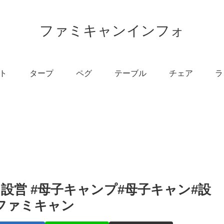
ファミキャンインフォ
ト
タープ
ペグ
テーブル
チェア
ラ
設営 #母子キャンプ#母子キャン#設
かファミキャン