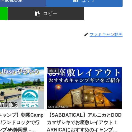
Facebook
はてブ
コピー
ファミキャン動画
テント
ャンプ】朝霧Camp
【SABBATICAL】アルニカとDOD
いろ/ランドロックで行
カマザシキでお座敷レイアウト！
🏕️/静岡県 –
ARNICAにおすすめのキャンプギ