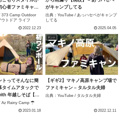
初心者ファミキャン
がキャンプしてる
ぬくぬく＠グランヴ
373 Camp Outdoor
出典：YouTube / あっハセベがキャンプ
プ アウトドア ライフ
してる
城県【スモア ベロ
ello400)】 – 373
2022.12.23
2025.04.05
r Life / キャンプ ア
テント
フ
ントってそんなに簡
【ギギ2】マキノ高原キャンプ場で
幕タイムアタックで
ファミキャン – タルタル夫婦
ith 年越しそば【ソ
出典：YouTube / タルタル夫婦
キャンプ】【キャン
Az Rainy Camp ☂
Rainy Camp ☂
2023.01.18
2022.12.11