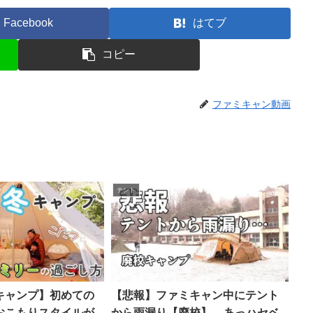
Facebook
はてブ
コピー
ファミキャン動画
テント
キャンプ】初めての
【悲報】ファミキャン中にテント
おこもりスタイルが
から雨漏り【廃校】 – あっハセベ