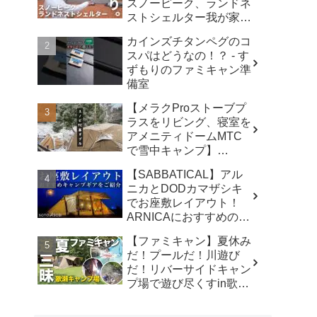
スノーピーク、ランドネ
ストシェルター我が家で
使ったリアルな感想。／
カインズチタンペグのコ
アビルキャンプリゾート
スパはどうなの！？ - す
那須／LUMIX S5IIX - パ
ずもりのファミキャン準
パハキット アウトドア
備室
VLOG
【メラクProストーブプ
ラスをリビング、寝室を
アメニティドームMTC
で雪中キャンプ】
#kinbozucamp
【SABBATICAL】アル
#snowpeak - 坊主キャン
ニカとDODカマザシキ
パー@キンボウズ
でお座敷レイアウト！
ARNICAにおすすめのキ
ャンプギアでファミリー
【ファミキャン】夏休み
キャンプ - SOTOASOBI
だ！プールだ！川遊び
だ！リバーサイドキャン
プ場で遊び尽くすin歌瀬
キャンプ場 - ノビトノア
ソビ