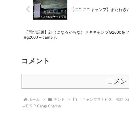
【にこにこキャンプ】また行きたくな
【再び話題】幻（になるかもな）ドキキャンプG2000をファ
#g2000 – camp jr.
コメント
コメン
ホーム
テント
【キャンプマナビス 激闘 
– E.S.P Camp Channel