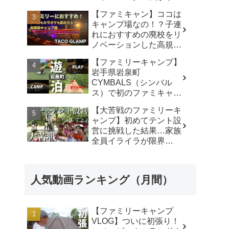
使ったリアルな感想。／
【ファミキャン】ココは
アビルキャンプリゾート
キャンプ場なの！？子連
那須／LUMIX S5IIX - パ
れにおすすめの廃校をリ
パハキット アウトドア
ノベーションした高規格
VLOG
キャンプ場で遊び尽く
【ファミリーキャンプ】
す！ - ちいさおきゃんぷ
岩手県岩泉町
CYMBALS（シンバル
ス）で初のファミキャ
ン。ワンポールテントに
【大苦戦のファミリーキ
まさかの穴。 -
ャンプ】初めてテント設
KIMIDORI
営に挑戦した結果…家族
全員イライラが限界
に…‼︎ - ひろぴーファミ
リー〜楽しく育児〜
人気動画ランキング（月間）
【ファミリーキャンプ
VLOG】ついに初張り！