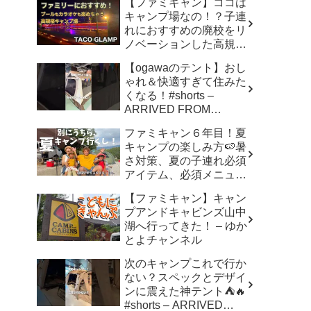
【ファミキャン】ココは
キャンプ場なの！？子連
れにおすすめの廃校をリ
ノベーションした高規格
キャンプ場で遊び尽く
【ogawaのテント】おし
す！ – ちいさおきゃんぷ
ゃれ＆快適すぎて住みた
くなる！#shorts –
ARRIVED FROM
SHOWA
ファミキャン６年目！夏
キャンプの楽しみ方🍉暑
さ対策、夏の子連れ必須
アイテム、必須メニュー
でバリ美味しい〜、バリ
【ファミキャン】キャン
楽しい〜 – こずちゃんネ
プアンドキャビンズ山中
ル。
湖へ行ってきた！ – ゆか
とよチャンネル
次のキャンプこれで行か
ない？スペックとデザイ
ンに震えた神テント⛺️🔥
#shorts – ARRIVED