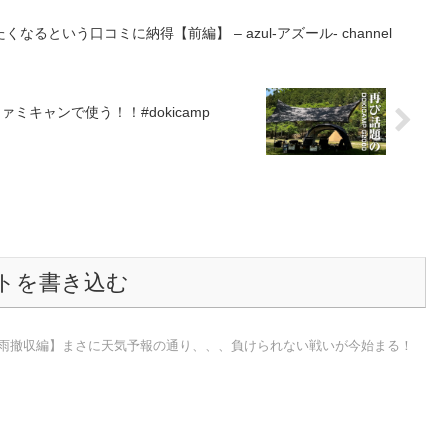
るという口コミに納得【前編】 – azul-アズール- channel
ミキャンで使う！！#dokicamp
トを書き込む
大雨撤収編】まさに天気予報の通り、、、負けられない戦いが今始まる！