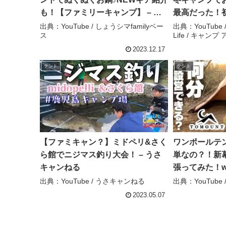
も！【ファミリーキャンプ】 – し
最高だった！
ょうシマfamilyベース
でもこたつで
出典：YouTube / しょうシマfamilyベー
出典：YouTube / 
ス
Life / キャン
ィラ大子in茨
400(S’more b
2023.12.17
Camp Outdoo
テント
テント
ウトドア ライ
【ファミキャン？】ミドペリ&さく
ワンポールテ
ら館でニジマス釣り大会！ – うさ
単なの？！新
キャンねる
張ってみた！w
ロキャン】【
出典：YouTube / うさキャンねる
出典：YouTube / 
プ女子】 – Az 
2023.05.07