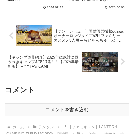
#espcampchannel –
2024.07.22
2023.06.03
E.S.P Camp Channel
【テントレビュー】開封設営撤収ogawa
オーナーロッジタイプ52R ファミリーに
オススメ5人用 – らいあんちゅーぶ キ
ャンプ編
【キャンプ道具紹介】2025年に絶対に買
うべきキャンプギア10選！！【2025年最
新版】 – YYYA’s CAMP
コメント
コメントを書き込む
ホーム
ランタン
【ファミキャン】LANTERN
CAMPING FIELD MORIYA（茨城県）に行ってきた！ – ゆかとよチ