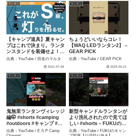
ランタン
ランタン
【キャンプ道具】夏キャン
ちょうどいいならコレ！
プはこれで決まり。ランタ
【WAQ LEDランタン2】 –
ンスタンドを装備せよ！
GEAR PICK
【キャンプギア】 – 田舎の
出典：YouTube / 田舎のマルタ
出典：YouTube / GEAR PICK
マルタ
2021.07.09
2025.04.21
ランタン
ランタン
鬼無里ランタンヴィレッジ
新型キャンドルランタンが
編🤭 #shorts #camping
より洗礼されたので見てほ
#outdoors #キャンプ #ア
しい #shorts – FUKUのキ
ウトドア #ソロキャンプ #
ャンプ部屋【公認切り抜
出典：YouTube / E.S.P Camp
出典：YouTube / FUKUのキャン
ファミキャン #dod
き】
Channel
プ部屋【公認切り抜き】