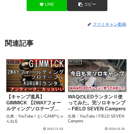
LINE
コピー
ファミキャン動画
関連記事
ランタン
ランタン
【キャンプ道具】
WAQのLEDランタンⅡ使
GIMMICK 【2WAYフォー
ってみた。完ソロキャンプ
ルディングソロテーブ
– FIELD SEVEN Campers
ル/KURUMIランタン】 –
出典：YouTube / えいCAMPちゃ
出典：YouTube / FIELD SEVEN
えいCAMPちゃんねる
んねる
Campers
2022.11.03
2024.03.29