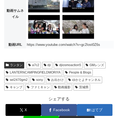
動画サムネ
イル
動画URL
https://www.youtube.com/watch?v=gc2Iost0Z6s
ランタン
a7c2
dji
djiosmoaction5
GMレンズ
LANTERNCAMPINGFIELDMORIYA
People & Blogs
sel2470gm2
sony
お出かけ
ゆかとよチャンネル
キャンプ
ファミキャン
動画撮影
茨城県
シェアする
X
Facebook
はてブ