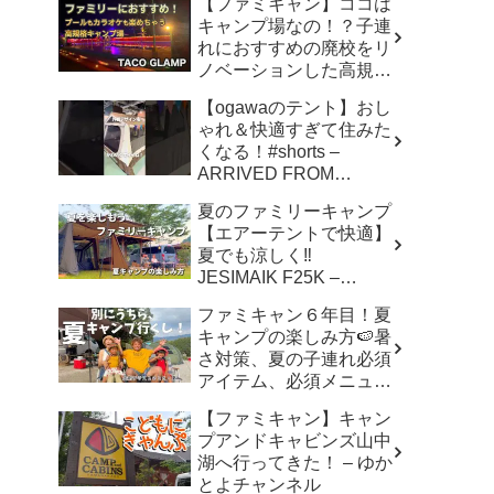
【ファミキャン】ココは
キャンプ場なの！？子連
れにおすすめの廃校をリ
ノベーションした高規格
キャンプ場で遊び尽く
【ogawaのテント】おし
す！ – ちいさおきゃんぷ
ゃれ＆快適すぎて住みた
くなる！#shorts –
ARRIVED FROM
SHOWA
夏のファミリーキャンプ
【エアーテントで快適】
夏でも涼しく‼︎
JESIMAIK F25K –
hana,hachi,camp はなは
ファミキャン６年目！夏
ちキャンプ
キャンプの楽しみ方🍉暑
さ対策、夏の子連れ必須
アイテム、必須メニュー
でバリ美味しい〜、バリ
【ファミキャン】キャン
楽しい〜 – こずちゃんネ
プアンドキャビンズ山中
ル。
湖へ行ってきた！ – ゆか
とよチャンネル