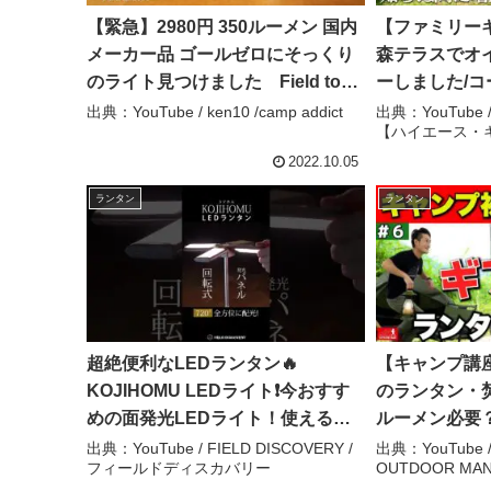
【緊急】2980円 350ルーメン 国内
【ファミリー
メーカー品 ゴールゼロにそっくり
森テラスでオ
のライト見つけました Field to
ーしました/コ
Summit – ken10 /camp addict
ーン2ルームハウ
出典：YouTube / ken10 /camp addict
出典：YouTub
【ハイエース・
アウトドア家
ャンプ】
2022.10.05
ランタン
ランタン
超絶便利なLEDランタン🔥
【キャンプ講
KOJIHOMU LEDライト❗今おすす
のランタン・
めの面発光LEDライト！使えるク
ルーメン必要
ールなキャプギア #shorts
ロキャンに使
出典：YouTube / FIELD DISCOVERY /
出典：YouTube
フィールドディスカバリー
OUTDOOR MAN 
#kojihomu #アウトドア #キャンプ
トドアマン／O