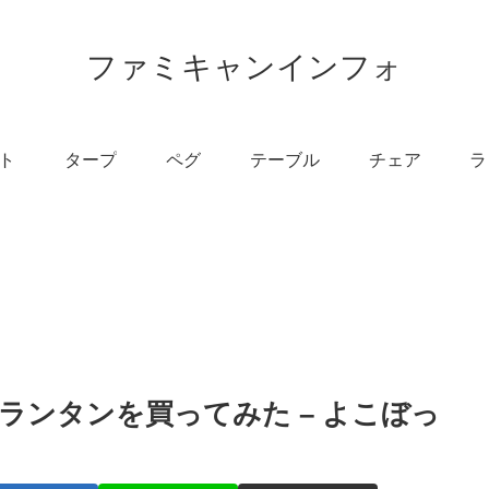
ファミキャンインフォ
ト
タープ
ペグ
テーブル
チェア
ラ
ランタンを買ってみた – よこぼっ