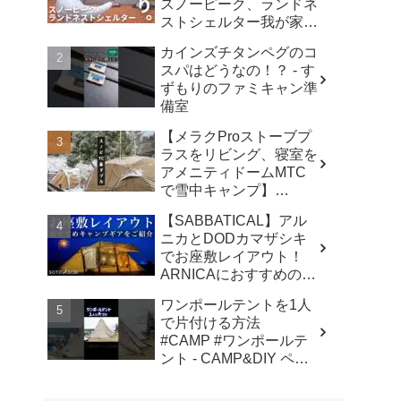
スノーピーク、ランドネ
ストシェルター我が家で
使ったリアルな感想。／
カインズチタンペグのコ
アビルキャンプリゾート
スパはどうなの！？ - す
那須／LUMIX S5IIX - パ
ずもりのファミキャン準
パハキット アウトドア
備室
VLOG
【メラクProストーブプ
ラスをリビング、寝室を
アメニティドームMTC
で雪中キャンプ】
#kinbozucamp
【SABBATICAL】アル
#snowpeak - 坊主キャン
ニカとDODカマザシキ
パー@キンボウズ
でお座敷レイアウト！
ARNICAにおすすめのキ
ャンプギアでファミリー
ワンポールテントを1人
キャンプ - SOTOASOBI
で片付ける方法
#CAMP #ワンポールテ
ント - CAMP&DIY ペグ
と日曜日