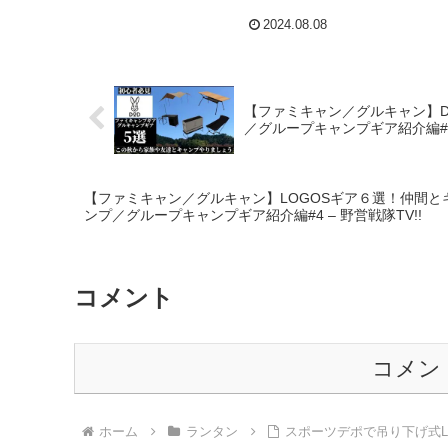
#ledlights – FIELD DISCOVERY /
ャンプ初心者必
2024.08.08
フィールドディスカバリー
ン／OUTDOOR 
【ファミキャン／グルキャン】
／グループキャンプギア紹介編#3 
【ファミキャン／グルキャン】LOGOSギア６選！仲間
ンプ／グループキャンプギア紹介編#4 – 野営戦隊TV!!
コメント
コメン
ホーム
ランタン
スポーツデポで吊り下げ式L