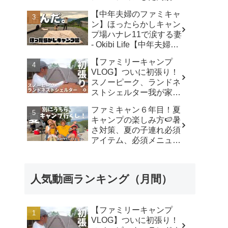
キャンプ場で遊び尽く
【中年夫婦のファミキャ
す！ - ちいさおきゃんぷ
ン】ほったらかしキャン
プ場ハナレ11で涙する妻
- Okibi Life【中年夫婦の
青春エンジョイ】
【ファミリーキャンプ
VLOG】ついに初張り！
スノーピーク、ランドネ
ストシェルター我が家で
使ったリアルな感想。／
ファミキャン６年目！夏
アビルキャンプリゾート
キャンプの楽しみ方🍉暑
那須／LUMIX S5IIX - パ
さ対策、夏の子連れ必須
パハキット アウトドア
アイテム、必須メニュー
VLOG
でバリ美味しい〜、バリ
楽しい〜 - こずちゃんネ
ル。
人気動画ランキング（月間）
【ファミリーキャンプ
VLOG】ついに初張り！