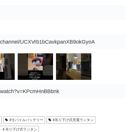
om/channel/UCXVrb1bCavkpanXB9okGyoA
om/watch?v=KPcmHnBBbnk
#モバイルバッテリー
#吊り下げ式充電ランタン
＃吊り下げ式ランタン