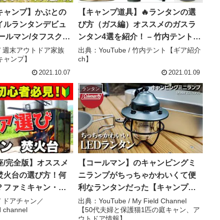
キャンプ】かぶとの
【キャンプ道具】🔥ランタンの選
イルランタンデビュ
び方（ガス編）オススメのガスラ
ールマン/タフスクリ
ンタン4選を紹介！ – 竹内テント
スldx+/前編 – 週末
【ギア紹介ch】
e / 週末アウトドア家族
出典：YouTube / 竹内テント【ギア紹介
キャンプ】
ch】
族【ハイエース・キ
2021.10.07
2021.01.09
ランタン
座/完全版】オススメ
【コールマン】のキャンピングミ
焚火台の選び方！何
ニランプがちっちゃかわいくて便
？ファミキャン・ソ
利なランタンだった【キャンプギ
える焚火台は？アウ
ア】【庭キャン】おすすめのLED
 / ドアチャン／
出典：YouTube / My Field Channel
channel
【50代夫婦と保護猫1匹の庭キャン、ア
UTDOOR MAN【キ
ランタン – My Field Channel 【50
ウトドア情報】