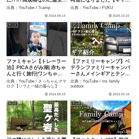
キャンプ場/母だけのラン
プ道具】 – FUKU
出典：YouTube / 7camp
出典：YouTube / FUKU
ドロック設営/静岡県 –
2024.08.13
2025.10.10
7camp
テント
テント
ファミキャン【トレーラー
【ファミリーキャンプ】ベ
泊】PICAさがみ湖| 赤ちゃ
テランファミリーキャンパ
んと行く旅行|ワンちゃん
ーさんメインギアとテント
連れOK|キャンプ #shorts
紹介！初心者のわが家とそ
出典：YouTube / さっちゃんママ
出典：YouTube / ms family
#vlog – さっちゃんママロ
れぞれのキャンプの楽しみ
ログ【ソラと一緒の暮らし】
outdoor
グ【ソラと一緒の暮らし】
方は？おススメ！以外に大
2024.09.15
2023.05.16
活躍ホットプレート。 –
テント
テント
ms family outdoor