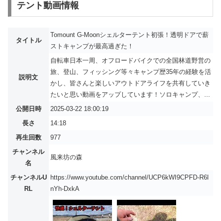
テント動画情報
Tomount G-Moonシェルターテント初張！透明ドアで薪
タイトル
ストキャンプが最高過ぎた！
自転車日本一周、オフロードバイクでの全国林道野営の
旅、登山、フィッシング等々キャンプ歴35年の経験を活
説明文
かし、皆さんと楽しいアウトドアライフを共有していき
たいと思い動画をアップしています！ソロキャンプ、...
公開日時
2025-03-22 18:00:19
長さ
14:18
再生回数
977
チャンネル
風来坊の森
名
チャンネルU
https://www.youtube.com/channel/UCP6kWI9CPFD-R6l
RL
nYh-DxkA