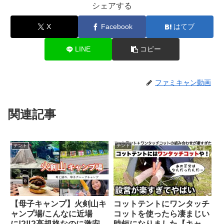
シェアする
X
Facebook
はてブ
LINE
コピー
ファミキャン動画
関連記事
テント
テント
【母子キャンプ】火剣山キ
コットテントにワンタッチ
ャンプ場/こんなに近場
コットを使ったら凄まじい
に!?‼︎?高規格なのに激安な
時短になりました【キャン