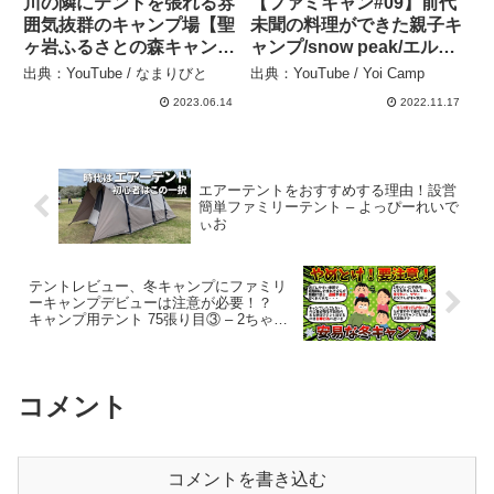
川の隣にテントを張れる雰
【ファミキャン#09】前代
囲気抜群のキャンプ場【聖
未聞の料理ができた親子キ
ヶ岩ふるさとの森キャンプ
ャンプ/snow peak/エルフ
場】 – なまりびと
ィールド２ルーム/結の浜
出典：YouTube / なまりびと
出典：YouTube / Yoi Camp
マリンパーク/ファミリー
2023.06.14
2022.11.17
キャンプ – Yoi Camp
エアーテントをおすすめする理由！設営
簡単ファミリーテント – よっぴーれいで
ぃお
テントレビュー、冬キャンプにファミリ
ーキャンプデビューは注意が必要！？
キャンプ用テント 75張り目③ – 2ちゃキ
ャン△ / キャンプ好きな2ch,5ch有益スレ
まとめ
コメント
コメントを書き込む