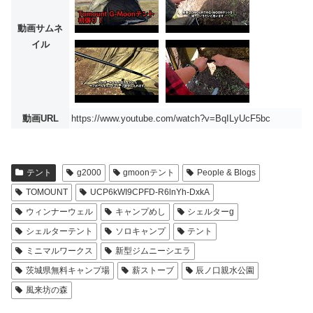
動画サムネ
イル
動画URL
https://www.youtube.com/watch?v=BqILyUcF5bc
テント
g2000
gmoonテント
People & Blogs
TOMOUNT
UCP6kWI9CPFD-R6lnYh-DxkA
ウィンナーウェル
キャンプめし
シェルターg
シェルターテント
ソロキャンプ
テント
ミニマルワークス
新型ジムニーシエラ
茨城県無料キャンプ場
薪ストーブ
辰ノ口親水公園
風来坊の森