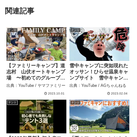
関連記事
テント
テント
【ファミリーキャンプ】道
雪中キャンプに突如現れた
志村 山伏オートキャンプ
オッサン！ひらせ温泉キャ
場 〜初めてのグループキ
ンプサイト 雪中キャン
ャンプ〜 – ヤマファミリー
プ、雪中サウナ、サウナキ
出典：YouTube / ヤマファミリー
出典：YouTube / AGちゃんねる
ャンプ、サウナテント –
2023.10.01
2023.02.04
AGちゃんねる
テント
テント