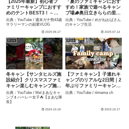
【2025年最新】初心者フ
「夏のファミキャンにおす
ァミリーキャンプにおすす
すめ！家族で遊べるキャン
めのテントBEST3！ – 週
プ場🪵奥日立きららの里キ
末ガチ勢43歳サラリーマン
ャンプ場 前編」めがねお
出典：YouTube / 週末ガチ勢43歳
出典：YouTube / めがねおばさん
の副業VLOG
ばさん – めがねおばさんの
サラリーマンの副業VLOG
のキャンプ生活
キャンプ生活
2025.06.17
2025.07.14
テント
テント
冬キャン【サンタヒルズ施
【ファミキャン】子連れキ
設紹介】クリスマスファミ
ャンプのリアルな2日間｜2
キャン楽しむキャンプ施設
年ぶりファミリーキャンプ
紹介⛺️高規格穴場キャンプ
復活🏕️｜那須キャンプアン
出典：YouTube / Ma!まあなキャ
出典：YouTube / riimama ch
場┊︎ #camp #camping #キ
ドキャビンズ – riimama
ンプ🌷ハーレー女子⛺️【まあな隊
長】
ャンプ #キャンプ飯 #キャ
ch
ンプ女子 #キャブヘイ –
2024.10.18
2023.10.17
Ma!まあなキャンプ🌷ハー
レー女子⛺️【まあな隊長】