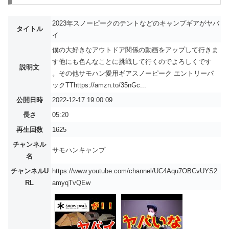
2023年スノーピークのテントなどのキャンプギアがヤバ
タイトル
イ
僕の大好きなアウトドア関係の動画をアップして行きま
す他にも色んなことに挑戦して行くのでよろしくです
説明文
。その他サモハン愛用ギアスノーピーク エントリーパ
ックTThttps://amzn.to/35nGc...
公開日時
2022-12-17 19:00:09
長さ
05:20
再生回数
1625
チャンネル
サモハンキャンプ
名
チャンネルU
https://www.youtube.com/channel/UC4Aqu7OBCvUYS2
RL
amyqTvQEw