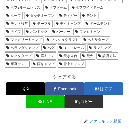
タフ2ルームハウス
タフドーム
タフワイドドーム
タープ
ダッチオーブン
ティピー
テント
テント設営
テーブル
デイキャンプ
ドームテント
ナイフ
バンドック
バーナー
ファミキャン
ファミリーキャンプ
ブッシュクラフト
ヘキサタープ
ベランダキャンプ
ペグ
ユニフレーム
ランキング
レクタタープ
庭キャン
焚き火台
焚火
設営方法
軍幕テント
雨キャンプ
雪中キャンプ
シェアする
X
Facebook
はてブ
LINE
コピー
ファミキャン動画