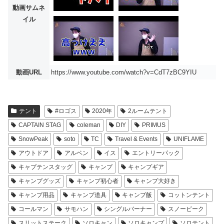
動画サムネ
イル
動画URL
https://www.youtube.com/watch?v=CdT7zBC9YIU
テント
#ロゴス
2020年
2ルームテント
CAPTAIN STAG
coleman
DIY
PRIMUS
SnowPeak
soto
TC
Travel & Events
UNIFLAME
アウトドア
アルベン
イス
エントリーパック
キャプテンスタッグ
キャンプ
キャンプギア
キャンプグッズ
キャンプ初心者
キャンプ大好き
キャンプ用品
キャンプ道具
キャンプ飯
コットンテント
コールマン
サモハン
シングルバーナー
スノーピーク
スリットステーク
ソロキャン
ソロキャンプ
ソロテント