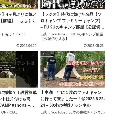
ン】4ヶ月ぶりに嫁と
【ラジオ】時代に負けた名品【ソ
【前編】 – ももふく
ロキャンプ ファミリーキャンプ】
– FUKUのキャンプ部屋【公認切り
抜き】
/ ももふく camp
出典：YouTube / FUKUのキャンプ部屋
【公認切り抜き】
2024.04.29
2023.05.23
テント
内に撤収？！設営簡単
山中湖 年に１度のファミキャン
ントは片付けも簡
に行って来ましたー！😊2023.6.23-
MP #shorts –
24 – 50才の挑戦チャンネル
UICKCAMP
 OFFICIAL
出典：YouTube / 50才の挑戦チャンネル