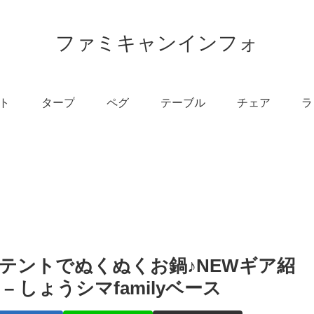
ファミキャンインフォ
ト
タープ
ペグ
テーブル
チェア
ラ
テントでぬくぬくお鍋♪NEWギア紹
 しょうシマfamilyベース