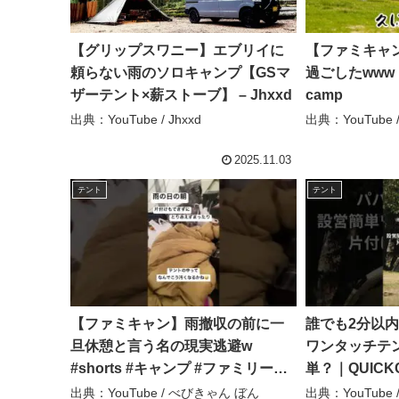
【グリップスワニー】エブリイに
【ファミキャ
頼らない雨のソロキャンプ【GSマ
過ごしたwww
ザーテント×薪ストーブ】 – Jhxxd
camp
出典：YouTube / Jhxxd
出典：YouTube 
2025.11.03
テント
テント
【ファミキャン】雨撤収の前に一
誰でも2分以
旦休憩と言う名の現実逃避w
ワンタッチテ
#shorts #キャンプ #ファミリーキ
単？｜QUICKCA
ャンプ #camp #雨キャンプ #テン
OFFICIAL Q
出典：YouTube / べびきゃん ぼん
出典：YouTube /