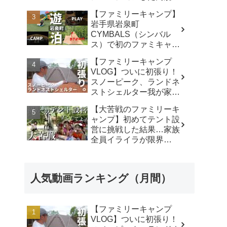
キャンプ場で遊び尽く
【ファミリーキャンプ】
す！ - ちいさおきゃんぷ
岩手県岩泉町
CYMBALS（シンバル
ス）で初のファミキャ
ン。ワンポールテントに
【ファミリーキャンプ
まさかの穴。 -
VLOG】ついに初張り！
KIMIDORI
スノーピーク、ランドネ
ストシェルター我が家で
使ったリアルな感想。／
【大苦戦のファミリーキ
アビルキャンプリゾート
ャンプ】初めてテント設
那須／LUMIX S5IIX - パ
営に挑戦した結果…家族
パハキット アウトドア
全員イライラが限界
VLOG
に…‼︎ - ひろぴーファミ
リー〜楽しく育児〜
人気動画ランキング（月間）
【ファミリーキャンプ
VLOG】ついに初張り！