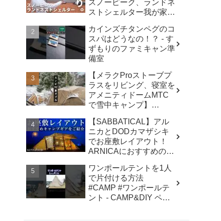
スノーピーク、ランドネ
ストシェルター我が家で
使ったリアルな感想。／
カインズチタンペグのコ
アビルキャンプリゾート
スパはどうなの！？ - す
那須／LUMIX S5IIX - パ
ずもりのファミキャン準
パハキット アウトドア
備室
VLOG
【メラクProストーブプ
ラスをリビング、寝室を
アメニティドームMTC
で雪中キャンプ】
#kinbozucamp
【SABBATICAL】アル
#snowpeak - 坊主キャン
ニカとDODカマザシキ
パー@キンボウズ
でお座敷レイアウト！
ARNICAにおすすめのキ
ャンプギアでファミリー
ワンポールテントを1人
キャンプ - SOTOASOBI
で片付ける方法
#CAMP #ワンポールテ
ント - CAMP&DIY ペグ
と日曜日