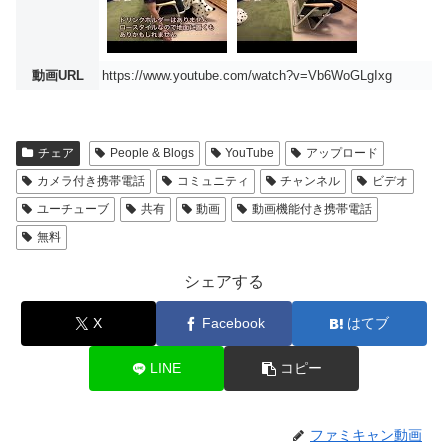
動画URL
https://www.youtube.com/watch?v=Vb6WoGLgIxg
チェア
People & Blogs
YouTube
アップロード
カメラ付き携帯電話
コミュニティ
チャンネル
ビデオ
ユーチューブ
共有
動画
動画機能付き携帯電話
無料
シェアする
X
Facebook
はてブ
LINE
コピー
ファミキャン動画