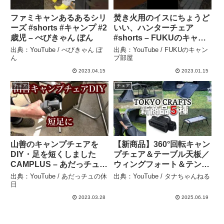
ファミキャンあるあるシリ
焚き火用のイスにちょうど
ーズ #shorts #キャンプ #2
いい、ハンターチェア
歳児 – べびきゃん ぼん
#shorts – FUKUのキャン
プ部屋
出典：YouTube / べびきゃん ぼ
出典：YouTube / FUKUのキャン
ん
プ部屋
2023.04.15
2023.01.15
チェア
チェア
山善のキャンプチェアを
【新商品】360°回転キャン
DIY・足を短くしました
プチェア＆テーブル天板／
CAMPLUS – あだっチュの
ウィングフォート＆テンビ
休日
オプション多数🏕️ – タナち
出典：YouTube / あだっチュの休
出典：YouTube / タナちゃんねる
ゃんねる
日
2023.03.28
2025.06.19