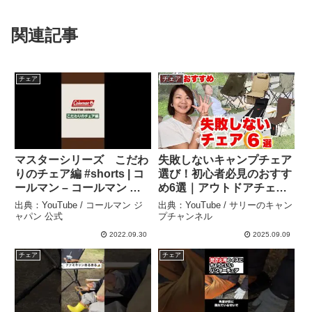
関連記事
チェア
チェア
マスターシリーズ こだわ
失敗しないキャンプチェア
りのチェア編 #shorts | コ
選び！初心者必見のおすす
ールマン – コールマン ジ
め6選｜アウトドアチェア
ャパン 公式
– サリーのキャンプチャン
出典：YouTube / コールマン ジ
出典：YouTube / サリーのキャン
ネル
ャパン 公式
プチャンネル
2022.09.30
2025.09.09
チェア
チェア