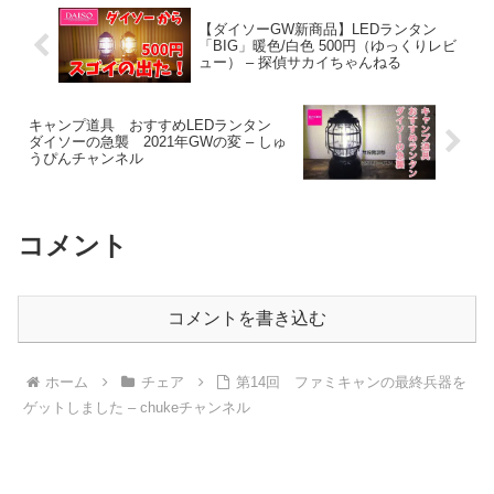
【ダイソーGW新商品】LEDランタン
「BIG」暖色/白色 500円（ゆっくりレビ
ュー） – 探偵サカイちゃんねる
キャンプ道具 おすすめLEDランタン
ダイソーの急襲 2021年GWの変 – しゅ
うぴんチャンネル
コメント
コメントを書き込む
ホーム
チェア
第14回 ファミキャンの最終兵器を
ゲットしました – chukeチャンネル