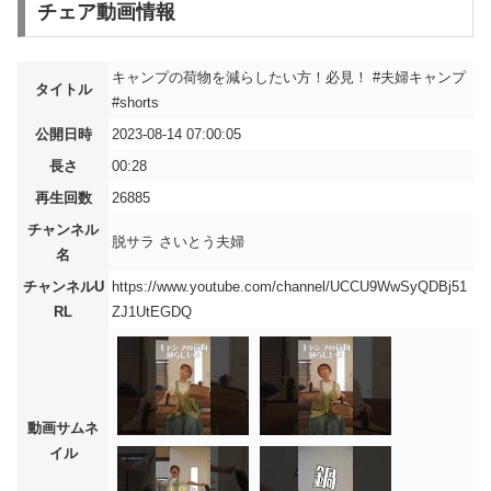
チェア動画情報
キャンプの荷物を減らしたい方！必見！ #夫婦キャンプ
タイトル
#shorts
公開日時
2023-08-14 07:00:05
長さ
00:28
再生回数
26885
チャンネル
脱サラ さいとう夫婦
名
チャンネルU
https://www.youtube.com/channel/UCCU9WwSyQDBj51
RL
ZJ1UtEGDQ
動画サムネ
イル