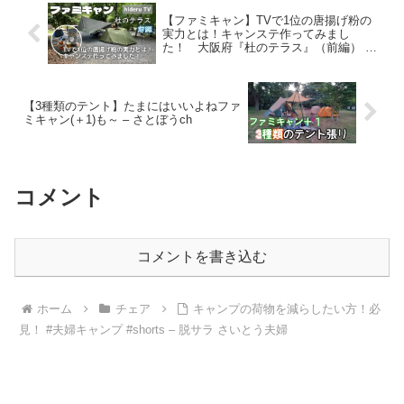
【ファミキャン】TVで1位の唐揚げ粉の
実力とは！キャンステ作ってみまし
た！ 大阪府『杜のテラス』（前編） –
hideruTV
【3種類のテント】たまにはいいよねファ
ミキャン(＋1)も～ – さとぼうch
コメント
コメントを書き込む
ホーム
チェア
キャンプの荷物を減らしたい方！必
見！ #夫婦キャンプ #shorts – 脱サラ さいとう夫婦