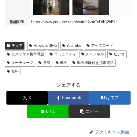
動画URL
https://www.youtube.com/watch?v=CcLiiKj2bEU
チェア
Howto & Style
YouTube
アップロード
カメラ付き携帯電話
コミュニティ
チャンネル
ビデオ
ユーチューブ
共有
動画
動画機能付き携帯電話
無料
シェアする
X
Facebook
はてブ
LINE
コピー
ファミキャン動画