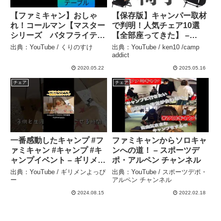
【ファミキャン】おしゃ
【保存版】キャンパー取材
れ！コールマン【マスター
で判明！人気チェア10選
シリーズ バタフライテー
【全部座ってきた】 –
ブル90】は高さ3段階調整
ken10 /camp addict
出典：YouTube / くりのすけ
出典：YouTube / ken10 /camp
付き！便利でカッコい
addict
い！ 【FIELDOORコッ
2020.05.22
2025.05.16
ト】をベンチ代わりに – く
チェア
チェア
りのすけ
一番感動したキャンプ #フ
ファミキャンからソロキャ
ァミキャン #キャンプ #キ
ンへの道！ – スポーツデ
ャンプイベント – ギリメン
ポ・アルペン チャンネル
よっぴー
出典：YouTube / ギリメンよっぴ
出典：YouTube / スポーツデポ・
ー
アルペン チャンネル
2024.08.15
2022.02.18