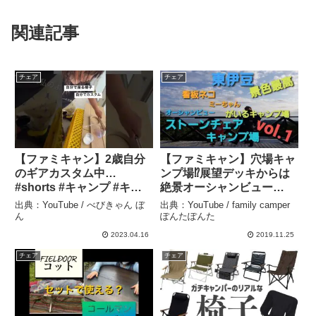
関連記事
チェア
チェア
【ファミキャン】2歳自分
【ファミキャン】穴場キャ
のギアカスタム中…
ンプ場⁉展望デッキからは
#shorts #キャンプ #キャ
絶景オーシャンビュー
ンプギア – べびきゃん ぼ
(#^^#)東伊豆ストーンチェ
出典：YouTube / べびきゃん ぼ
出典：YouTube / family camper
ん
アキャン場⛺ – family
ん
ぽんたぽんた
camperぽんたぽんた
2023.04.16
2019.11.25
チェア
チェア