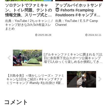
ソロテントでファミキャ
アップルパイホットサンド
ン、トイレ問題、テントの
😇 #shorts #camping
情報交換、スリーブ式とフ
#outdoors #キャンプ #ア
ック式のメリットデメリッ
ウトドア #dod #カマボコ
出典：YouTube / 2ちゃキャン△ /
出典：YouTube / E.S.P Camp
ト、リサイクルショップで
テント #ソロキャンプ #フ
キャンプ好きな2ch,5ch有益スレ
Channel
まとめ
掘り出し物を発見 キャン
ァミキャン
プ用テント 80張り目① – 2
#espcampchannel –
2025.08.28
2024.02.11
ちゃキャン△ / キャンプ好
E.S.P Camp Channel
きな2ch,5ch有益スレまと
め
[グルキャンファミキャンに囲まれる？]土
日に奈良県下北山スポーツ公園キャンプ
場で1人ゆっくり楽しめるか挑戦してきま
した！！ – きゃんとっぷ cantop
【川島令美】＜懐かしシリーズ＞ ファミ
キャンな1日をご紹介♪ #キャンプ #ファ
ミリーキャンプ #family #お出掛け #家族
旅行 #料理 #息子とキャンプ #bbq #バー
ベキュー – Vivienne Official Youtube
Channel
コメント