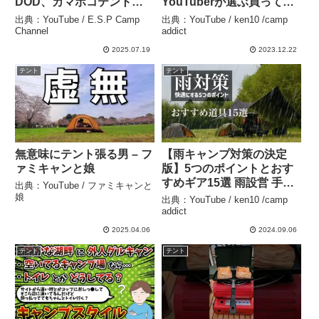
DOD、カマボコテント３M
YouTuberが選ぶ買って良
の撤収動画になります！か
かった道具10選
出典：YouTube / E.S.P Camp
出典：YouTube / ken10 /camp
なり詳しく解説しています
1611_hiro_R outdoor –
Channel
addict
ので是非参考にして頂ける
ken10 /camp addict
2025.07.19
2023.12.22
と幸いです(*’ω’*) – E.S.P
テント
テント
Camp Channel
無意味にテント張る男 – フ
【雨キャンプ対策の決定
ァミキャンと娘
版】5つのポイントとおす
すめギア15選 雨設営 手順
出典：YouTube / ファミキャンと
準備など – ken10 /camp
娘
出典：YouTube / ken10 /camp
addict
addict
2025.04.06
2024.09.06
テント
テント