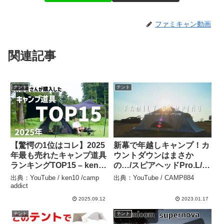
ファミキャン動画
関連記事
テント
テント
【驚愕の1位はコレ】2025
新幕で年越しキャンプ！カ
年最も売れたキャンプ道具
ウントダウンはまさか
ランキングTOP15 – ken10
の…/スピアヘッドPro.L/西
/camp addict
海橋オートキャンプ場//九
出典：YouTube / ken10 /camp
出典：YouTube / CAMP884
州5人ファミリーキャン
addict
プ/familycamping/cinemat
2025.09.12
2023.01.17
icvlog/α7sⅲ – CAMP884
テント
テント