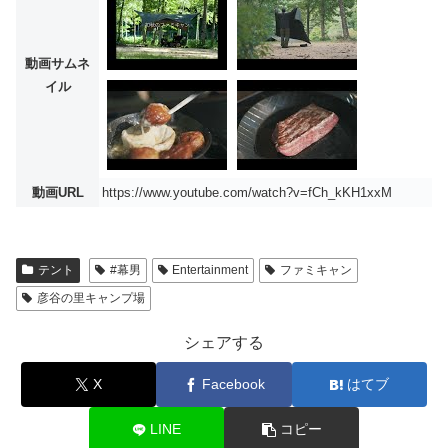
動画サムネ
イル
動画URL
https://www.youtube.com/watch?v=fCh_kKH1xxM
テント
#幕男
Entertainment
ファミキャン
彦谷の里キャンプ場
シェアする
X
Facebook
はてブ
LINE
コピー