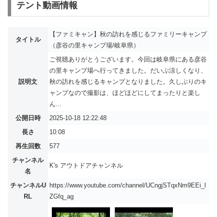
テント動画情報
【ファミキャン】秋の訪れを感じるファミリーキャンプ
タイトル
（彦谷の里キャンプ場/岐阜県）
ご視聴ありがとうございます。今回は岐阜県にある彦谷
の里キャンプ場へ行ってきました。だいぶ涼しくなり、
説明文
秋の訪れを感じるキャンプとなりました。久しぶりのキ
ャンプなので撮影は、ほどほどにしてまったりと楽し
ん...
公開日時
2025-10-18 12:22:48
長さ
10:08
再生回数
577
チャンネル
K's アウトドアチャンネル
名
チャンネルU
https://www.youtube.com/channel/UCngjSTqxNm9EEi_l
RL
ZGfq_ag