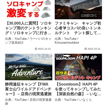
【30,000人に質問】ソロキ
ファミキャン キャンプ初
ャンプ用のテントランキン
心者🔰コスパの良いトンネ
グ！ソロキャンプに行きた
ルテント テント探してる
くなる！！ – ウーパパのキ
方必見 soomloom
出典：YouTube / ウーパパのキャ
出典：YouTube /
ャンプ道具紹介
supernova –
ンプ道具紹介
Kimunamioutdoor
Kimunamioutdoor
2022.10.21
2022.10.21
テント
テント
静岡遠征キャンプ【FWA
【Soomloom】HAPI 4P
富士山ワイルドアドベンチ
を使ってキャンプしてみた
ャー】 – 店長の現実逃避旅
【深坂自然の森】 – いなく
ら
出典：YouTube / 店長の現実逃避
出典：YouTube / いなくら
旅