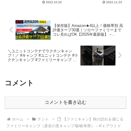
2022.10.20
2022.11.23
【保存版】Amazon★4以上！価格帯別 高
評価タープ30選｜ソロ〜ファミリーまで
コレ見ればOK【2025年最新版】 –
CAMP GEAR HACK -2nd-
＼ユニットコンテナでラクチンキャン
プ！／ #キャンプ #ユニットコンテナ #ラ
クチンキャンプ #ファミリーキャンプ #
ファミキャン – 37CAMP
コメント
コメントを書き込む
ホーム
テント
【ファミキャン】秋の訪れを感じる
ファミリーキャンプ（彦谷の里キャンプ場/岐阜県） – K’s アウトド