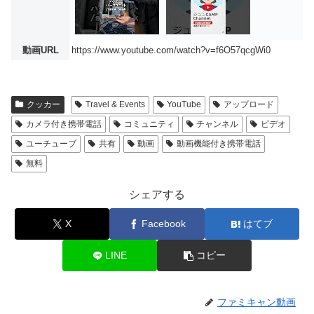
動画URL
https://www.youtube.com/watch?v=f6O57qcgWi0
クッカー
Travel & Events
YouTube
アップロード
カメラ付き携帯電話
コミュニティ
チャンネル
ビデオ
ユーチューブ
共有
動画
動画機能付き携帯電話
無料
シェアする
X
Facebook
はてブ
LINE
コピー
ファミキャン動画