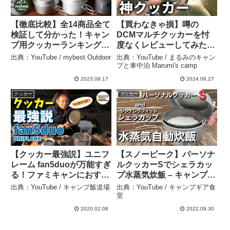
【徹底比較】全14商品全て
【買わなきゃ損】噂の
検証して分かった！キャン
DCMマルチクッカーを忖
プ用クッカーランキング –
度なくレビューしてみた –
mybest Outdoor
まるみのキャンプと車中泊
出典：YouTube / mybest Outdoor
出典：YouTube / まるみのキャン
Marumi’s camp
プと車中泊 Marumi's camp
2023.08.17
2024.06.27
クッカー
クッカー
【クッカー最強説】ユニフ
【スノーピーク】パーソナ
レーム fan5duoが万能すぎ
ルクッカーSでシェラカッ
る！ファミキャンにおすす
プ水蒸気炊飯 – キャンプギ
め – キャンプ飯道場
ア食堂
出典：YouTube / キャンプ飯道場
出典：YouTube / キャンプギア食
堂
2020.02.08
2022.09.30