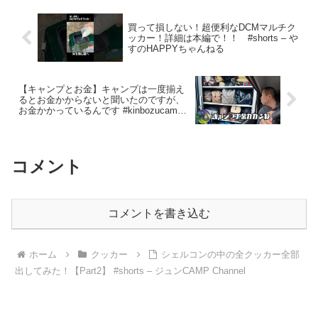
買って損しない！超便利なDCMマルチク
ッカー！詳細は本編で！！ #shorts – や
すのHAPPYちゃんねる
【キャンプとお金】キャンプは一度揃え
るとお金かからないと聞いたのですが、
お金かかっているんです #kinbozucamp #
アウトドア – 坊主キャンパー@キンボウ
ズ
コメント
コメントを書き込む
ホーム
クッカー
シェルコンの中の全クッカー全部
出してみた！【Part2】 #shorts – ジュンCAMP Channel