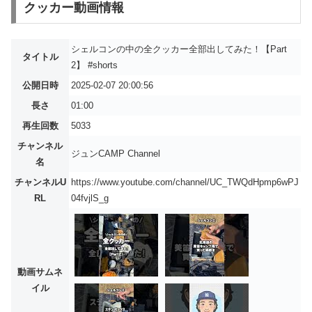
クッカー動画情報
シェルコンの中の全クッカー全部出してみた！【Part
タイトル
2】 #shorts
公開日時
2025-02-07 20:00:56
長さ
01:00
再生回数
5033
チャンネル
ジュンCAMP Channel
名
チャンネルU
https://www.youtube.com/channel/UC_TWQdHpmp6wPJ
RL
04fvjlS_g
動画サムネ
イル