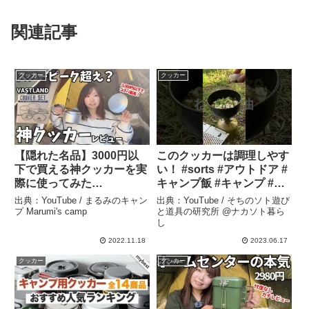
関連記事
クッカー
クッカー
【隠れた名品】3000円以
このクッカーは調理しやす
下で買える神クッカーを実
い！ #sorts #アウトドア #
際に使ってみた
キャンプ飯 #キャンプ #ス
【VASTLANDアルミクッ
ノーピーク #トランギア
出典：YouTube / まるみのキャン
出典：YouTube / そちのソト遊び
カー】 – まるみのキャンプ
#ソラキャンプ #デュオキ
プ Marumi's camp
と道具の研究所 @ナカソト暮ら
し
Marumi’s camp
ャンプ #food #ツンドラ
ミニ3 – そちのソト遊びと
2022.11.18
2023.06.17
道具の研究所 @ナカソト
クッカー
クッカー
暮らし