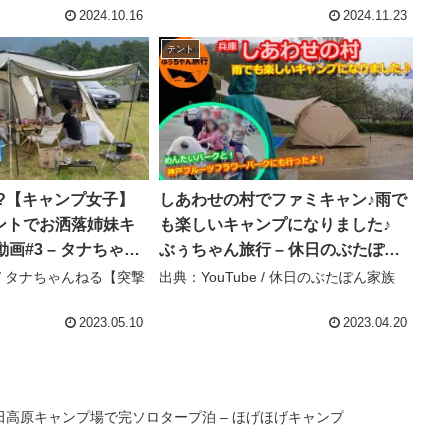
2024.10.16
2024.11.23
テント
?【キャンプ女子】
しあわせの村でファミキャン♪雨で
ントでお洒落姉妹キ
も楽しいキャンプになりました♪
動画#3 – タナちゃん
ぶぅちゃん旅行 – 休日のぶたぽん
ャンパー取材】
家族
e / タナちゃんねる【突撃
出典：YouTube / 休日のぶたぽん家族
】
2023.05.10
2023.04.20
高原キャンプ場で完ソロタープ泊 – ほげほげキャンプ