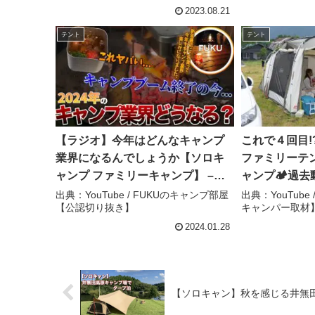
ドラ #グランドキャビン #ラングラ
2023.08.21
ー – DADDY BASE
テント
テント
【ラジオ】今年はどんなキャンプ
これで４回目!
業界になるんでしょうか【ソロキ
ファミリーテ
ャンプ ファミリーキャンプ】 –
ャンプ🏕️過去
FUKUのキャンプ部屋【公認切り抜
ねる【突撃キ
出典：YouTube / FUKUのキャンプ部屋
出典：YouTub
【公認切り抜き】
キャンパー取材
き】
2024.01.28
【ソロキャン】秋を感じる井無田