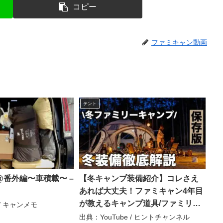
コピー
ファミキャン動画
テント
番外編〜車積載〜 –
【冬キャンプ装備紹介】コレさえ
あれば大丈夫！ファミキャン4年目
が教えるキャンプ道具/ファミリー
 / キャンメモ
キャンプ – ヒントチャンネル
出典：YouTube / ヒントチャンネル