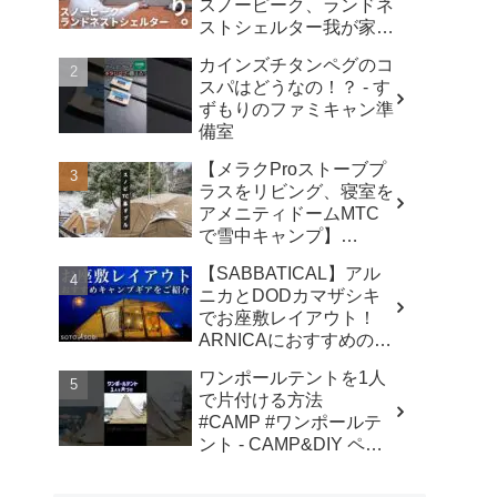
スノーピーク、ランドネ
ストシェルター我が家で
使ったリアルな感想。／
カインズチタンペグのコ
アビルキャンプリゾート
スパはどうなの！？ - す
那須／LUMIX S5IIX - パ
ずもりのファミキャン準
パハキット アウトドア
備室
VLOG
【メラクProストーブプ
ラスをリビング、寝室を
アメニティドームMTC
で雪中キャンプ】
#kinbozucamp
【SABBATICAL】アル
#snowpeak - 坊主キャン
ニカとDODカマザシキ
パー@キンボウズ
でお座敷レイアウト！
ARNICAにおすすめのキ
ャンプギアでファミリー
ワンポールテントを1人
キャンプ - SOTOASOBI
で片付ける方法
#CAMP #ワンポールテ
ント - CAMP&DIY ペグ
と日曜日