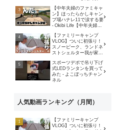
キャンプ場で遊び尽く
【中年夫婦のファミキャ
す！ - ちいさおきゃんぷ
ン】ほったらかしキャン
プ場ハナレ11で涙する妻
- Okibi Life【中年夫婦の
青春エンジョイ】
【ファミリーキャンプ
VLOG】ついに初張り！
スノーピーク、ランドネ
ストシェルター我が家で
使ったリアルな感想。／
スポーツデポで吊り下げ
アビルキャンプリゾート
式LEDランタンを買って
那須／LUMIX S5IIX - パ
みた - よこぼっちチャン
パハキット アウトドア
ネル
VLOG
人気動画ランキング（月間）
【ファミリーキャンプ
VLOG】ついに初張り！