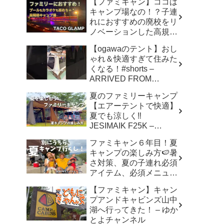
【ファミキャン】ココは
キャンプ場なの！？子連
れにおすすめの廃校をリ
ノベーションした高規格
キャンプ場で遊び尽く
【ogawaのテント】おし
す！ – ちいさおきゃんぷ
ゃれ＆快適すぎて住みた
くなる！#shorts –
ARRIVED FROM
SHOWA
夏のファミリーキャンプ
【エアーテントで快適】
夏でも涼しく‼︎
JESIMAIK F25K –
hana,hachi,camp はなは
ファミキャン６年目！夏
ちキャンプ
キャンプの楽しみ方🍉暑
さ対策、夏の子連れ必須
アイテム、必須メニュー
でバリ美味しい〜、バリ
【ファミキャン】キャン
楽しい〜 – こずちゃんネ
プアンドキャビンズ山中
ル。
湖へ行ってきた！ – ゆか
とよチャンネル