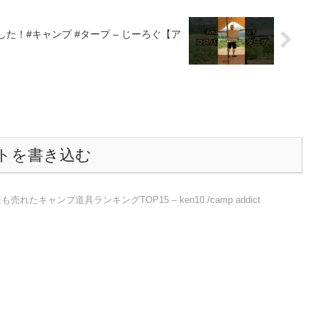
した！#キャンプ #タープ – じーろぐ【ア
トを書き込む
れたキャンプ道具ランキングTOP15 – ken10 /camp addict