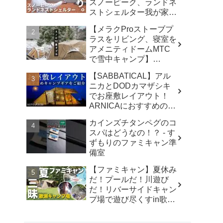
スノーピーク、ランドネ
ストシェルター我が家で
使ったリアルな感想。／
【メラクProストーブプ
アビルキャンプリゾート
ラスをリビング、寝室を
那須／LUMIX S5IIX - パ
アメニティドームMTC
パハキット アウトドア
で雪中キャンプ】
VLOG
#kinbozucamp
【SABBATICAL】アル
#snowpeak - 坊主キャン
ニカとDODカマザシキ
パー@キンボウズ
でお座敷レイアウト！
ARNICAにおすすめのキ
ャンプギアでファミリー
カインズチタンペグのコ
キャンプ - SOTOASOBI
スパはどうなの！？ - す
ずもりのファミキャン準
備室
【ファミキャン】夏休み
だ！プールだ！川遊び
だ！リバーサイドキャン
プ場で遊び尽くすin歌瀬
キャンプ場 - ノビトノア
ソビ