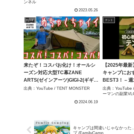
ンネル
2023.05.26
テント
テント
来たぞ！コスパお化け！オールシ
【2025年最
ーズン対応大型TC幕ZANE
キャンプにお
ARTS(ゼインアーツ)GIGI-2(ギギ2)
BEST3！ –
デメリットまで徹底開設 – TENT
ーマンの副業V
出典：YouTube / TENT MONSTER
出典：YouTube
ーマンの副業VL
MONSTER
2024.06.19
キャンプは間違いじゃなかった…！
プ /FamilyCamp