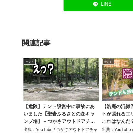
LINE
関連記事
テント
テント
【危険】テント設営中に事故にあ
【浩庵の混雑
いました【聖岩ふるさとの森キャ
トが張れるエ
ンプ場】 – つかさアウトドアチャ
これはなんだ
ンネル
た事とは – 
出典：YouTube / つかさアウトドアチャ
出典：YouTube