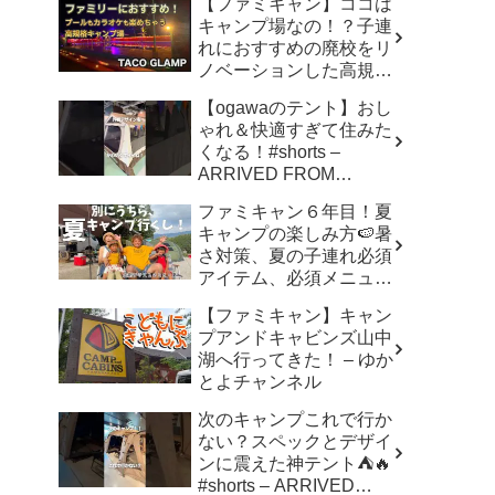
【ファミキャン】ココは
キャンプ場なの！？子連
れにおすすめの廃校をリ
ノベーションした高規格
キャンプ場で遊び尽く
【ogawaのテント】おし
す！ – ちいさおきゃんぷ
ゃれ＆快適すぎて住みた
くなる！#shorts –
ARRIVED FROM
SHOWA
ファミキャン６年目！夏
キャンプの楽しみ方🍉暑
さ対策、夏の子連れ必須
アイテム、必須メニュー
でバリ美味しい〜、バリ
【ファミキャン】キャン
楽しい〜 – こずちゃんネ
プアンドキャビンズ山中
ル。
湖へ行ってきた！ – ゆか
とよチャンネル
次のキャンプこれで行か
ない？スペックとデザイ
ンに震えた神テント⛺️🔥
#shorts – ARRIVED