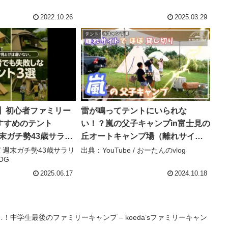
アウトドア – ちかファミキャン
2022.10.26
2025.03.29
テント
新】初心者ファミリー
雷が鳴ってテントにいられな
すすめのテント
い！？嵐の父子キャンプin富士見の
 週末ガチ勢43歳サラリ
丘オートキャンプ場（離れサイ
LOG
ト） – おーたんのvlog
 / 週末ガチ勢43歳サラリ
出典：YouTube / おーたんのvlog
OG
2025.06.17
2024.10.18
中学生最後のファミリーキャンプ – koeda’sファミリーキャン