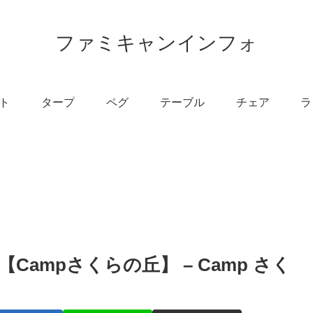
ファミキャンインフォ
ト
タープ
ペグ
テーブル
チェア
ラ
ampさくらの丘】 – Camp さく