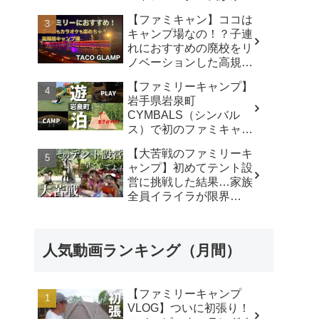
使ったリアルな感想。／
【ファミキャン】ココは
アビルキャンプリゾート
キャンプ場なの！？子連
那須／LUMIX S5IIX - パ
れにおすすめの廃校をリ
パハキット アウトドア
ノベーションした高規格
VLOG
キャンプ場で遊び尽く
【ファミリーキャンプ】
す！ - ちいさおきゃんぷ
岩手県岩泉町
CYMBALS（シンバル
ス）で初のファミキャ
ン。ワンポールテントに
【大苦戦のファミリーキ
まさかの穴。 -
ャンプ】初めてテント設
KIMIDORI
営に挑戦した結果…家族
全員イライラが限界
に…‼︎ - ひろぴーファミ
リー〜楽しく育児〜
人気動画ランキング（月間）
【ファミリーキャンプ
VLOG】ついに初張り！