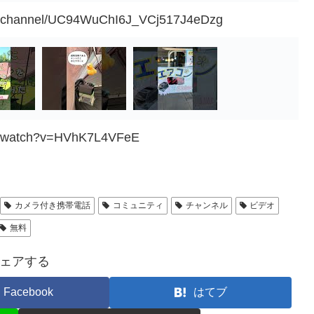
om/channel/UC94WuChI6J_VCj517J4eDzg
om/watch?v=HVhK7L4VFeE
カメラ付き携帯電話
コミュニティ
チャンネル
ビデオ
無料
ェアする
Facebook
はてブ