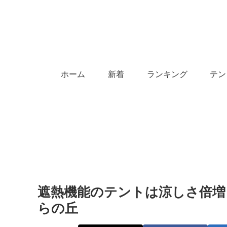
ホーム
新着
ランキング
テン
遮熱機能のテントは涼しさ倍増【C
らの丘