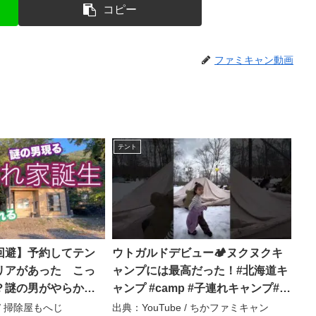
コピー
ファミキャン動画
テント
回避】予約してテン
ウトガルドデビュー🏕️ヌクヌクキ
リアがあった こっ
ャンプには最高だった！#北海道キ
？謎の男がやらかし
ャンプ #camp #子連れキャンプ#フ
掃除屋もへじ
ァミキャン #ウトガルド#shorts #
 / 掃除屋もへじ
出典：YouTube / ちかファミキャン