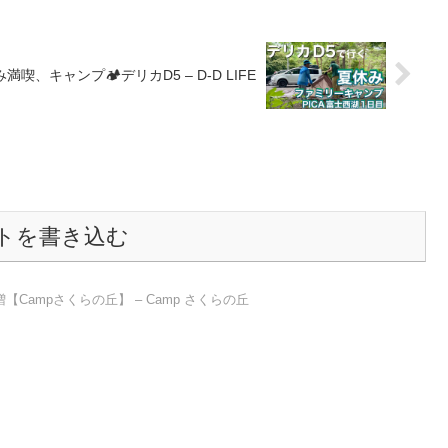
、キャンプ🏕️デリカD5 – D-D LIFE
トを書き込む
Campさくらの丘】 – Camp さくらの丘