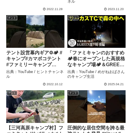
ランピング #垂水市 #鹿児
ネル
島県 – ゆるちるチャンネル
2022.11.28
2023.11.20
テント
テント
テント設営幕内ギア⚙🏕️ #
「ファミキャンのおすすめ
キャンプ#カマボコテント
🏕️春にオープンした高規格
#ファミリーキャンプ
なキャンプ場🏕️＆GREEN
#camp #設営 – ヒントチャ
龍ケ崎・後編」めがねおば
出典：YouTube / ヒントチャンネ
出典：YouTube / めがねおばさん
ンネル
さん – めがねおばさんのキ
ル
のキャンプ生活
ャンプ生活
2022.10.12
2025.04.21
テント
テント
【三河高原キャンプ村】フ
圧倒的な居住空間を誇る最