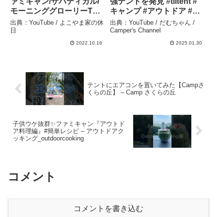
ァミキャン/サバティカル/
強テントを発見 #tiitent #
モーニンググローリーTC –
キャンプ #アウトドア #グ
よこやま家の休日
ルキャン #ファミキャン –
出典：YouTube / よこやま家の休
出典：YouTube / だむちゃん /
だむちゃん / Camper’s
日
Camper's Channel
Channel
2022.10.16
2025.01.30
テントにエアコンを置いてみた【Campさ
くらの丘】 – Camp さくらの丘
子供ウケ抜群✨ファミキャン『アウトド
ア料理編』#簡単レシピ – アウトドアク
ッキング_outdoorcooking
コメント
コメントを書き込む