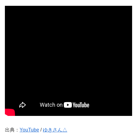
出典：
YouTube
/
ゆきさん△