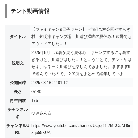
テント動画情報
【ファミキャン&母子キャン】下市町森林公園やすらぎ
タイトル
村 知明湖キャンプ場 川遊び満喫の夏休み！猛暑でも
アウトドアしたい！
2025年8月、猛暑が続く夏休み。キャンプするには暑す
ぎるけど、川遊びはしたい！ということで、テント泊は
説明文
せず、ゆるーく川遊びを楽しんできました。ほぼほぼ川
で遊んでいたので、２箇所をまとめて編集していま...
公開日時
2025-08-16 22:01:12
長さ
07:40
再生回数
176
チャンネル
ゆきさん△
名
チャンネルU
https://www.youtube.com/channel/UCjsg8_2MDOsNH5r
RL
zqb55KUA