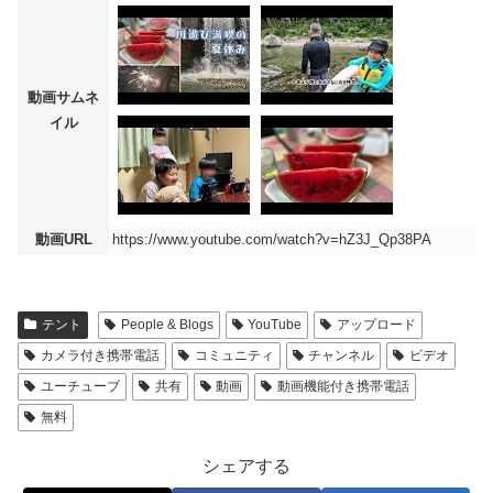
動画サムネ
イル
動画URL
https://www.youtube.com/watch?v=hZ3J_Qp38PA
テント
People & Blogs
YouTube
アップロード
カメラ付き携帯電話
コミュニティ
チャンネル
ビデオ
ユーチューブ
共有
動画
動画機能付き携帯電話
無料
シェアする