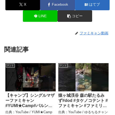
X
Facebook
はてブ
LINE
コピー
ファミキャン動画
関連記事
テント
テント
【キャンプ】シングルマザ
猿ヶ城渓谷 森の駅たるみ
ーファミキャン
ず#dod #タケノコテント #
#YUMI★Camp#バルンバ
ファミキャン #ファミリー
ルンの森 – YUMI★Camp
キャンプ #女子キャン #グ
出典：YouTube / YUMI★Camp
出典：YouTube / ゆるちるチャン