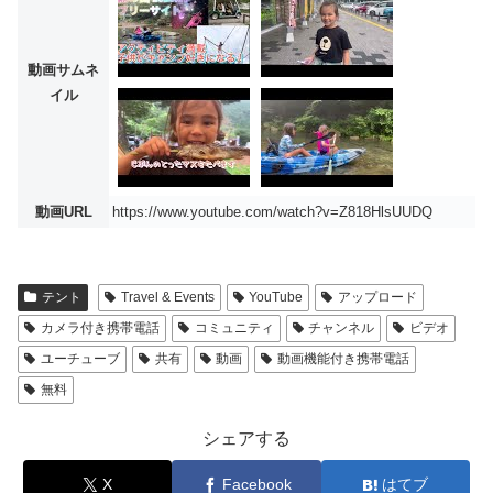
動画サムネ
イル
動画URL
https://www.youtube.com/watch?v=Z818HlsUUDQ
テント
Travel & Events
YouTube
アップロード
カメラ付き携帯電話
コミュニティ
チャンネル
ビデオ
ユーチューブ
共有
動画
動画機能付き携帯電話
無料
シェアする
X
Facebook
はてブ