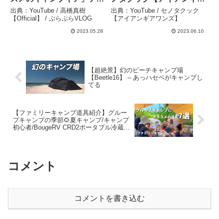
ト・テーブル・椅子・寝
ワンズ】
出典：YouTube / 高橋真樹
出典：YouTube / セノタクック
袋・ランタン・マットの話
【Official】 / ぷらぷらVLOG
【アイアンギアワンズ】
– 高橋真樹【Official】 / ぷ
2023.05.28
2023.06.10
らぷらVLOG
【超絶景】幻のビーチキャンプ場
【Beetle16】 – あっハセベがキャンプし
てる
【ファミリーキャンプ道具紹介】グルー
プキャンプの季節🌻夏キャンプ/キャンプ
初心者/BougeRV CRD2ポータブル冷蔵庫
– hana,hachi,camp はなはちキャンプ
コメント
コメントを書き込む