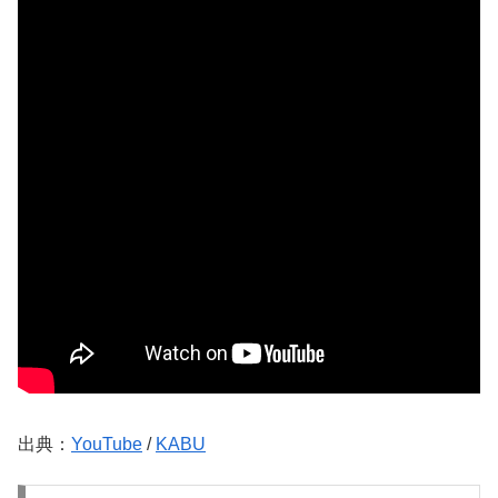
出典：
YouTube
/
KABU