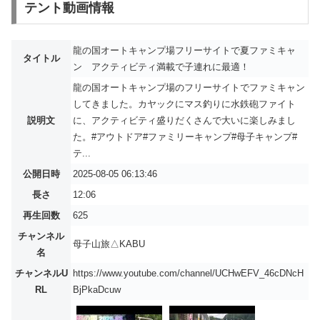
テント動画情報
龍の国オートキャンプ場フリーサイトで夏ファミキャ
タイトル
ン アクティビティ満載で子連れに最適！
龍の国オートキャンプ場のフリーサイトでファミキャン
してきました。カヤックにマス釣りに水鉄砲ファイト
説明文
に、アクティビティ盛りだくさんで大いに楽しみまし
た。#アウトドア#ファミリーキャンプ#母子キャンプ#
テ...
公開日時
2025-08-05 06:13:46
長さ
12:06
再生回数
625
チャンネル
母子山旅△KABU
名
チャンネルU
https://www.youtube.com/channel/UCHwEFV_46cDNcH
RL
BjPkaDcuw