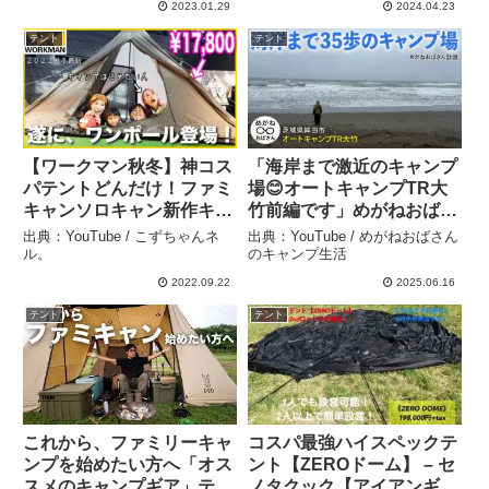
2023.01.29
2024.04.23
テント
テント
【ワークマン秋冬】神コス
「海岸まで激近のキャンプ
パテントどんだけ！ファミ
場😊オートキャンプTR大
キャンソロキャン新作キャ
竹前編です」めがねおばさ
ンプ道具盛り沢山！ど素人
ん – めがねおばさんのキャ
出典：YouTube / こずちゃんネ
出典：YouTube / めがねおばさん
キャンパーの妹とマストバ
ンプ生活
ル。
のキャンプ生活
イアイテムチェックする
2022.09.22
2025.06.16
ぞ〜！ – こずちゃんネル。
テント
テント
これから、ファミリーキャ
コスパ最強ハイスペックテ
ンプを始めたい方へ「オス
ント【ZEROドーム】 – セ
スメのキャンプギア」テン
ノタクック【アイアンギア