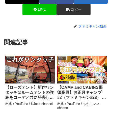
LINE
コピー
ファミキャン動画
関連記事
テント
テント
【ローズテント】新作ワン
【CAMP and CABINS那
タッチ２ルームテントの詳
須高原】お正月キャンプ
細をコーデと共に発表しま
#2（ファミキャン#28） –
す – UJack channel
ちかこママchannel
出典：YouTube / UJack channel
出典：YouTube / ちかこママ
channel