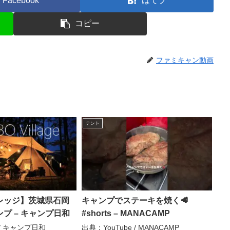
Facebook
はてブ
コピー
ファミキャン動画
テント
レッジ】茨城県石岡
キャンプでステーキを焼く🥩
プ – キャンプ日和
#shorts – MANACAMP
 / キャンプ日和
出典：YouTube / MANACAMP