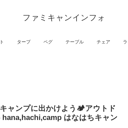
ファミキャンインフォ
ト
タープ
ペグ
テーブル
チェア
ラ
キャンプに出かけよう🏕️アウトド
na,hachi,camp はなはちキャン