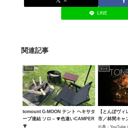
X
LINE
関連記事
テント
テント
tomount G-MOON テント ヘキサタ
【とんぼヴィ
ープ連結 ソロ – 🍄色違いCAMPER
市／林間キャン
🍄
出典：YouTube