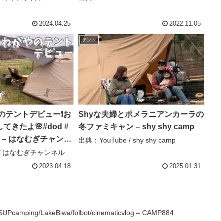
2024.04.25
2022.11.05
テント
のテントデビュー❗️お
Shyな夫婦とポメラニアンカーラの
きたよ🌸#dod #
冬ファミキャン – shy shy camp
 – はなむぎチャンネ
出典：YouTube / shy shy camp
e / はなむぎチャンネル
2023.04.18
2025.01.31
ng/LakeBiwa/folbot/cinematicvlog – CAMP884