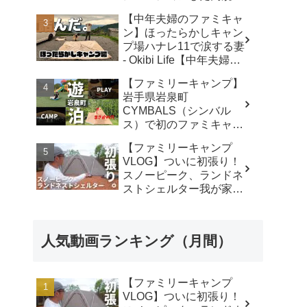
キャンプ場で遊び尽く
【中年夫婦のファミキャ
す！ - ちいさおきゃんぷ
ン】ほったらかしキャン
プ場ハナレ11で涙する妻
- Okibi Life【中年夫婦の
青春エンジョイ】
【ファミリーキャンプ】
岩手県岩泉町
CYMBALS（シンバル
ス）で初のファミキャ
ン。ワンポールテントに
【ファミリーキャンプ
まさかの穴。 -
VLOG】ついに初張り！
KIMIDORI
スノーピーク、ランドネ
ストシェルター我が家で
使ったリアルな感想。／
アビルキャンプリゾート
那須／LUMIX S5IIX - パ
人気動画ランキング（月間）
パハキット アウトドア
VLOG
【ファミリーキャンプ
VLOG】ついに初張り！