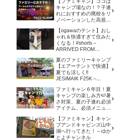
【ファミキャン】ココは
キャンプ場なの！？子連
れにおすすめの廃校をリ
ノベーションした高規格
キャンプ場で遊び尽く
【ogawaのテント】おし
す！ – ちいさおきゃんぷ
ゃれ＆快適すぎて住みた
くなる！#shorts –
ARRIVED FROM
SHOWA
夏のファミリーキャンプ
【エアーテントで快適】
夏でも涼しく‼︎
JESIMAIK F25K –
hana,hachi,camp はなは
ファミキャン６年目！夏
ちキャンプ
キャンプの楽しみ方🍉暑
さ対策、夏の子連れ必須
アイテム、必須メニュー
でバリ美味しい〜、バリ
【ファミキャン】キャン
楽しい〜 – こずちゃんネ
プアンドキャビンズ山中
ル。
湖へ行ってきた！ – ゆか
とよチャンネル