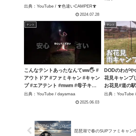
出典：YouTube / 🍄色違いCAMPER🍄
2024.07.28
テント
テント
こんなテントあったなんてww🖐️ #
DODのわがや
アウトドア #ファミキャン #キャン
花見キャンプして
プ #エアテント #mwm #母子キャ
お花見#道の駅
ンプ – dayamaa
ル
出典：YouTube / dayamaa
出典：YouTub
2025.06.03
琵琶湖で春のSUPファミキャン/SUPcampi