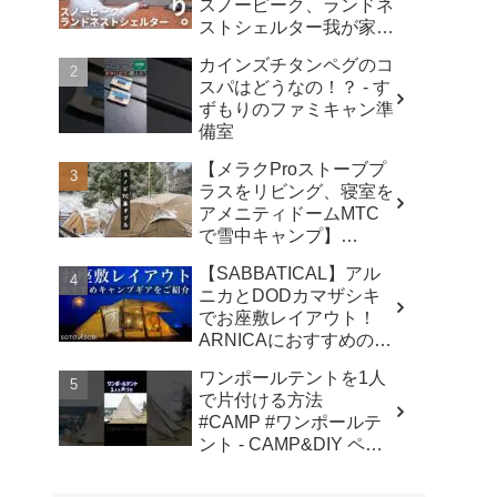
スノーピーク、ランドネ
ストシェルター我が家で
使ったリアルな感想。／
カインズチタンペグのコ
アビルキャンプリゾート
スパはどうなの！？ - す
那須／LUMIX S5IIX - パ
ずもりのファミキャン準
パハキット アウトドア
備室
VLOG
【メラクProストーブプ
ラスをリビング、寝室を
アメニティドームMTC
で雪中キャンプ】
#kinbozucamp
【SABBATICAL】アル
#snowpeak - 坊主キャン
ニカとDODカマザシキ
パー@キンボウズ
でお座敷レイアウト！
ARNICAにおすすめのキ
ャンプギアでファミリー
ワンポールテントを1人
キャンプ - SOTOASOBI
で片付ける方法
#CAMP #ワンポールテ
ント - CAMP&DIY ペグ
と日曜日