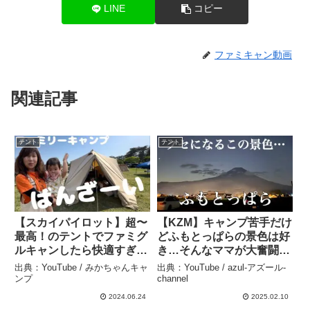
LINE
コピー
ファミキャン動画
関連記事
テント
テント
【スカイパイロット】超〜
【KZM】キャンプ苦手だけ
最高！のテントでファミグ
どふもとっぱらの景色は好
ルキャンしたら快適すぎ
き…そんなママが大奮闘す
た！ – みかちゃんキャンプ
る回【インナーテント】 –
出典：YouTube / みかちゃんキャ
出典：YouTube / azul-アズール-
azul-アズール- channel
ンプ
channel
2024.06.24
2025.02.10