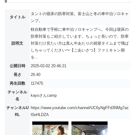
タントの寝床の防寒対策。富士山と冬の車中泊ソロキャ
タイトル
ンプ。
軽自動車で手軽に車中泊ソロキャンプへ。今回は寝床の
防寒対策もご紹介しています。ちょっと長いので、防寒
説明文
対策だけ見たい方は真ん中あたりの就寝タイムまで飛ば
しちゃってください〜【ごあいさつ】ファミキャン期
を...
公開日時
2025-02-02 20:46:21
長さ
26:40
再生回数
117475
チャンネル
kayoさんcamp
名
チャンネルU
https://www.youtube.com/channel/UC6yNgFFd3NMg7az
RL
I0oHLDZA