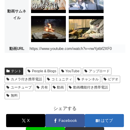
動画サムネ
イル
動画URL
https://www.youtube.com/watch?v=nwYptbf2XF0
テント
People & Blogs
YouTube
アップロード
カメラ付き携帯電話
コミュニティ
チャンネル
ビデオ
ユーチューブ
共有
動画
動画機能付き携帯電話
無料
シェアする
X
Facebook
はてブ