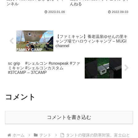
プ飯 #朝ご飯 – ひかるん⭐︎
涼しい夏キャンでしたwフ
ンネル
んねる
チャンネル
ァミリーキャンプ△ – ナチ
2023.01.06
2022.09.03
ュラルちゃんねる
【ファミキャン】養老温泉ゆせんの里キ
ャンプ場でハロウィンキャンプ – MUGI
channel
sc grip #シェルコン #snowpeak #ファ
ミキャン #シェルコンカスタム
#37CAMP – 37CAMP
コメント
コメントを書き込む
ホーム
テント
タントの寝床の防寒対策。富士山と