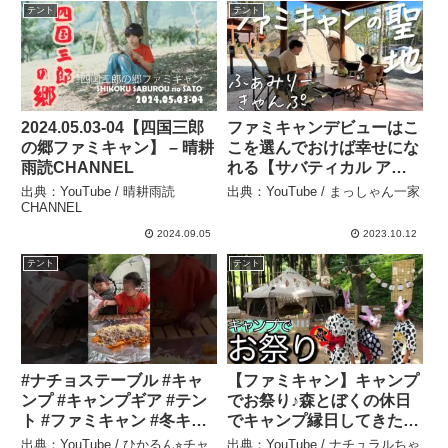
テント
テント
2024.05.03-04【四国三郎
ファミキャンデビューはこ
の郷ファミキャン】 – 晴耕
こを選んでおけば幸せにな
雨読CHANNEL
れる【サバティカル アル
ニカ】#20回目の挑戦 – ま
出典：YouTube / 晴耕雨読
出典：YouTube / まっしゃん一家
っしゃん一家
CHANNEL
2024.09.05
2023.10.12
テント
テント
#ナチョステーブル #キャ
【ファミキャン】キャンプ
ンプ #キャンプギア #テン
でお祭り♪森とぼくの休日
ト #ファミキャン #冬キャ
でキャンプ縁日してきたよ
ンプ #ファミリー #キャン
☆高原なのでちょっと？は
出典：YouTube / ひかるん⭐︎チャ
出典：YouTube / ナチュラルちゃ