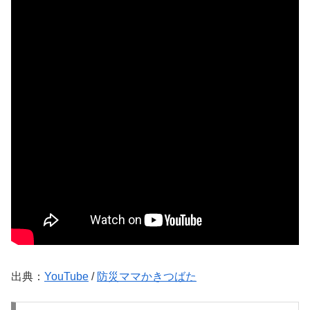
出典：
YouTube
/
防災ママかきつばた