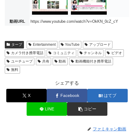
動画URL
https://www.youtube.com/watch?v=OkKN_0cZ_cY
タープ
Entertainment
YouTube
アップロード
カメラ付き携帯電話
コミュニティ
チャンネル
ビデオ
ユーチューブ
共有
動画
動画機能付き携帯電話
無料
シェアする
X
Facebook
はてブ
LINE
コピー
ファミキャン動画