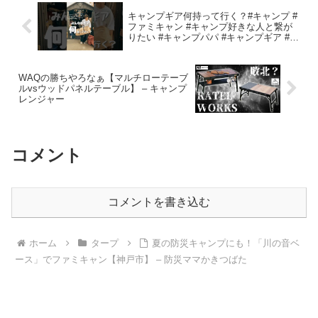
キャンプギア何持って行く？#キャンプ #
ファミキャン #キャンプ好きな人と繋が
りたい #キャンプパパ #キャンプギア #積
載テトリス #倉庫 – DADDY BASE
WAQの勝ちやろなぁ【マルチローテーブ
ルvsウッドパネルテーブル】 – キャンプ
レンジャー
コメント
コメントを書き込む
ホーム
タープ
夏の防災キャンプにも！「川の音ベ
ース」でファミキャン【神戸市】 – 防災ママかきつばた