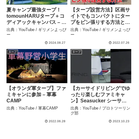
夏キャンプ最強タープ！
【タープ設営方法】区画サ
tomounHARUタープ＋コ
イトでもコンパクトにター
ディアックキャンバス – ギ
プをピン張りする方法とは
リメンよっぴー
– ギリメンよっぴー
出典：YouTube / ギリメンよっぴ
出典：YouTube / ギリメンよっぴ
ー
ー
2024.08.27
2022.07.26
タープ
タープ
【オランダ軍タープ】ファ
【カーサイドリビングでゆ
ミキャンに参加 – 軍幕
ったり楽しむファミキャ
CAMP
ン】Seasucker シーサッ
カーの真空マウントでスク
出典：YouTube / 軍幕CAMP
出典：YouTube / プロトツーリン
エアタープを連結し広々リ
グ部
ビングで時間を過ごそう！
2022.06.28
2023.10.23
– プロトツーリング部