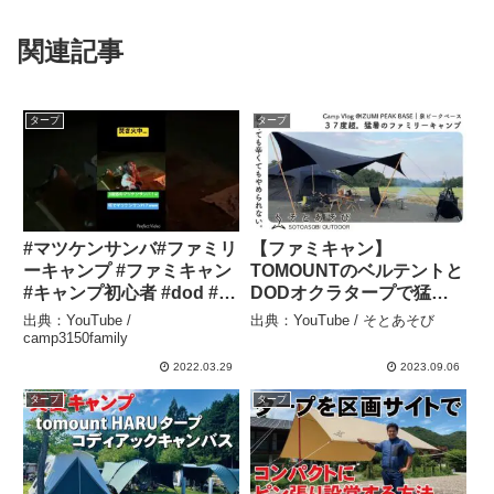
関連記事
タープ
タープ
#マツケンサンバ#ファミリ
【ファミキャン】
ーキャンプ #ファミキャン
TOMOUNTのベルテントと
#キャンプ初心者 #dod #ワ
DODオクラタープで猛暑
ンポールテント #youtube
を快適に過ごすファミリー
出典：YouTube /
出典：YouTube / そとあそび
#3歳 #チーズタープ –
キャンプ【泉ピークベー
camp3150family
camp3150family
ス】 – そとあそび
2022.03.29
2023.09.06
タープ
タープ