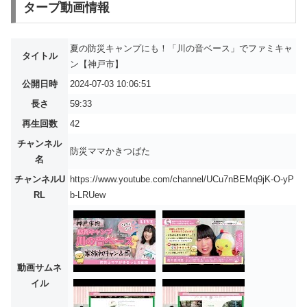
タープ動画情報
夏の防災キャンプにも！「川の音ベース」でファミキャ
タイトル
ン【神戸市】
公開日時
2024-07-03 10:06:51
長さ
59:33
再生回数
42
チャンネル
防災ママかきつばた
名
チャンネルU
https://www.youtube.com/channel/UCu7nBEMq9jK-O-yP
RL
b-LRUew
動画サムネ
イル