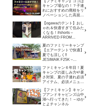
【ファミキャン】ココは
キャンプ場なの！？子連
れにおすすめの廃校をリ
ノベーションした高規格
キャンプ場で遊び尽く
【ogawaのテント】おし
す！ – ちいさおきゃんぷ
ゃれ＆快適すぎて住みた
くなる！#shorts –
ARRIVED FROM
SHOWA
夏のファミリーキャンプ
【エアーテントで快適】
夏でも涼しく‼︎
JESIMAIK F25K –
hana,hachi,camp はなは
ファミキャン６年目！夏
ちキャンプ
キャンプの楽しみ方🍉暑
さ対策、夏の子連れ必須
アイテム、必須メニュー
でバリ美味しい〜、バリ
【ファミキャン】キャン
楽しい〜 – こずちゃんネ
プアンドキャビンズ山中
ル。
湖へ行ってきた！ – ゆか
とよチャンネル