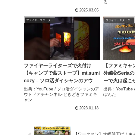
る
2025.03.05
ファイヤースターター
ファイヤースターター
ファイヤーライターズで火付け
【ファミキャ
【キャンプで薪ストーブ】mt.sumi
外編👍Seri
cozy – ソロ活ダイシャンのアウト
ーで火は起こせるのか
ドアチャンネル-ときどきファミキ
camperぽん
出典：YouTube / ソロ活ダイシャンのア
出典：YouTube /
ウトドアチャンネル-ときどきファミキ
ぽんた
ャン
ャン
2023.01.18
【ワークマン】大幅値下げ！キャン