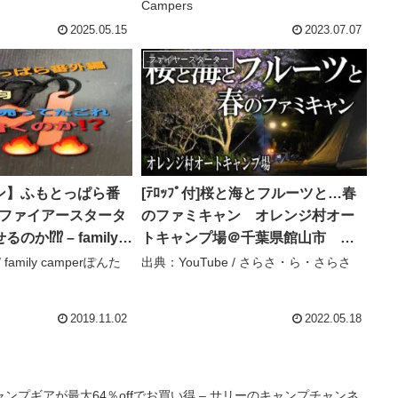
Campers
2025.05.15
2023.07.07
ファイヤースターター
ン】ふもとっぱら番
[ﾃﾛｯﾌﾟ付]桜と海とフルーツと…春
aのファイアースタータ
のファミキャン オレンジ村オー
⁉️⁉️ – family
トキャンプ場＠千葉県館山市
たぽんた
FAMIRY-CAMP – さらさ・ら・さ
 family camperぽんた
出典：YouTube / さらさ・ら・さらさ
らさ
2019.11.02
2022.05.18
プギアが最大64％offでお買い得 – サリーのキャンプチャンネ