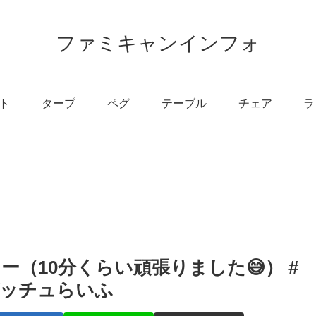
ファミキャンインフォ
ト
タープ
ペグ
テーブル
チェア
ラ
（10分くらい頑張りました😅） #
ゲッチュらいふ