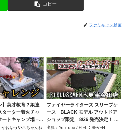
コピー
ファミキャン動画
ファイヤースターター
ン】英才教育？娘達
ファイヤーライターズ スリーブケ
スターター着火チャ
ース BLACK モデル アウトドア
ートキャンプ場 –
ショップ限定 8/26 発売決定！ –
ちゃんねる
FIELD SEVEN Campers
e / かねゆうや△ちゃんね
出典：YouTube / FIELD SEVEN