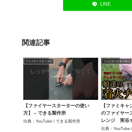
LINE
関連記事
ファイヤースターター
ファイヤースターター
【ファイヤースターターの使い
【ファミキャ
方】 – できる製作所
のファイヤー
レンジ 実谷オ
出典：YouTube / できる製作所
かねゆうや△
出典：YouTub