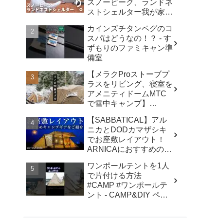
スノーピーク、ランドネ
ストシェルター我が家で
使ったリアルな感想。／
カインズチタンペグのコ
アビルキャンプリゾート
スパはどうなの！？ - す
那須／LUMIX S5IIX - パ
ずもりのファミキャン準
パハキット アウトドア
備室
VLOG
【メラクProストーブプ
ラスをリビング、寝室を
アメニティドームMTC
で雪中キャンプ】
#kinbozucamp
【SABBATICAL】アル
#snowpeak - 坊主キャン
ニカとDODカマザシキ
パー@キンボウズ
でお座敷レイアウト！
ARNICAにおすすめのキ
ャンプギアでファミリー
ワンポールテントを1人
キャンプ - SOTOASOBI
で片付ける方法
#CAMP #ワンポールテ
ント - CAMP&DIY ペグ
と日曜日