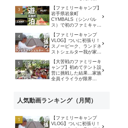
キャンプ場で遊び尽く
【ファミリーキャンプ】
す！ - ちいさおきゃんぷ
岩手県岩泉町
CYMBALS（シンバル
ス）で初のファミキャ
ン。ワンポールテントに
【ファミリーキャンプ
まさかの穴。 -
VLOG】ついに初張り！
KIMIDORI
スノーピーク、ランドネ
ストシェルター我が家で
使ったリアルな感想。／
【大苦戦のファミリーキ
アビルキャンプリゾート
ャンプ】初めてテント設
那須／LUMIX S5IIX - パ
営に挑戦した結果…家族
パハキット アウトドア
全員イライラが限界
VLOG
に…‼︎ - ひろぴーファミ
リー〜楽しく育児〜
人気動画ランキング（月間）
【ファミリーキャンプ
VLOG】ついに初張り！