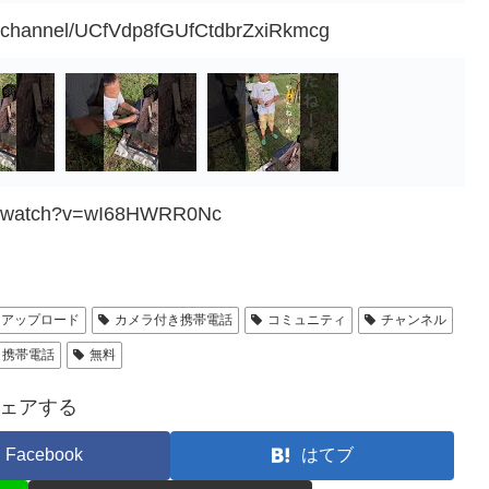
m/channel/UCfVdp8fGUfCtdbrZxiRkmcg
om/watch?v=wI68HWRR0Nc
アップロード
カメラ付き携帯電話
コミュニティ
チャンネル
き携帯電話
無料
ェアする
Facebook
はてブ