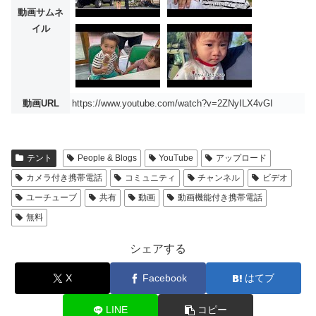
動画サムネ
イル
動画URL
https://www.youtube.com/watch?v=2ZNyILX4vGI
テント
People & Blogs
YouTube
アップロード
カメラ付き携帯電話
コミュニティ
チャンネル
ビデオ
ユーチューブ
共有
動画
動画機能付き携帯電話
無料
シェアする
X
Facebook
はてブ
LINE
コピー