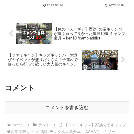
2023.06.26
2023.08.04
【俺のベストギア】歴2年の沼キャンパー
が選ぶ買って良かった道具10選 キャンプ
道具 – ken10 /camp addict
【ファミキャン】キッズキャンパー大喜
びのイベントが盛りだくさん！子連れで
迷ったら行って欲しい大人気のキャンプ
場！ここがファミキャンの聖地だ！
【C&C山中湖】 – チチトコ キャンプ
コメント
コメントを書き込む
ホーム
テント
【ファミキャン】家族で初キャンプ
🏕️西湖湖畔キャンプ場にランクル大集合🚗 – AAAAファミリー