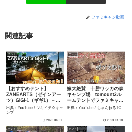
ファミキャン動画
関連記事
テント
テント
【おすすめテント】
嫁大絶賛 十勝ワッカの森
ZANEARTS（ゼインアー
キャンプ場 tomount2ル
ツ）GIGI-1（ギギ1） – ツ
ームテントでファミキャン
キイチ☆キャンプ
– ちゃんねるTC
出典：YouTube / ツキイチ☆キャ
出典：YouTube / ちゃんねるTC
ンプ
2023.06.01
2023.04.10
テント
テント