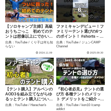
【ソロキャンプ主婦】高級
ファミキャンデビュー！フ
おうちごっこ 初めてのテ
ァミリーテント選びの6つ
ントは想像以上にでかい！
のポイント！ #shorts – ジ
そしてダンナからのSOSは
ュンCAMP Channel
出典：YouTube / くり子は何も知
出典：YouTube / ジュンCAMP
我が家の危機？#憩いの森
らない
Channel
オートキャンプ場 #信州安
2024.11.09
2025.09.30
曇野 #11月3日 – くり子は
テント
テント
何も知らない
【テント購入】アルペンの
『初心者必見』テントの選
AOD3を組み立てながらゆ
び方 各種テントのメリッ
るッとテント購入について
ト デメリットをご紹介 –
の話。 – Harachan’s
ken10 /camp addict
出典：YouTube / Harachan's
出典：YouTube / ken10 /camp
addict