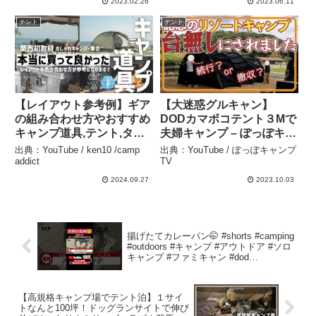
2023.02.26
2023.06.11
#espcampchannel –
テント
テント
E.S.P Camp Channel
【レイアウト参考例】ギア
【大迷惑グルキャン】
の組み合わせ方やおすすめ
DODカマボコテント３Mで
キャンプ道具,テント,ター
夫婦キャンプ – ぽっぽキャ
プをご紹介,ガレージブラ
ンプTV
出典：YouTube / ken10 /camp
出典：YouTube / ぽっぽキャンプ
ンド – ken10 /camp
addict
TV
addict
2024.09.27
2023.10.03
揚げたてカレーパン🤭 #shorts #camping
#outdoors #キャンプ #アウトドア #ソロ
キャンプ #ファミキャン #dod
#espcampchannel #esp_junzan – E.S.P
Camp Channel
【高規格キャンプ場でテント泊】１サイ
トなんと100坪！ドッグランサイトで伸び