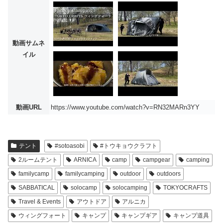
動画サムネ
イル
動画URL
https://www.youtube.com/watch?v=RN32MARn3YY
テント
#sotoasobi
#トウキョウクラフト
2ルームテント
ARNICA
camp
campgear
camping
familycamp
familycamping
outdoor
outdoors
SABBATICAL
solocamp
solocamping
TOKYOCRAFTS
Travel & Events
アウトドア
アルニカ
ウィングフォート
キャンプ
キャンプギア
キャンプ道具