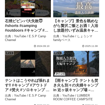
石焼ビビンバ大失敗😇
【キャンプ】景色を眺めな
#shorts #camping
がら贅沢ご飯とお酒！入浴
#outdoors #キャンプ #ア
し放題付いずみ温泉キャン
ウトドア #ソロキャンプ #
プ場。そして大雨も？！
出典：YouTube / E.S.P Camp
出典：YouTube / しょうシマ
ファミキャン #dod #カマ
【ファミキャン】 – しょう
Channel
familyベース
ボコテント
シマfamilyベース
2024.09.10
2025.11.08
#espcampchannel –
テント
テント
E.S.P Camp Channel
テントはこうやれば張れま
【雨キャンプ】テントも焚
す‼️ #キャンプ #アウトド
き火も別々の夫婦キャンプ
ア #焚火 #ソロキャンプ #
in 近ヶ坂キャンプ場 –
ファミキャン #ふもとっぱ
LUMBER ROOM COFFEE
出典：YouTube / E.S.P Camp
出典：YouTube / LUMBER
ら #dod #カマボコテント#
CAMPSITE
Channel
ROOM COFFEE CAMPSITE
ペグ #テント