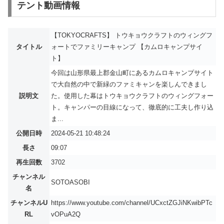
テント動画情報
【TOKYOCRAFTS】 トウキョウクラフトのウィングフ
タイトル
ォートでファミリーキャンプ 【カムロキャンプサイ
ト】
今回は山形県最上郡金山町にあるカムロキャンプサイト
で大自然の中で新緑のファミキャンを楽しんできまし
説明文
た。使用した幕はトウキョウクラフトのウィングフォー
ト。キャンパーの目線になって、徹底的に工夫し作り込
ま...
公開日時
2024-05-21 10:48:24
長さ
09:07
再生回数
3702
チャンネル
SOTOASOBI
名
チャンネルU
https://www.youtube.com/channel/UCxctZGJiNKwibPTc
RL
vOPuA2Q