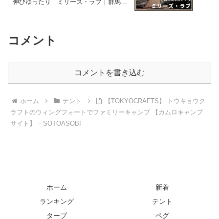
伸びゆったり｜ミリーズ・ラブ｜群馬県
嬬恋村【チワックスとペキシーズー】
chifuachshund&pekishihzu – つーツとる
ぱのお部屋
コメント
コメントを書き込む
ホーム
テント
【TOKYOCRAFTS】 トウキョウク
ラフトのウィングフォートでファミリーキャンプ 【カムロキャンプ
サイト】 – SOTOASOBI
ホーム
新着
ランキング
テント
タープ
ペグ