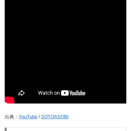
出典：
YouTube
/
SOTOASOBI