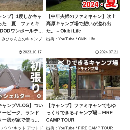
ャンプ】1度しかキャ
【中年夫婦のファミキャン】吹上
った…夏 ファミキ
高原キャンプ場で想いが溢れ出
DODワンポールテン
た。 – Okibi Life
NーBOXでキャン
e / みひゃん△のキャンプ
出典：YouTube / Okibi Life
ゃん△のキャンプ
2023.10.17
2024.07.21
テント
ャンプVLOG】つい
【キャンプ】ファミキャンでもゆ
ノーピーク、ランド
っくりできるキャンプ場 – FIRE
ター我が家で使った
CAMP TOUR
。／アビルキャンプ
e / パパハキット アウトド
出典：YouTube / FIRE CAMP TOUR