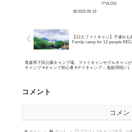
アVLOG
得キャンプギア30選！【キャンプ
リゾート那須／LU
ギア】 – CAMP GEAR HACK
ハキット
2025.08.19
【12人ファミキャン】子連れも
Family camp for 12 people 
青森県下田公園キャンプ場。ファミキャンやグルキャンが多く賑や
キャンプ #キャンプ初心者 #デイキャンプ – 鬼姫理桜(♂)
コメント
コメン
ホーム
テント
アラフィフキャンプ女子。山