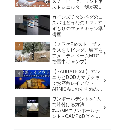
スノーピーク、ランドネ
ストシェルター我が家で
使ったリアルな感想。／
カインズチタンペグのコ
アビルキャンプリゾート
スパはどうなの！？ - す
那須／LUMIX S5IIX - パ
ずもりのファミキャン準
パハキット アウトドア
備室
VLOG
【メラクProストーブプ
ラスをリビング、寝室を
アメニティドームMTC
で雪中キャンプ】
#kinbozucamp
【SABBATICAL】アル
#snowpeak - 坊主キャン
ニカとDODカマザシキ
パー@キンボウズ
でお座敷レイアウト！
ARNICAにおすすめのキ
ャンプギアでファミリー
ワンポールテントを1人
キャンプ - SOTOASOBI
で片付ける方法
#CAMP #ワンポールテ
ント - CAMP&DIY ペグ
と日曜日