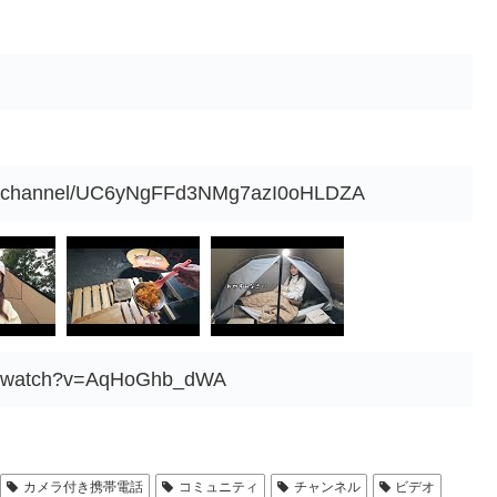
om/channel/UC6yNgFFd3NMg7azI0oHLDZA
om/watch?v=AqHoGhb_dWA
カメラ付き携帯電話
コミュニティ
チャンネル
ビデオ