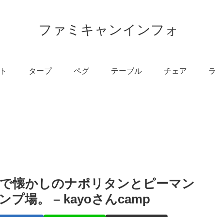
ファミキャンインフォ
ト
タープ
ペグ
テーブル
チェア
ラ
奥で懐かしのナポリタンとピーマン
場。 – kayoさんcamp