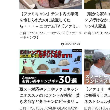
【ファミキャン】テント内の準備
【朝から家キ
を命じられたのに放置してた
ンプ行けなか
ら・・・ – ニコナムTV【ファミリ
ャン4人家族 
ーキャンプ】
トRXを乗せて
出典：YouTube / ニコナムTV【ファミリ
出典：YouTub
ーキャンプ】
プ！ – みひ
2022.12.24
テント
テント
薪スト対応やソロやファミキャン
【ファミリーキ
にオススメのTCテントが格安！焚
に初張り！ス
き火台など冬キャンにピッタリの
ネストシェル
ギアも多数あり！Amazonお買い
リアルな感想
出典：YouTube / CAMP GEAR HACK
出典：YouTub