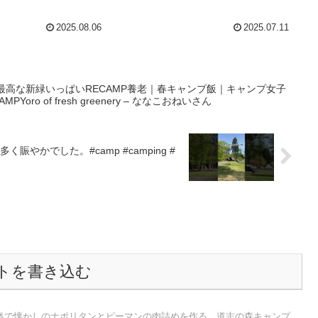
MIX S5IIX – パパ
 アウトドアVLOG
2025.08.06
2025.07.11
最高な新緑いっぱいRECAMP養老｜春キャンプ飯｜キャンプ女子
RECAMPYoro of fresh greenery – ななこおねいさん
かでした。#camp #camping #
トを書き込む
奥で懐かしのナポリタンとピーマンの肉詰めを作る。道志の森キャンプ