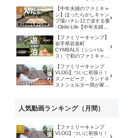
キャンプ場で遊び尽く
【中年夫婦のファミキャ
す！ - ちいさおきゃんぷ
ン】ほったらかしキャン
プ場ハナレ11で涙する妻
- Okibi Life【中年夫婦の
青春エンジョイ】
【ファミリーキャンプ】
岩手県岩泉町
CYMBALS（シンバル
ス）で初のファミキャ
ン。ワンポールテントに
【ファミリーキャンプ
まさかの穴。 -
VLOG】ついに初張り！
KIMIDORI
スノーピーク、ランドネ
ストシェルター我が家で
使ったリアルな感想。／
アビルキャンプリゾート
那須／LUMIX S5IIX - パ
人気動画ランキング（月間）
パハキット アウトドア
VLOG
【ファミリーキャンプ
VLOG】ついに初張り！