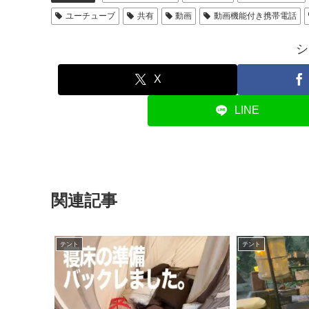
ユーチューブ
共有
動画
動画機能付き携帯電話
シ
X
LINE
関連記事
テント
テント