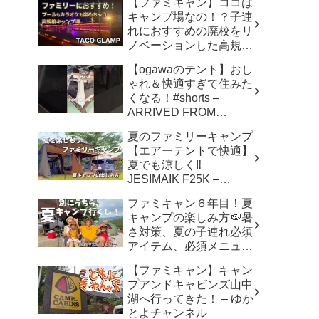
【ファミキャン】ココは
キャンプ場なの！？子連
れにおすすめの廃校をリ
ノベーションした高規格
キャンプ場で遊び尽く
【ogawaのテント】おし
す！ – ちいさおきゃんぷ
ゃれ＆快適すぎて住みた
くなる！#shorts –
ARRIVED FROM
SHOWA
夏のファミリーキャンプ
【エアーテントで快適】
夏でも涼しく‼︎
JESIMAIK F25K –
hana,hachi,camp はなは
ファミキャン６年目！夏
ちキャンプ
キャンプの楽しみ方🍉暑
さ対策、夏の子連れ必須
アイテム、必須メニュー
でバリ美味しい〜、バリ
【ファミキャン】キャン
楽しい〜 – こずちゃんネ
プアンドキャビンズ山中
ル。
湖へ行ってきた！ – ゆか
とよチャンネル