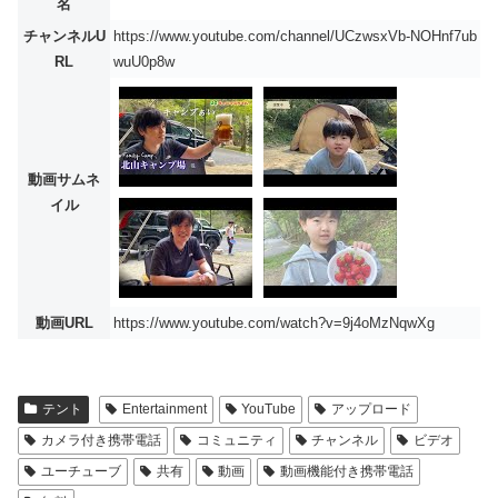
名
チャンネルU
https://www.youtube.com/channel/UCzwsxVb-NOHnf7ub
RL
wuU0p8w
動画サムネ
イル
動画URL
https://www.youtube.com/watch?v=9j4oMzNqwXg
テント
Entertainment
YouTube
アップロード
カメラ付き携帯電話
コミュニティ
チャンネル
ビデオ
ユーチューブ
共有
動画
動画機能付き携帯電話