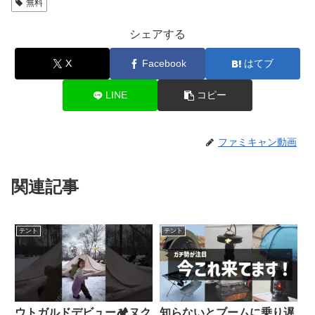
無料
シェアする
X
Facebook
はてブ
LINE
コピー
ファミキャン動画
関連記事
テント
テント
ウトガルドデビュー🏕️ヌク
知らないとブームに乗り遅