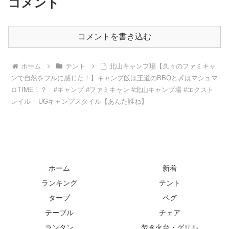
コメント
コメントを書き込む
ホーム
テント
北山キャンプ場【久々のファミキャ
ンで自然をフルに感じた！】キャンプ飯は王道のBBQと〆はマシュマ
ロTIME！？ #キャンプ #ファミキャン #北山キャンプ場 #エクスト
レイル – UGキャンプスタイル【あんた誰ね】
ホーム
新着
ランキング
テント
タープ
ペグ
テーブル
チェア
ランタン
焚き火台・グリル