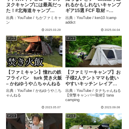
ヌクキャンプには最高だっ
れるかもしれないキャンプ
た！#北海道キャンプ
ギア15選 FCF 取材 –
#camp #子連れキャンプ#
ken10 /camp addict
出典：YouTube / ちかファミキャ
出典：YouTube / ken10 /camp
ファミキャン #ウトガルド
ン
addict
#shorts #アウトドア – ち
2025.03.29
2025.04.04
かファミキャン
テント
テント
【ファミキャン】憧れの鉄
【ファミリーキャンプ】お
フライパン turk 焚き火飯
子様2人テントママも使い
– かねゆうや△ちゃんねる
やすいキッチン レイアウ
ト 限定coleman snow
出典：YouTube / かねゆうや△ち
出典：YouTube / タナちゃんねる
peak #338 – タナちゃんね
ゃんねる
【突撃キャンパー取材】tana
camping
る【突撃キャンパー取材】
tana camping
2023.05.07
2023.09.08
テント
テント