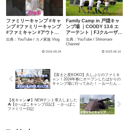
ファミリーキャンプ #キャ
Family Camp in 戸隠キャ
ンプ #ファミリーキャンプ
ンプ場 ｜COODY 13.6 エ
#ファミキャン #アウトド
アーテント｜FJクルーザー
アファミリー
× ルーフテント –
出典：YouTube / カメ家族 Vlog
出典：YouTube / Shiromani
#shortsvideo – カメ家族
Shiromani Channel
Channel
Vlog
2024.09.26
2025.08.10
【富士と星KOKO】久しぶりのファミキ
ャン！2024年春にオープンしたばかりの
キャンプ場に行ってみた！ – おーたんの
vlog
【友キャン🏕️】NEWテント導入しました
⛺️【かっぱこキャンプ日記】 – かっぱこ
ファミリー日記