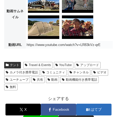
動画サムネ
イル
動画URL
https://www.youtube.com/watch?v=LR83kVz-qrE
テント
Travel & Events
YouTube
アップロード
カメラ付き携帯電話
コミュニティ
チャンネル
ビデオ
ユーチューブ
共有
動画
動画機能付き携帯電話
無料
シェアする
X
Facebook
はてブ