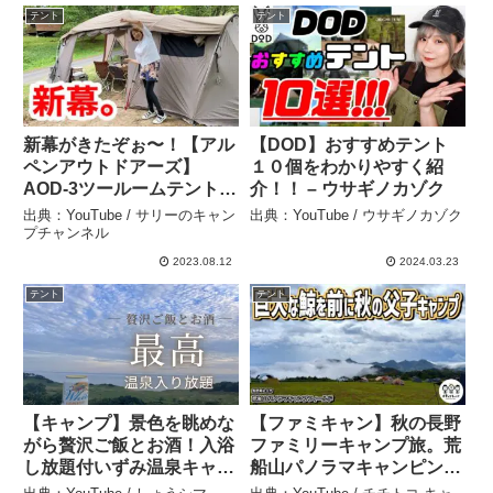
テント
テント
新幕がきたぞぉ〜！【アル
【DOD】おすすめテント
ペンアウトドアーズ】
１０個をわかりやすく紹
AOD-3ツールームテントを
介！！ – ウサギノカゾク
猛暑と強風と雨で使ってみ
出典：YouTube / サリーのキャン
出典：YouTube / ウサギノカゾク
た – サリーのキャンプチャ
プチャンネル
ンネル
2023.08.12
2024.03.23
テント
テント
【キャンプ】景色を眺めな
【ファミキャン】秋の長野
がら贅沢ご飯とお酒！入浴
ファミリーキャンプ旅。荒
し放題付いずみ温泉キャン
船山パノラマキャンピング
プ場。そして大雨も？！
フィールドで秋の味覚を味