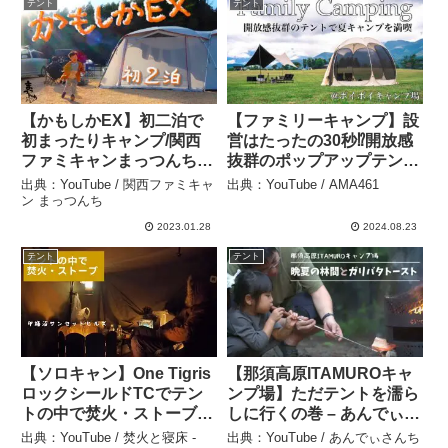
テント
テント
【かもしかEX】初二泊で
【ファミリーキャンプ】設
初まったりキャンプ/関西
営はたったの30秒⁉︎開放感
ファミキャンまっつんち –
抜群のポップアップテント
関西ファミキャン まっつ
で夏キャンプを満喫。 –
出典：YouTube / 関西ファミキャ
出典：YouTube / AMA461
んち
AMA461
ン まっつんち
2023.01.28
2024.08.23
テント
テント
【ソロキャン】One Tigris
【那須高原ITAMUROキャ
ロックシールドTCでテン
ンプ場】ただテントを濡ら
トの中で焚火・ストーブと
しに行くの巻 – あんでぃさ
やりたい放題キャンプ in
んち
出典：YouTube / 焚火と寝床 -
出典：YouTube / あんでぃさんち