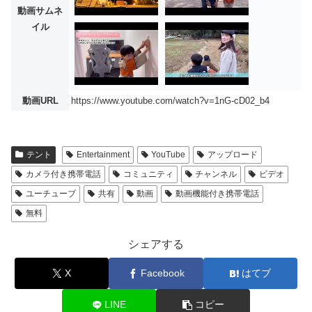
動画サムネ
イル
動画URL
https://www.youtube.com/watch?v=1nG-cD02_b4
テント
Entertainment
YouTube
アップロード
カメラ付き携帯電話
コミュニティ
チャンネル
ビデオ
ユーチューブ
共有
動画
動画機能付き携帯電話
無料
シェアする
X
Facebook
はてブ
LINE
コピー