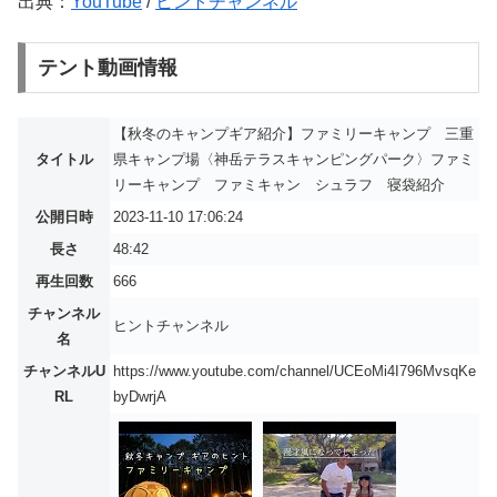
出典：
YouTube
/
ヒントチャンネル
テント動画情報
【秋冬のキャンプギア紹介】ファミリーキャンプ 三重
タイトル
県キャンプ場〈神岳テラスキャンピングパーク〉ファミ
リーキャンプ ファミキャン シュラフ 寝袋紹介
公開日時
2023-11-10 17:06:24
長さ
48:42
再生回数
666
チャンネル
ヒントチャンネル
名
チャンネルU
https://www.youtube.com/channel/UCEoMi4I796MvsqKe
RL
byDwrjA