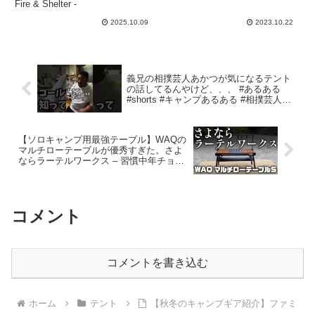
印旛沼サンセットヒルズ –
Fire & Shelter -
焚火と寝床 – Fire &
2025.10.09
2023.10.22
Shelter –
義兄の相撲芸人あかつが気になるテント
の話してるんやけど、、、 #あるある
#shorts #キャンプあるある #相撲芸人あ
かつ #コント #ファミキャン芸人 – こず
ちゃんネル。
【ソロキャンプ用最強テーブル】WAQの
マルチローテーブルが優秀すぎた。さよ
ならラーテルワークス – 習慣中年チョッ
プ【ハイエースと旅とキャンプ】
コメント
コメントを書き込む
ホーム
テント
【秋冬のキャンプギア紹介】ファミ