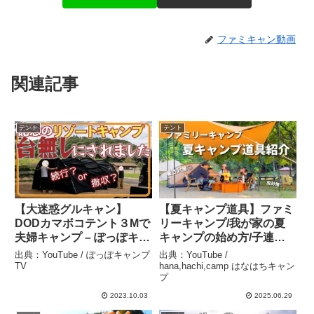
ファミキャン動画
関連記事
テント
テント
【大迷惑グルキャン】
【夏キャンプ道具】ファミ
DODカマボコテント３Mで
リーキャンプ/我が家の夏
夫婦キャンプ – ぽっぽキャ
キャンプの始め方/子連れ
ンプTV
キャンプ –
出典：YouTube / ぽっぽキャンプ
出典：YouTube /
hana,hachi,camp はなは
TV
hana,hachi,camp はなはちキャン
プ
ちキャンプ
2023.10.03
2025.06.29