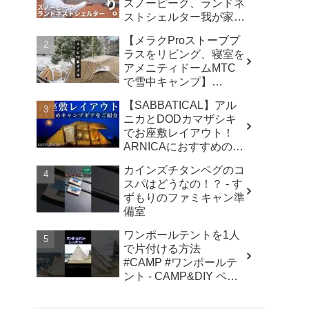
スノーピーク、ランドネ
ストシェルター我が家で
使ったリアルな感想。／
【メラクProストーブプ
アビルキャンプリゾート
ラスをリビング、寝室を
那須／LUMIX S5IIX - パ
アメニティドームMTC
パハキット アウトドア
で雪中キャンプ】
VLOG
#kinbozucamp
【SABBATICAL】アル
#snowpeak - 坊主キャン
ニカとDODカマザシキ
パー@キンボウズ
でお座敷レイアウト！
ARNICAにおすすめのキ
ャンプギアでファミリー
カインズチタンペグのコ
キャンプ - SOTOASOBI
スパはどうなの！？ - す
ずもりのファミキャン準
備室
ワンポールテントを1人
で片付ける方法
#CAMP #ワンポールテ
ント - CAMP&DIY ペグ
と日曜日