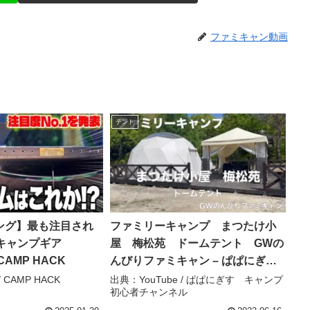
ファミキャン動画
テント
ング】最も注目され
ファミリーキャンプ まつたけ小
キャンプギア
屋 梅松苑 ドームテント GWの
 CAMP HACK
んびりファミキャン – ぱぱにぎ
す キャンプ初心者チャンネル
 CAMP HACK
出典：YouTube / ぱぱにぎす キャンプ
初心者チャンネル