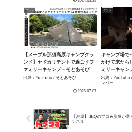
2024.03.29
テント
テント
【メープル那須高原キャンプグラ
キャンプ場で
ンド】ヤドカリテントで過ごすフ
かけて来たらし
ァミリーキャンプ – そとあそび
ミリーキャン
テント#ファ
出典：YouTube / そとあそび
出典：YouTub
ンパー
ミリーキャンパ
リーキャンパ
2023.07.07
【炭屋】BBQのプロ🔥炭屋が選ぶBBQコン
ンネル