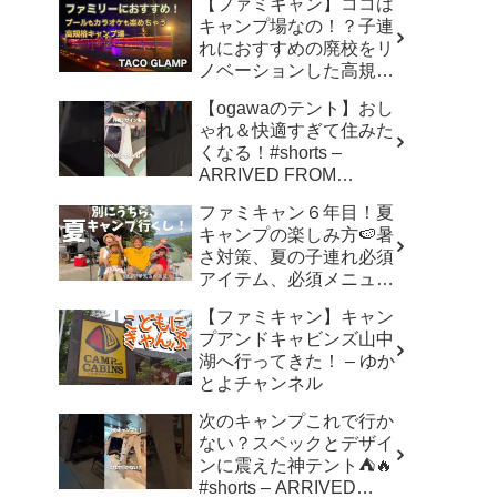
【ファミキャン】ココは
キャンプ場なの！？子連
れにおすすめの廃校をリ
ノベーションした高規格
キャンプ場で遊び尽く
【ogawaのテント】おし
す！ – ちいさおきゃんぷ
ゃれ＆快適すぎて住みた
くなる！#shorts –
ARRIVED FROM
SHOWA
ファミキャン６年目！夏
キャンプの楽しみ方🍉暑
さ対策、夏の子連れ必須
アイテム、必須メニュー
でバリ美味しい〜、バリ
【ファミキャン】キャン
楽しい〜 – こずちゃんネ
プアンドキャビンズ山中
ル。
湖へ行ってきた！ – ゆか
とよチャンネル
次のキャンプこれで行か
ない？スペックとデザイ
ンに震えた神テント⛺️🔥
#shorts – ARRIVED