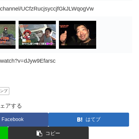
m/channel/UCfzRucjsyccjfGkJLWqogVw
m/watch?v=dJyw9Efarsc
ンプ
ェアする
Facebook
はてブ
コピー