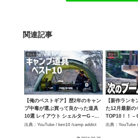
関連記事
テント
テント
【俺のベストギア】歴2年のキャン
【新作ランキ
プ中毒が選ぶ買って良かった道具
た12月最新の
10選 レイアウト シェルターG –
TOP10！！ –
ken10 /camp addict
出典：YouTube / ken10 /camp addict
出典：YouTube /