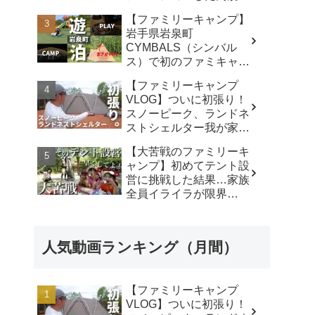
キャンプ場で遊び尽く
【ファミリーキャンプ】
す！ - ちいさおきゃんぷ
岩手県岩泉町
CYMBALS（シンバル
ス）で初のファミキャ
ン。ワンポールテントに
【ファミリーキャンプ
まさかの穴。 -
VLOG】ついに初張り！
KIMIDORI
スノーピーク、ランドネ
ストシェルター我が家で
使ったリアルな感想。／
【大苦戦のファミリーキ
アビルキャンプリゾート
ャンプ】初めてテント設
那須／LUMIX S5IIX - パ
営に挑戦した結果…家族
パハキット アウトドア
全員イライラが限界
VLOG
に…‼︎ - ひろぴーファミ
リー〜楽しく育児〜
人気動画ランキング（月間）
【ファミリーキャンプ
VLOG】ついに初張り！