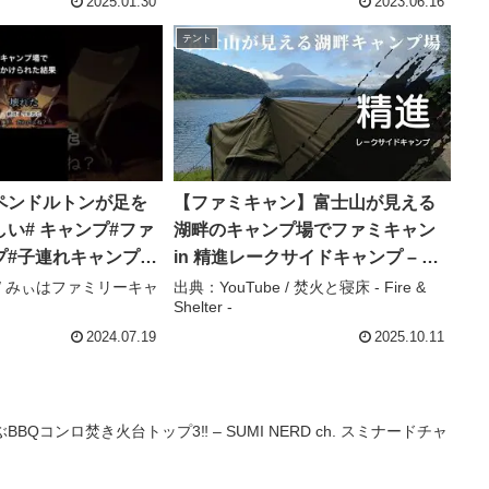
2025.01.30
2023.06.16
テント
ペンドルトンが足を
【ファミキャン】富士山が見える
い# キャンプ#ファ
湖畔のキャンプ場でファミキャン
プ#子連れキャンプ＃
in 精進レークサイドキャンプ – 焚
ミキャン#みぃはファ
火と寝床 – Fire & Shelter –
e / みぃはファミリーキャ
出典：YouTube / 焚火と寝床 - Fire &
Shelter -
ー – みぃはファミ
ー
2024.07.19
2025.10.11
ロ焚き火台トップ3‼️ – SUMI NERD ch. スミナードチャ