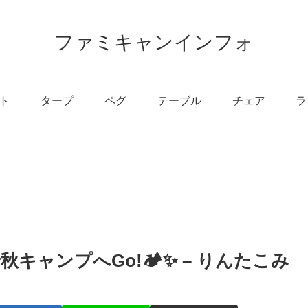
ファミキャンインフォ
ト
タープ
ペグ
テーブル
チェア
ラ
ャンプへGo!🏕️✨ – りんたこみ