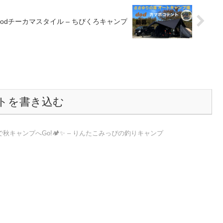
odチーカマスタイル – ちびくろキャンプ
トを書き込む
キャンプへGo!🏕️✨ – りんたこみっぴの釣りキャンプ