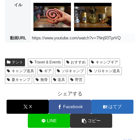
イル
動画URL
https://www.youtube.com/watch?v=7Nnj93TprVQ
テント
Travel & Events
おすすめ
キャンプギア
キャンプ道具
ギア
ソロキャンプ
ソロキャン道具
夏キャンプ
無骨
道具
野営
シェアする
X
Facebook
はてブ
LINE
コピー