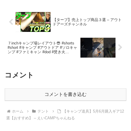
【タープ】売上トップ商品３選 – アウト
ドアーズチャンネル
７inchキャンプ場レイアウト😎 #shorts
#short #キャンプ #アウトドア #ソロキャ
ンプ #ファミキャン #dod #焚き火
#youtube #espcampchannel – E.S.P
Camp Channel
コメント
コメントを書き込む
ホーム
テント
【キャンプ道具】5月6月購入ギア12
選【おすすめ】 – えいCAMPちゃんねる