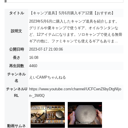
タイトル
【キャンプ道具】5月6月購入ギア12選【おすすめ】
2023年5月6月に購入したキャンプ道具を紹介します。
グリドルや夏キャンプで使うギア、オイルランタンな
説明文
ど、12アイテムになります。ソロキャンプで使える無骨
ギアの他に、ファミキャンでも使えるギアもありま...
公開日時
2023-07-17 21:00:06
長さ
16:08
再生回数
4460
チャンネル
えいCAMPちゃんねる
名
チャンネルU
https://www.youtube.com/channel/UCFCwnZ6byDtgNIjo
RL
n-_3W0Q
動画サムネ