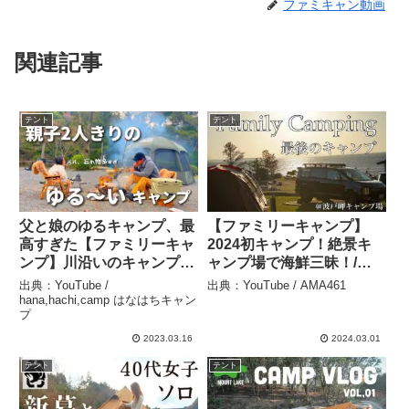
ファミキャン動画
関連記事
テント
テント
父と娘のゆるキャンプ、最
【ファミリーキャンプ】
高すぎた【ファミリーキャ
2024初キャンプ！絶景キ
ンプ】川沿いのキャンプ
ャンプ場で海鮮三昧！/波
場/5歳/캠핑/EcoFlow
戸岬キャンプ場/ファミリ
出典：YouTube /
出典：YouTube / AMA461
RIVER2 Max/ビバドームシ
ーキャンプ/スノーピーク
hana,hachi,camp はなはちキャン
プ
ェルター –
ランドロック/九州キャン
hana,hachi,camp はなは
プ – AMA461
2023.03.16
2024.03.01
ちキャンプ
テント
テント