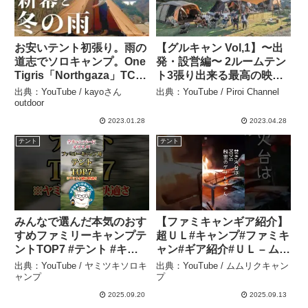
お安いテント初張り。雨の
【グルキャン Vol,1】〜出
道志でソロキャンプ。One
発・設営編〜 2ルームテン
Tigris「Northgaza」TCワ
ト3張り出来る最高の映え
ンポール。新戸キャンプ
サイト！ – Piroi Channel
出典：YouTube / kayoさん
出典：YouTube / Piroi Channel
場。 – kayoさんoutdoor
outdoor
2023.01.28
2023.04.28
テント
テント
みんなで選んだ本気のおす
【ファミキャンギア紹介】
すめファミリーキャンプテ
超ＵＬ#キャンプ#ファミキ
ントTOP7 #テント #キャ
ャン#ギア紹介#ＵＬ – ムム
ンプギア #おすすめ #保存
リクキャンプ
出典：YouTube / ヤミツキソロキ
出典：YouTube / ムムリクキャン
– ヤミツキソロキャンプ
ャンプ
プ
2025.09.20
2025.09.13