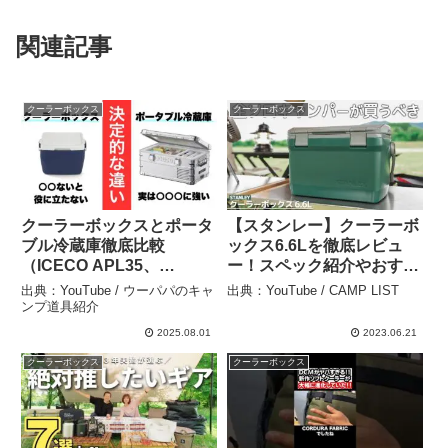
関連記事
クーラーボックス
クーラーボックス
クーラーボックスとポータ
【スタンレー】クーラーボ
ブル冷蔵庫徹底比較
ックス6.6Lを徹底レビュ
（ICECO APL35、
ー！スペック紹介やおすす
APL20） – ウーパパのキ
めポイント、保冷剤の入れ
出典：YouTube / ウーパパのキャ
出典：YouTube / CAMP LIST
ャンプ道具紹介
方などキャンプ用クーラー
ンプ道具紹介
を徹底解説【キャンプ
2025.08.01
2023.06.21
STANLEY クーラーボッ
クーラーボックス
クーラーボックス
クス 6.6L】 – CAMP
LIST