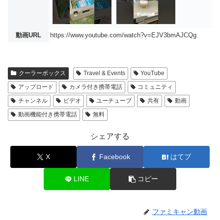
動画URL
https://www.youtube.com/watch?v=EJV3bmAJCQg
クーラーボックス
Travel & Events
YouTube
アップロード
カメラ付き携帯電話
コミュニティ
チャンネル
ビデオ
ユーチューブ
共有
動画
動画機能付き携帯電話
無料
シェアする
X
Facebook
はてブ
LINE
コピー
ファミキャン動画