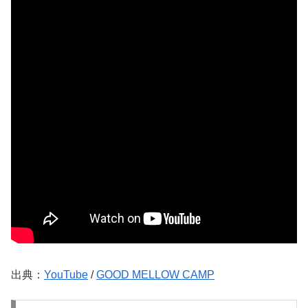
出典：
YouTube
/
GOOD MELLOW CAMP