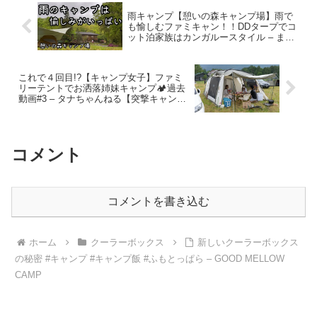
雨キャンプ【憩いの森キャンプ場】雨で
も愉しむファミキャン！！DDタープでコ
ット泊家族はカンガルースタイル – まっ
ちちゃんねる
これで４回目!?【キャンプ女子】ファミ
リーテントでお洒落姉妹キャンプ🏕️過去
動画#3 – タナちゃんねる【突撃キャンパ
ー取材】
コメント
コメントを書き込む
ホーム
クーラーボックス
新しいクーラーボックス
の秘密 #キャンプ #キャンプ飯 #ふもとっぱら – GOOD MELLOW
CAMP