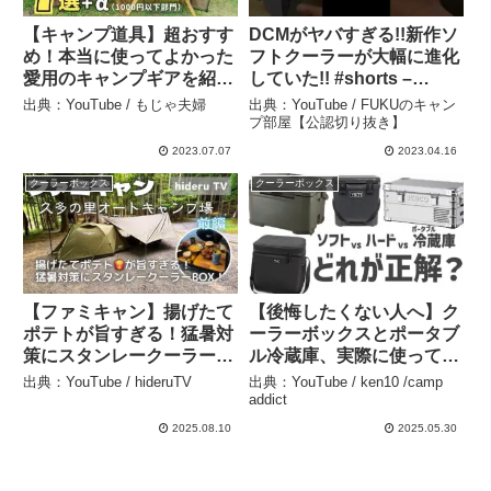
【キャンプ道具】超おすす
DCMがヤバすぎる!!新作ソ
め！本当に使ってよかった
フトクーラーが大幅に進化
愛用のキャンプギアを紹介
していた!! #shorts –
します！ – もじゃ夫婦
FUKUのキャンプ部屋【公
出典：YouTube / もじゃ夫婦
出典：YouTube / FUKUのキャン
認切り抜き】
プ部屋【公認切り抜き】
2023.07.07
2023.04.16
クーラーボックス
クーラーボックス
【ファミキャン】揚げたて
【後悔したくない人へ】ク
ポテトが旨すぎる！猛暑対
ーラーボックスとポータブ
策にスタンレークーラー
ル冷蔵庫、実際に使ってる
BOX！ 京都府『久多の里
人に聞いてきた。 – ken10
出典：YouTube / hideruTV
出典：YouTube / ken10 /camp
オートキャンプ場』（前
/camp addict
addict
編） – hideruTV
2025.08.10
2025.05.30