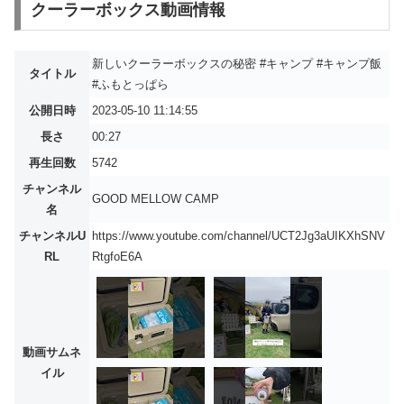
クーラーボックス動画情報
新しいクーラーボックスの秘密 #キャンプ #キャンプ飯
タイトル
#ふもとっぱら
公開日時
2023-05-10 11:14:55
長さ
00:27
再生回数
5742
チャンネル
GOOD MELLOW CAMP
名
チャンネルU
https://www.youtube.com/channel/UCT2Jg3aUIKXhSNV
RL
RtgfoE6A
動画サムネ
イル