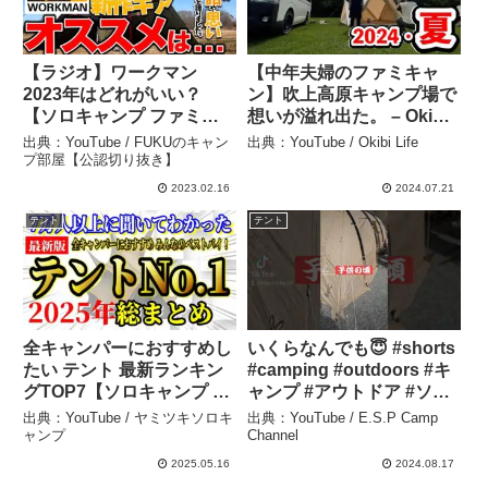
【ラジオ】ワークマン
【中年夫婦のファミキャ
2023年はどれがいい？
ン】吹上高原キャンプ場で
【ソロキャンプ ファミリ
想いが溢れ出た。 – Okibi
ーキャンプ】 – FUKUのキ
Life
出典：YouTube / FUKUのキャン
出典：YouTube / Okibi Life
ャンプ部屋【公認切り抜
プ部屋【公認切り抜き】
き】
2023.02.16
2024.07.21
テント
テント
全キャンパーにおすすめし
いくらなんでも😇 #shorts
たい テント 最新ランキン
#camping #outdoors #キ
グTOP7【ソロキャンプ フ
ャンプ #アウトドア #ソロ
ァミリーキャンプ キャン
キャンプ #ファミキャン
出典：YouTube / ヤミツキソロキ
出典：YouTube / E.S.P Camp
プ道具】 – ヤミツキソロキ
#dod #カマボコテント
ャンプ
Channel
ャンプ
#espcampchannel –
2025.05.16
2024.08.17
E.S.P Camp Channel