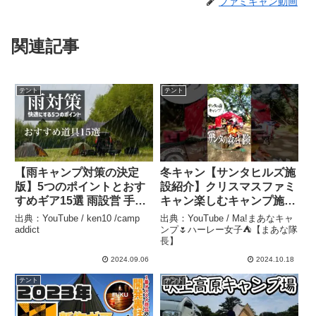
ファミキャン動画
関連記事
テント
テント
【雨キャンプ対策の決定
冬キャン【サンタヒルズ施
版】5つのポイントとおす
設紹介】クリスマスファミ
すめギア15選 雨設営 手順
キャン楽しむキャンプ施設
準備など – ken10 /camp
紹介⛺️高規格穴場キャンプ
出典：YouTube / ken10 /camp
出典：YouTube / Ma!まあなキャ
addict
場┊︎ #camp #camping #キ
addict
ンプ🌷ハーレー女子⛺️【まあな隊
長】
ャンプ #キャンプ飯 #キャ
ンプ女子 #キャブヘイ –
2024.09.06
2024.10.18
Ma!まあなキャンプ🌷ハー
テント
テント
レー女子⛺️【まあな隊長】