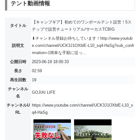
テント動画情報
【キャンプギア】初めてのワンポールテント設営！5ス
タイトル
テップで設営チュートリアル/サーカスTCBIG
⬇︎チャンネル登録お待ちしています！http://www.youtub
説明文
e.com/channel/UCK3J1OXblE-L10_sq4-HaSg?sub_confi
rmation=1簡単な手順に従っ...
公開日時
2023-06-19 18:00:33
長さ
02:59
再生回数
19
チャンネル
GOJIAI LIFE
名
チャンネルU
https://www.youtube.com/channel/UCK3J1OXblE-L10_s
RL
q4-HaSg