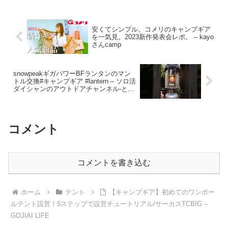
安くてシンプル。コメリのキャンプギア
を一気見。2023新作発表会レポ。 – kayo
さんcamp
snowpeakギガパワーBFランタンのマン
トル交換#キャンプギア #lantern – ソロ活
ダイシャンのアウトドアチャンネル-とき
どきファミキャン
コメント
コメントを書き込む
ホーム
テント
【キャンプギア】初めてのワンポー
ルテント設営！5ステップで設営チュートリアル/サーカスTCBIG –
GOJIAI LIFE