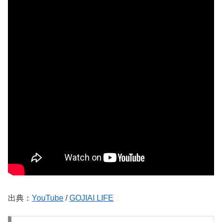
出典：
YouTube
/
GOJIAI LIFE