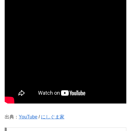
出典：
YouTube
/
にしぐま家