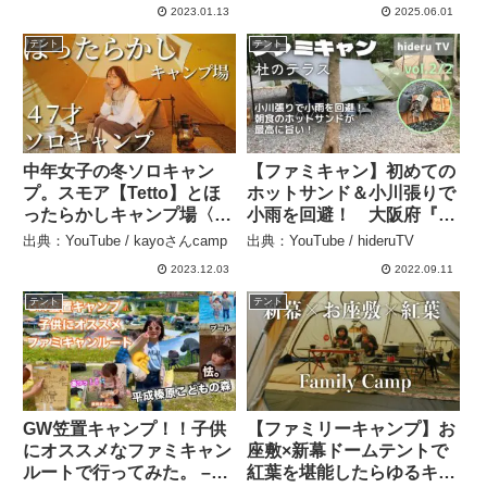
ャンプ動画】
2023.01.13
2025.06.01
テント
テント
中年女子の冬ソロキャン
【ファミキャン】初めての
プ。スモア【Tetto】とほ
ホットサンド＆小川張りで
ったらかしキャンプ場〈女
小雨を回避！ 大阪府『杜
ひとり旅〉 – kayoさん
のテラス（３番サイト）』
出典：YouTube / kayoさんcamp
出典：YouTube / hideruTV
camp
vol.2/2 – hideruTV
2023.12.03
2022.09.11
テント
テント
GW笠置キャンプ！！子供
【ファミリーキャンプ】お
にオススメなファミキャン
座敷×新幕ドームテントで
ルートで行ってみた。 –
紅葉を堪能したらゆるキャ