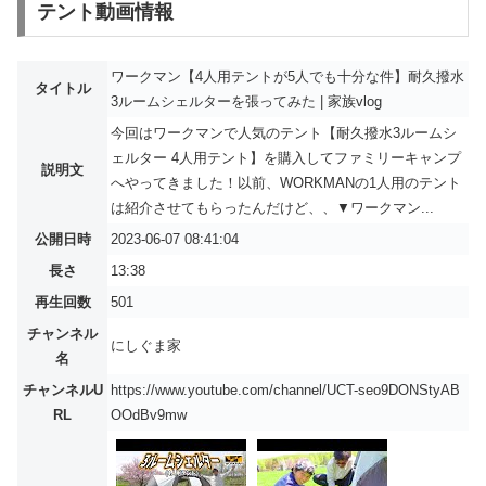
テント動画情報
ワークマン【4人用テントが5人でも十分な件】耐久撥水
タイトル
3ルームシェルターを張ってみた | 家族vlog
今回はワークマンで人気のテント【耐久撥水3ルームシ
ェルター 4人用テント】を購入してファミリーキャンプ
説明文
へやってきました！以前、WORKMANの1人用のテント
は紹介させてもらったんだけど、、▼ワークマン...
公開日時
2023-06-07 08:41:04
長さ
13:38
再生回数
501
チャンネル
にしぐま家
名
チャンネルU
https://www.youtube.com/channel/UCT-seo9DONStyAB
RL
OOdBv9mw