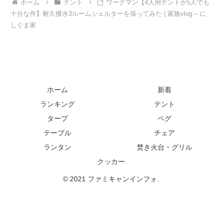
ホーム
テント
ワークマン【4人用テントが5人でも
十分な件】耐久撥水3ルームシェルターを張ってみた | 家族vlog – に
しぐま家
ホーム
新着
ランキング
テント
タープ
ペグ
テーブル
チェア
ランタン
焚き火台・グリル
クッカー
© 2021 ファミキャンインフォ.