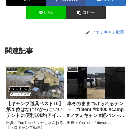
LINE
コピー
ファミキャン動画
関連記事
テント
テント
【キャンプ道具ベスト10】
車そのままつけられるテン
第１位はなに!?かっこいい
ト #tiitent #tb400 #camp
テントに便利100均アイテ
#ファミキャン #軽バン –
ム登場🏕冬キャンプ🔥後編
dayamaa
出典：YouTube / タナちゃんねる
出典：YouTube / dayamaa
– タナちゃんねる【ソロキ
【ソロキャンプ動画】