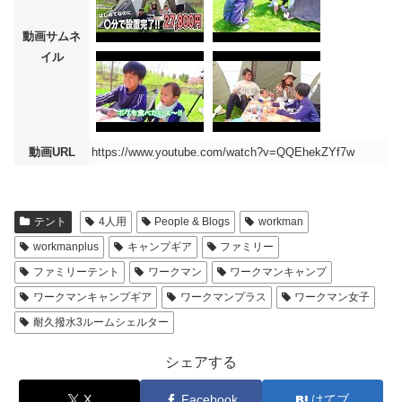
動画サムネ
イル
動画URL
https://www.youtube.com/watch?v=QQEhekZYf7w
テント
4人用
People & Blogs
workman
workmanplus
キャンプギア
ファミリー
ファミリーテント
ワークマン
ワークマンキャンプ
ワークマンキャンプギア
ワークマンプラス
ワークマン女子
耐久撥水3ルームシェルター
シェアする
X
Facebook
はてブ