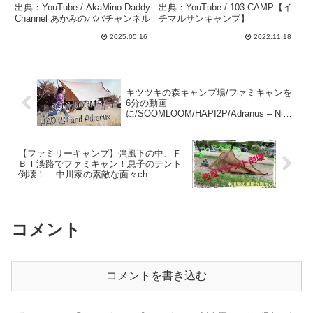
AkaMino Daddy Channel
ンすぎた… – 103
出典：YouTube / AkaMino Daddy
出典：YouTube / 103 CAMP【イ
あかみのパパチャンネル
CAMP【イチマルサンキャ
Channel あかみのパパチャンネル
チマルサンキャンプ】
ンプ】
2025.05.16
2022.11.18
キツツキの森キャンプ場/ファミキャンを
6分の動画
に/SOOMLOOM/HAPI2P/Adranus – Nico
Enjoy Project〜父と娘のキャンプ日記〜
【ファミリーキャンプ】強風下の中、Ｆ
ＢＩ淡路でファミキャン！息子のテント
倒壊！ – 中川家の素敵な面々ch
コメント
コメントを書き込む