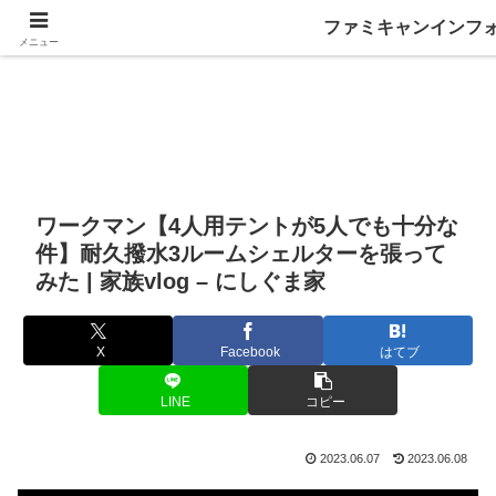
ファミキャンインフ
メニュー
ワークマン【4人用テントが5人でも十分な
件】耐久撥水3ルームシェルターを張って
みた | 家族vlog – にしぐま家
X
Facebook
はてブ
LINE
コピー
2023.06.07
2023.06.08