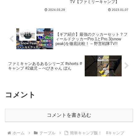
らキャン
プ】
TV【ファミリーキャンプ】
2024.03.29
2023.01.07
【ギア紹介】最強のクッカーセット？フ
ィールドクッカーPro.1とPro.3(snow
peak)を徹底比較！ – 野営戦隊TV!!
ファミキャンあるあるシリーズ #shorts #
キャンプ #2歳児 – べびきゃん ぼん
コメント
コメントを書き込む
ホーム
テーブル
簡単キャンプ飯！ #キャンプ