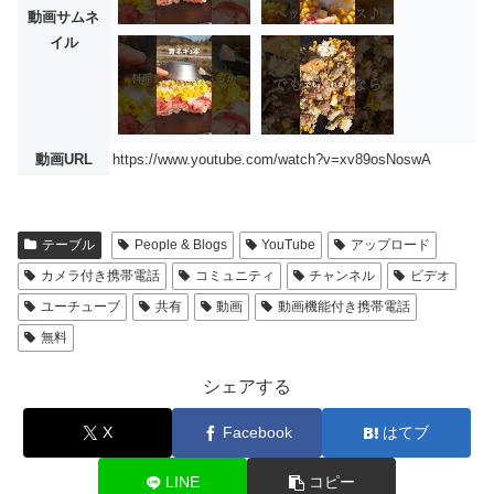
動画サムネ
イル
動画URL
https://www.youtube.com/watch?v=xv89osNoswA
テーブル
People & Blogs
YouTube
アップロード
カメラ付き携帯電話
コミュニティ
チャンネル
ビデオ
ユーチューブ
共有
動画
動画機能付き携帯電話
無料
シェアする
X
Facebook
はてブ
LINE
コピー