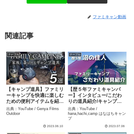
ファミキャン動画
関連記事
テーブル
テーブル
【キャンプ道具】ファミリ
【歴５年ファミキャンパ
ーキャンプを快適に楽しむ
ー】インタビュー/こだわ
ための便利アイテムを紹介
りの道具紹介/キャンプ道
｜シェルターG｜ベスティ
具沼/キャンプ道具【ファ
出典：YouTube / Genya Films
出典：YouTube /
ブル – Genya Films
ミリーキャンプ】 –
Outdoor
hana,hachi,camp はなはちキャン
プ
Outdoor
hana,hachi,camp はなは
ちキャンプ
2023.06.10
2023.07.06