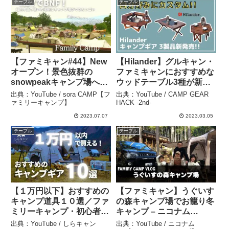
テーブル
テーブル
【ファミキャン#44】New
【Hilander】グルキャン・
オープン！景色抜群の
ファミキャンにおすすめな
snowpeakキャンプ場へ行
ウッドテーブル3種が新発
ってきました！/スノーピ
売！【新作キャンプギア】
出典：YouTube / sora CAMP【フ
出典：YouTube / CAMP GEAR
ーク油山福岡/九州キャン
– CAMP GEAR HACK
ァミリーキャンプ】
HACK -2nd-
プ/ファミリーキャンプ –
-2nd-
2023.07.07
2023.03.05
sora CAMP【ファミリー
テーブル
テーブル
キャンプ】
【１万円以下】おすすめの
【ファミキャン】うぐいす
キャンプ道具１０選／ファ
の森キャンプ場でお籠り冬
ミリーキャンプ・初心者キ
キャンプ – ニコナム
ャンパーにもおすすめ – し
TV【ファミリーキャン
出典：YouTube / しらキャン
出典：YouTube / ニコナム