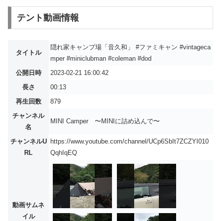
テント動画情報
隠れ家キャンプ場「音久和」 #ファミキャン #vintageca
タイトル
mper #miniclubman #coleman #dod
公開日時
2023-02-21 16:00:42
長さ
00:13
再生回数
879
チャンネル
MINI Camper 〜MINIに詰め込んで〜
名
チャンネルU
https://www.youtube.com/channel/UCp6SbIt7ZCZYI010
RL
QqhIqEQ
動画サムネ
イル