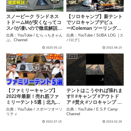
スノーピーク ランドネス
【ソロキャンプ】新テント
トドームMが安くなってコ
でソロキャンプデビュ
スパが凄いので徹底解説し
ー/Coleman ツーリングド
ます！ snowpeak ランド
ームst+/杜のテラス –
出典：YouTube / むらっちきゃん
出典：YouTube / SUBA LOG［ス
ネスト ランドネストシェ
SUBA LOG［スバログ］
ぷ。Channel
バログ］
ルター キャンプ ファミリ
2025.05.13
2022.09.15
ーキャンプ キャンプ初心
テント
テント
者 キャンプギア – むらっ
ちきゃんぷ。Channel
【ファミリーキャンプ】
テントはこうやれば張れま
2022年最新！売れ筋ファ
す‼️ #キャンプ #アウトド
ミリーテント5選｜北九州
ア #焚火 #ソロキャンプ #
初上陸！アウトレットイベ
ファミキャン #ふもとっぱ
出典：YouTube / スポーツオーソ
出典：YouTube / E.S.P Camp
ントinアウトドアステージ
ら #dod #カマボコテント#
リティ
Channel
若松店【セール】 – スポー
ペグ #テント
2022.07.15
2023.02.26
ツオーソリティ
#espcampchannel –