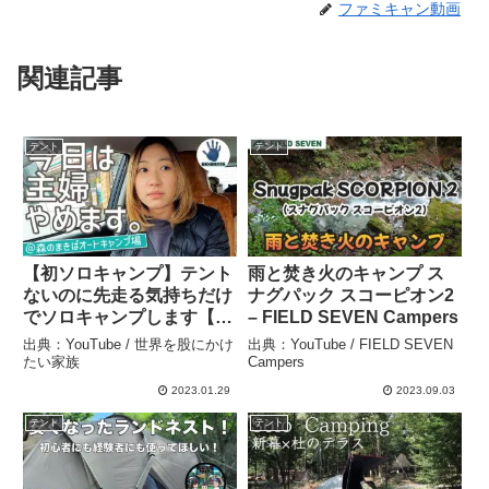
ファミキャン動画
関連記事
テント
テント
【初ソロキャンプ】テント
雨と焚き火のキャンプ ス
ないのに先走る気持ちだけ
ナグパック スコーピオン2
でソロキャンプします【森
– FIELD SEVEN Campers
のまきばオートキャンプ
出典：YouTube / 世界を股にかけ
出典：YouTube / FIELD SEVEN
場】 – 世界を股にかけたい
たい家族
Campers
家族
2023.01.29
2023.09.03
テント
テント