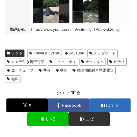
動画URL
https://www.youtube.com/watch?v=tPcbKwk2onQ
テント
Travel & Events
YouTube
アップロード
カメラ付き携帯電話
コミュニティ
チャンネル
ビデオ
ユーチューブ
共有
動画
動画機能付き携帯電話
無料
シェアする
X
Facebook
はてブ
LINE
コピー