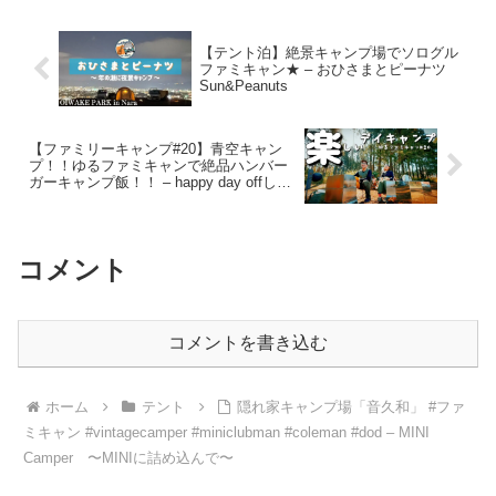
E.S.P Camp Channel
【テント泊】絶景キャンプ場でソログル
ファミキャン★ – おひさまとピーナツ
Sun&Peanuts
【ファミリーキャンプ#20】青空キャン
プ！！ゆるファミキャンで絶品ハンバー
ガーキャンプ飯！！ – happy day offしあ
わせな休日
コメント
コメントを書き込む
ホーム
テント
隠れ家キャンプ場「音久和」 #ファ
ミキャン #vintagecamper #miniclubman #coleman #dod – MINI
Camper 〜MINIに詰め込んで〜