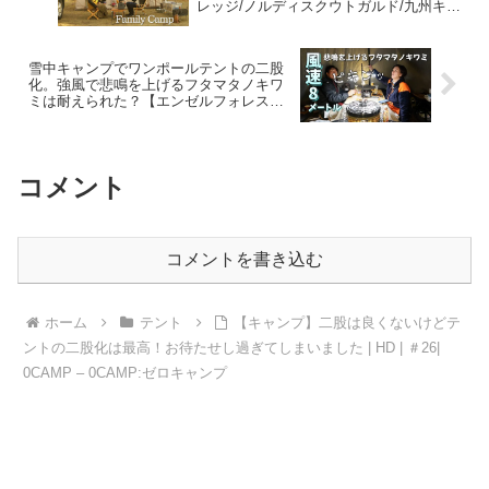
レッジ/ノルディスクウトガルド/九州キャ
ンプ/ファミリーキャンプ – sora
CAMP【ファミリーキャンプ】
雪中キャンプでワンポールテントの二股
化。強風で悲鳴を上げるフタマタノキワ
ミは耐えられた？【エンゼルフォレスト
那須白河】【キャンプこたつ】 – ちゃん
ねるいのば ＠キャンプ
コメント
コメントを書き込む
ホーム
テント
【キャンプ】二股は良くないけどテ
ントの二股化は最高！お待たせし過ぎてしまいました | HD | ＃26|
0CAMP – 0CAMP:ゼロキャンプ