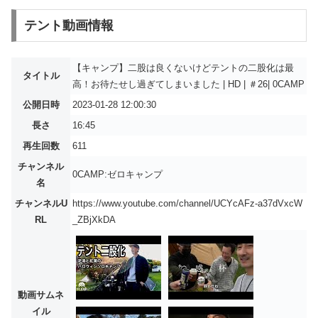
テント動画情報
【キャンプ】二股は良くないけどテントの二股化は最
タイトル
高！お待たせし過ぎてしまいました | HD | ＃26| 0CAMP
公開日時
2023-01-28 12:00:30
長さ
16:45
再生回数
611
チャンネル
0CAMP:ゼロキャンプ
名
チャンネルU
https://www.youtube.com/channel/UCYcAFz-a37dVxcW
RL
_ZBjXkDA
動画サムネ
イル