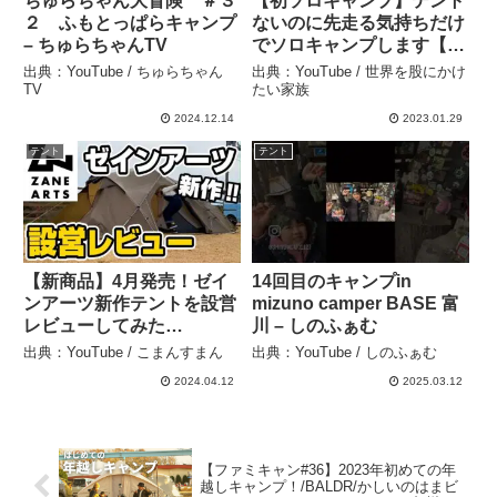
ちゅらちゃん大冒険 ＃３
【初ソロキャンプ】テント
２ ふもとっぱらキャンプ
ないのに先走る気持ちだけ
– ちゅらちゃんTV
でソロキャンプします【森
のまきばオートキャンプ
出典：YouTube / ちゅらちゃん
出典：YouTube / 世界を股にかけ
場】 – 世界を股にかけたい
TV
たい家族
家族
2024.12.14
2023.01.29
テント
テント
【新商品】4月発売！ゼイ
14回目のキャンプin
ンアーツ新作テントを設営
mizuno camper BASE 富
レビューしてみた
川 – しのふぁむ
【KUKU2】 – こまんすま
出典：YouTube / こまんすまん
出典：YouTube / しのふぁむ
ん
2024.04.12
2025.03.12
【ファミキャン#36】2023年初めての年
越しキャンプ！/BALDR/かしいのはまビ