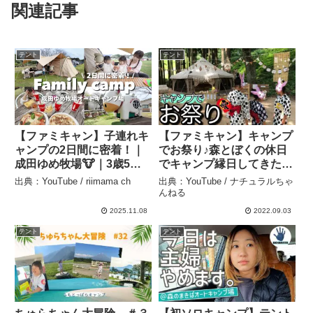
関連記事
テント
テント
【ファミキャン】子連れキ
【ファミキャン】キャンプ
ャンプの2日間に密着！｜
でお祭り♪森とぼくの休日
成田ゆめ牧場🐮｜3歳5歳
でキャンプ縁日してきたよ
とのリアルな過ごし方🏕️ –
☆高原なのでちょっと？は
出典：YouTube / riimama ch
出典：YouTube / ナチュラルちゃ
riimama ch
涼しい夏キャンでしたwフ
んねる
ァミリーキャンプ△ – ナチ
2025.11.08
2022.09.03
ュラルちゃんねる
テント
テント