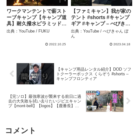
ワークマンテントで薪スト
【ファミキャン】我が家の
ーブキャンプ【キャンプ道
テント #shorts #キャンプ
具】耐久撥水ピラミッドシ
ギア #キャンプ – べびきゃ
ェルター – FUKU
ん ぼん
出典：YouTube / FUKU
出典：YouTube / べびきゃん ぼ
ん
2022.10.25
2023.04.18
【キャンプ用品レンタル紹介】DOD ソフ
トクーラーボックス くらぞう #shorts –
キャンプフロンティア
【完ソロ】最強寒波が襲来する前日に過
去の大失敗を拭い去りたいジビエキャン
プ【mont-bell】【logos】【鹿番長】
【PTAテント】【大佐山オートキャンプ
場】 – 横山三等兵
コメント