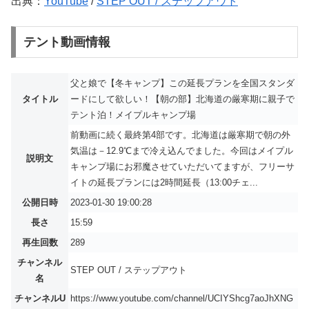
出典：
YouTube
/
STEP OUT / ステップアウト
テント動画情報
父と娘で【冬キャンプ】この延長プランを全国スタンダ
タイトル
ードにして欲しい！【朝の部】北海道の厳寒期に親子で
テント泊！メイプルキャンプ場
前動画に続く最終第4部です。北海道は厳寒期で朝の外
気温は－12.9℃まで冷え込んでました。今回はメイプル
説明文
キャンプ場にお邪魔させていただいてますが、フリーサ
イトの延長プランには2時間延長（13:00チェ...
公開日時
2023-01-30 19:00:28
長さ
15:59
再生回数
289
チャンネル
STEP OUT / ステップアウト
名
チャンネルU
https://www.youtube.com/channel/UCIYShcg7aoJhXNG