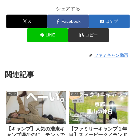
シェアする
X
Facebook
はてブ
LINE
コピー
ファミキャン動画
関連記事
テント
テント
【キャンプ】人気の浩庵キ
【ファミリーキャンプ１年
ャンプ場なのに、テントで
目】スノーピーク／ランド