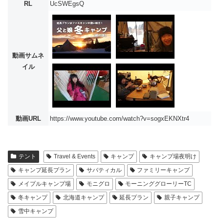
RL
UcSWEgsQ
動画サムネ
イル
動画URL
https://www.youtube.com/watch?v=sogxEKNXtr4
テント
Travel & Events
キャンプ
キャンプ場夜明け
キャンプ延長プラン
サバティカル
ファミリーキャンプ
メイプルキャンプ場
モニグロ
モーニンググローリーTC
冬キャンプ
北海道キャンプ
延長プラン
親子キャンプ
雪中キャンプ