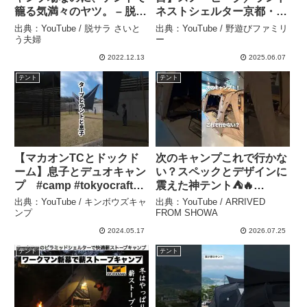
籠る気満々のヤツ。 – 脱サ
ネストシェルター京都・里
ラ さいとう夫婦
山の休日はファミリー向
出典：YouTube / 脱サラ さいと
出典：YouTube / 野遊びファミリ
け！？ – 野遊びファミリー
う夫婦
ー
2022.12.13
2025.06.07
テント
テント
【マカオンTCとドックド
次のキャンプこれで行かな
ーム】息子とデュオキャン
い？スペックとデザインに
プ #camp #tokyocrafts –
震えた神テント⛺️🔥
キンボウズキャンプ
#shorts – ARRIVED
出典：YouTube / キンボウズキャ
出典：YouTube / ARRIVED
FROM SHOWA
ンプ
FROM SHOWA
2024.05.17
2026.07.25
テント
テント