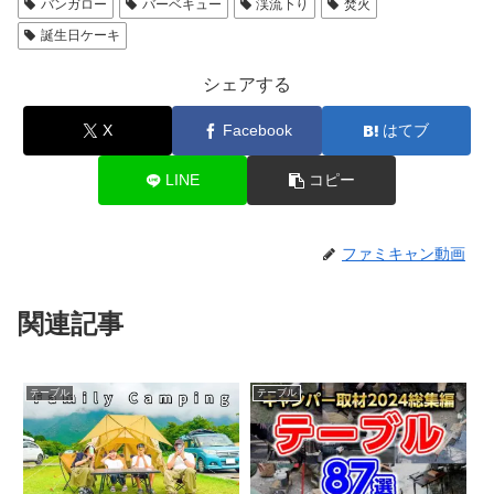
バンガロー
バーベキュー
渓流下り
焚火
誕生日ケーキ
シェアする
X
Facebook
はてブ
LINE
コピー
ファミキャン動画
関連記事
テーブル
テーブル