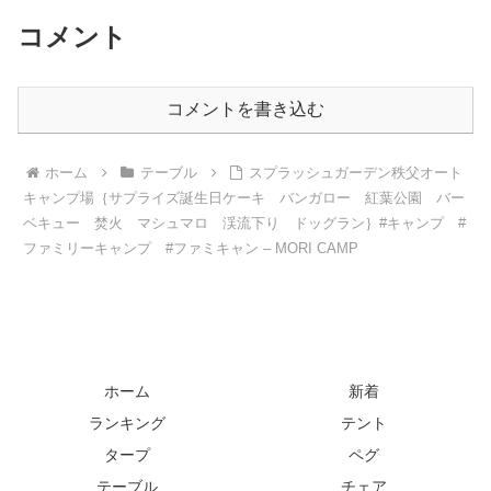
コメント
コメントを書き込む
ホーム
テーブル
スプラッシュガーデン秩父オート
キャンプ場｛サプライズ誕生日ケーキ バンガロー 紅葉公園 バー
ベキュー 焚火 マシュマロ 渓流下り ドッグラン｝#キャンプ #
ファミリーキャンプ #ファミキャン – MORI CAMP
ホーム
新着
ランキング
テント
タープ
ペグ
テーブル
チェア