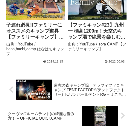
子連れ必見‼️ファミリーに
【ファミキャン#23】九州
オススメのキャンプ道具
一 標高1200m！天空のキ
【ファミリーキャンプ】キ
ャンプ場で絶景を楽しむキ
ャンプ初心者/ポータブル
ャンプ/四季見原すこやか
出典：YouTube /
出典：YouTube / sora CAMP【フ
電源 – hana,hachi,camp
の森キャンプ場/サバティ
hana,hachi,camp はなはちキャン
ァミリーキャンプ】
プ
はなはちキャンプ
カルスカイパイロットTC/
ファミリーキャンプ – sora
2024.11.15
2022.06.03
CAMP【ファミリーキャン
プ】
道志の森キャンプ場 アラフィフソロキ
ャンプ TENT FACTORY(テントファクト
リー) TCワンポールテントRG – よこちゃ
んねる 「TO ENJOY THE OUTDOORS
」
クーヴァ(2ルームテント)の綺麗な畳み
方！ – OFFICIAL QUICKCAMP