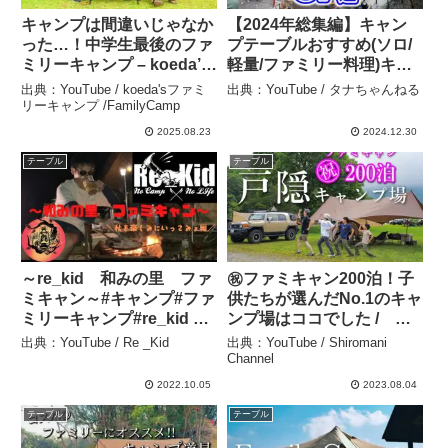
キャンプは間違いじゃなか
【2024年総集編】キャン
った…！中学生最後のファ
プテーブルおすすめ(ソロ/
ミリーキャンプ – koeda’s
軽量/ファミリー料理)キャ
ファミリーキャンプ
ンプギア紹介🔥igt/コンパ
出典：YouTube / koeda'sファミ
出典：YouTube / タナちゃんねる
/FamilyCamp
クト/diy – タナちゃんねる
リーキャンプ /FamilyCamp
2025.08.23
2024.12.30
テーブル
テーブル
～re_kid 和みの里 ファ
㊗︎ファミキャン200泊！子
ミキャン～#キャンプ#ファ
供たちが選んだNo.1のキャ
ミリーキャンプ#re_kid –
ンプ場はココでした / 戸
Re _Kid
隠で夏のファミリーキャン
出典：YouTube / Re _Kid
出典：YouTube / Shiromani
プ – Shiromani Channel
Channel
2022.10.05
2023.08.04
テーブル
テーブル