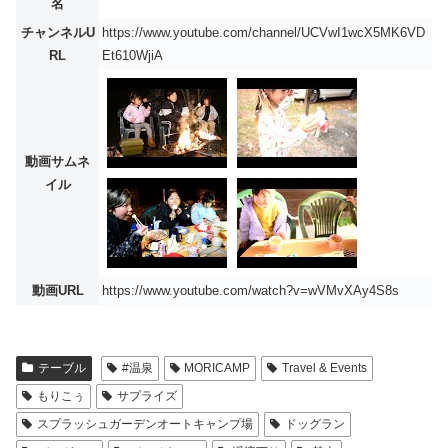
名
チャンネルU
https://www.youtube.com/channel/UCVwI1wcX5MK6VD
RL
Et610WjiA
動画サムネ
イル
動画URL
https://www.youtube.com/watch?v=wVMvXAy4S8s
テーブル
#温泉
MORICAMP
Travel & Events
もりこぅ
サプライズ
スプラッシュガーデンオートキャンプ場
ドッグラン