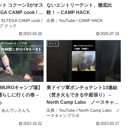
ト コクーン3がオス
ないエントリーテント、徹底比
GA CAMP cook / エ
較！ – CAMP HACK
プ クック
ELTEGA CAMP cook /
出典：YouTube / CAMP HACK
プ クック
2023.04.28
2025.07.18
テント
AMUROキャンプ場】
東ドイツ軍ポンチョテント13連結
らしに行くの巻 –
（焚き火もできる中庭張り） –
ち
North Camp Labo ノースキャン
プラボ
 / あんでぃさんち
出典：YouTube / North Camp Labo ノ
ースキャンプラボ
2023.10.22
2023.03.17