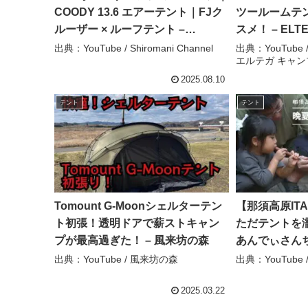
COODY 13.6 エアーテント｜FJク
ツールームテン
ルーザー × ルーフテント –
スメ！ – ELTE
Shiromani Channel
ルテガ キャン
出典：YouTube / Shiromani Channel
出典：YouTube / 
エルテガ キャン
2025.08.10
テント
テント
Tomount G-Moonシェルターテン
【那須高原IT
ト初張！透明ドアで薪ストキャン
ただテントを濡
プが最高過ぎた！ – 風来坊の森
あんでぃさん
出典：YouTube / 風来坊の森
出典：YouTube
2025.03.22