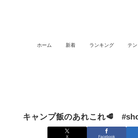
ホーム
新着
ランキング
テン
キャンプ飯のあれこれ🥩 #short
X
Facebook