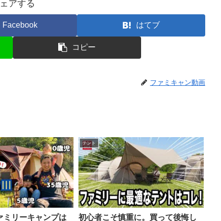
ェアする
Facebook
はてブ
コピー
ファミキャン動画
テント
ァミリーキャンプは
初心者こそ慎重に。買って後悔し