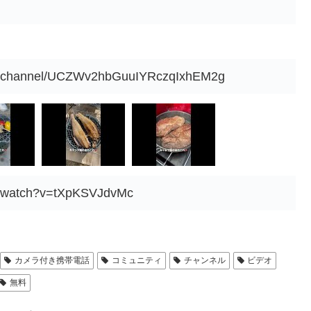
om/channel/UCZWv2hbGuuIYRczqIxhEM2g
m/watch?v=tXpKSVJdvMc
カメラ付き携帯電話
コミュニティ
チャンネル
ビデオ
無料