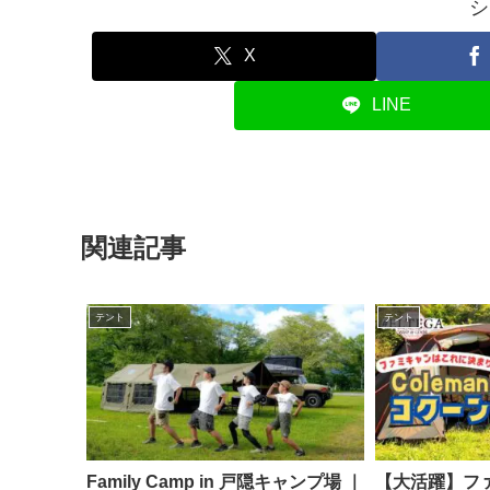
シ
X
LINE
関連記事
テント
テント
Family Camp in 戸隠キャンプ場 ｜
【大活躍】フ