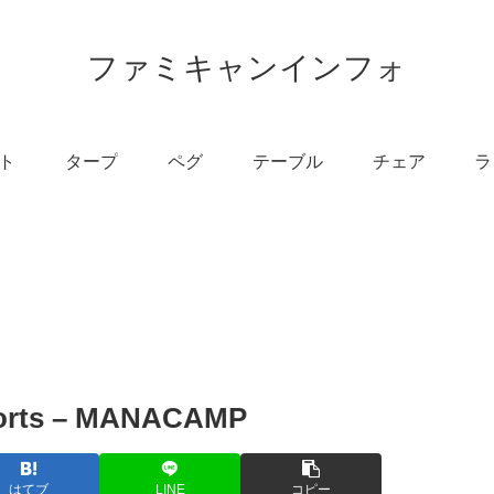
ファミキャンインフォ
ト
タープ
ペグ
テーブル
チェア
ラ
s – MANACAMP
はてブ
LINE
コピー