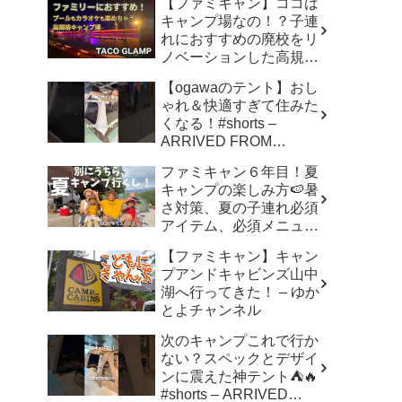
【ファミキャン】ココは
キャンプ場なの！？子連
れにおすすめの廃校をリ
ノベーションした高規格
キャンプ場で遊び尽く
【ogawaのテント】おし
す！ – ちいさおきゃんぷ
ゃれ＆快適すぎて住みた
くなる！#shorts –
ARRIVED FROM
SHOWA
ファミキャン６年目！夏
キャンプの楽しみ方🍉暑
さ対策、夏の子連れ必須
アイテム、必須メニュー
でバリ美味しい〜、バリ
【ファミキャン】キャン
楽しい〜 – こずちゃんネ
プアンドキャビンズ山中
ル。
湖へ行ってきた！ – ゆか
とよチャンネル
次のキャンプこれで行か
ない？スペックとデザイ
ンに震えた神テント⛺️🔥
#shorts – ARRIVED