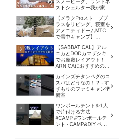
スノーピーク、ランドネ
ストシェルター我が家で
使ったリアルな感想。／
【メラクProストーブプ
アビルキャンプリゾート
ラスをリビング、寝室を
那須／LUMIX S5IIX - パ
アメニティドームMTC
パハキット アウトドア
で雪中キャンプ】
VLOG
#kinbozucamp
【SABBATICAL】アル
#snowpeak - 坊主キャン
ニカとDODカマザシキ
パー@キンボウズ
でお座敷レイアウト！
ARNICAにおすすめのキ
ャンプギアでファミリー
カインズチタンペグのコ
キャンプ - SOTOASOBI
スパはどうなの！？ - す
ずもりのファミキャン準
備室
ワンポールテントを1人
で片付ける方法
#CAMP #ワンポールテ
ント - CAMP&DIY ペグ
と日曜日