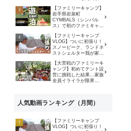
キャンプ場で遊び尽く
【ファミリーキャンプ】
す！ - ちいさおきゃんぷ
岩手県岩泉町
CYMBALS（シンバル
ス）で初のファミキャ
ン。ワンポールテントに
【ファミリーキャンプ
まさかの穴。 -
VLOG】ついに初張り！
KIMIDORI
スノーピーク、ランドネ
ストシェルター我が家で
使ったリアルな感想。／
【大苦戦のファミリーキ
アビルキャンプリゾート
ャンプ】初めてテント設
那須／LUMIX S5IIX - パ
営に挑戦した結果…家族
パハキット アウトドア
全員イライラが限界
VLOG
に…‼︎ - ひろぴーファミ
リー〜楽しく育児〜
人気動画ランキング（月間）
【ファミリーキャンプ
VLOG】ついに初張り！