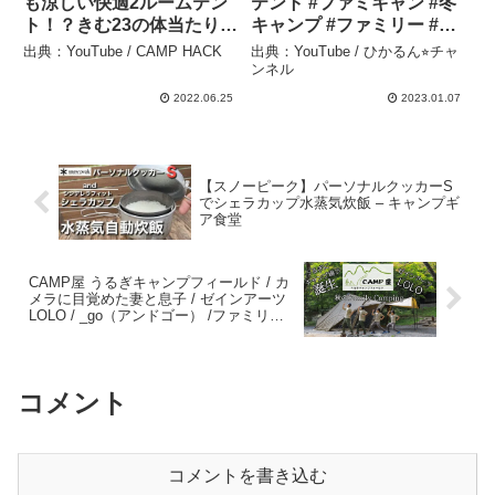
も涼しい快適2ルームテン
テント #ファミキャン #冬
ト！？きむ23の体当たり検
キャンプ #ファミリー #キ
証 – CAMP HACK
ャンプ飯 #朝ご飯 #オーナ
出典：YouTube / CAMP HACK
出典：YouTube / ひかるん⭐︎チャ
ーロッジ – ひかるん⭐︎チャ
ンネル
ンネル
2022.06.25
2023.01.07
【スノーピーク】パーソナルクッカーS
でシェラカップ水蒸気炊飯 – キャンプギ
ア食堂
CAMP屋 うるぎキャンプフィールド / カ
メラに目覚めた妻と息子 / ゼインアーツ
LOLO / _go（アンドゴー） /ファミリー
キャンプ – Shiromani Channel
コメント
コメントを書き込む