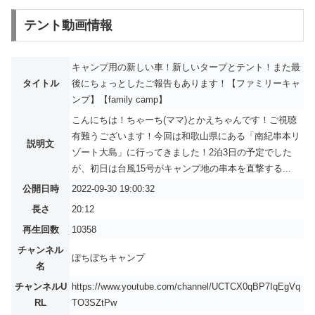
テント動画情報
キャンプ用の新しい車！新しいタープとテント！また最
タイトル
後にちょっとしたご報告もあります！【ファミリーキャ
ンプ】【family camp】
こんにちは！ちゃーち(ママ)とかえちゃんです！ご視聴
有難うございます！今回は和歌山県にある「南紀串本リ
説明文
ゾート大島」に行ってきました！2泊3日の予定でした
が、初日は台風15号がキャンプ地の串本を直撃する...
公開日時
2022-09-30 19:00:32
長さ
20:12
再生回数
10358
チャンネル
ぼちぼちキャンプ
名
チャンネルU
https://www.youtube.com/channel/UCTCX0qBP7IqEgVq
RL
TO3SZtPw