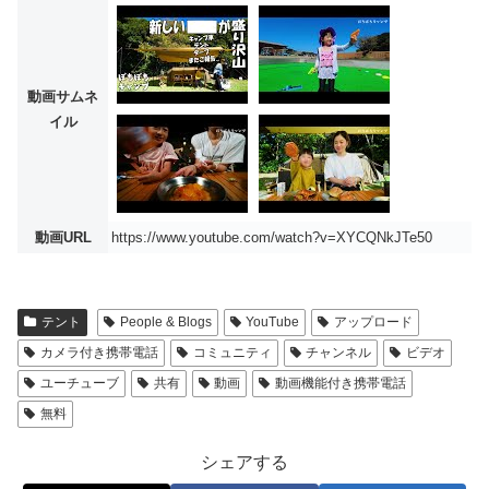
動画サムネ
イル
動画URL
https://www.youtube.com/watch?v=XYCQNkJTe50
テント
People & Blogs
YouTube
アップロード
カメラ付き携帯電話
コミュニティ
チャンネル
ビデオ
ユーチューブ
共有
動画
動画機能付き携帯電話
無料
シェアする