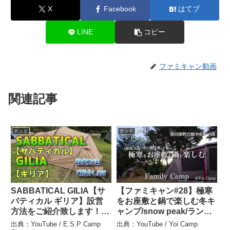
X
Facebook
はてブ
LINE
コピー
ファミキャン動画
関連記事
テント
テント
SABBATICAL GILIA【サ
【ファミキャン#28】極寒
バティカル ギリア】設営
をお座敷と鍋で楽しむ冬キ
方法をご紹介致します！ –
ャンプ/snow peak/ランド
E.S.P Camp Channel
ロック/豊田湖畔公園キャ
出典：YouTube / E.S.P Camp
出典：YouTube / Yoi Camp