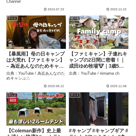
ンプ場/ファミリーキャン
Channel
プ/キャンプ – Yoi Camp
2023.07.23
2023.12.22
テント
テント
【暴風雨】母の日キャンプ
【ファミキャン】子連れキ
は大荒れ【ファミキャン】
ャンプの2日間に密着！｜
– 為近あんなのためキャン
成田ゆめ牧場🐮｜3歳5歳
ぷ△
とのリアルな過ごし方🏕️ –
出典：YouTube / 為近あんなのた
出典：YouTube / riimama ch
riimama ch
めキャンぷ△
2025.06.12
2025.11.08
テント
テント
【Coleman新作】史上最
#キャンプ #キャンプギア #