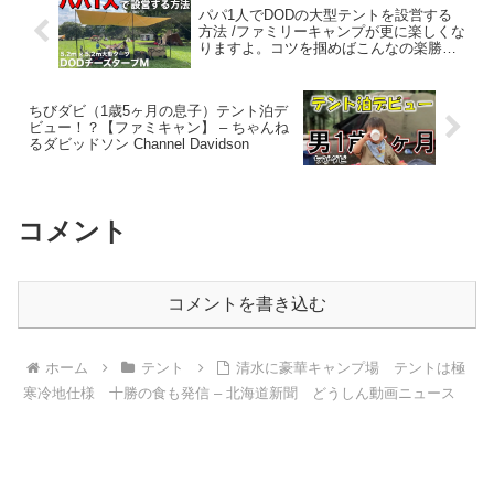
パパ1人でDODの大型テントを設営する
方法 /ファミリーキャンプが更に楽しくな
りますよ。コツを掴めばこんなの楽勝で
す♪ チーズタープM – 高橋真樹 / ぷらぷ
らVLOG
ちびダビ（1歳5ヶ月の息子）テント泊デ
ビュー！？【ファミキャン】 – ちゃんね
るダビッドソン Channel Davidson
コメント
コメントを書き込む
ホーム
テント
清水に豪華キャンプ場 テントは極
寒冷地仕様 十勝の食も発信 – 北海道新聞 どうしん動画ニュース