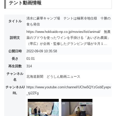
テント動画情報
清水に豪華キャンプ場 テントは極寒冷地仕様 十勝の
タイトル
食も発信
https://www.hokkaido-np.co.jp/movies/list/animal/ 無農
説明文
薬のブドウを使ったワインを手掛ける「あいざわ農園」
（帯広）が企画・監修したグランピング場が９月１...
公開日時
2022-09-09 10:35:58
長さ
01:01
再生回数
314
チャンネル
北海道新聞 どうしん動画ニュース
名
チャンネルU
https://www.youtube.com/channel/UChw5QYzGsbEyepv
RL
_tji2ZFg