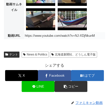
動画サムネ
イル
動画URL
https://www.youtube.com/watch?v=NJ-XDjNkunM
テント
News & Politics
北海道新聞社、どうしん電子版
シェアする
X
Facebook
はてブ
LINE
コピー
ファミキャン動画