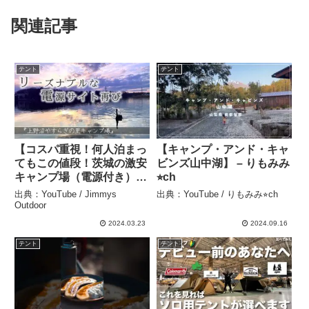
関連記事
テント
テント
【コスパ重視！何人泊まっ
【キャンプ・アンド・キャ
てもこの値段！茨城の激安
ビンズ山中湖】 – りもみみ
キャンプ場（電源付き）】
⭐︎ch
上野沼やすらぎの里キャン
出典：YouTube / Jimmys
出典：YouTube / りもみみ⭐︎ch
プ場 【近隣グルメもご紹
Outdoor
介☆】 ⭐︎ソログル
2024.03.23
2024.09.16
Japanese Camping –
テント
テント
Jimmys Outdoor