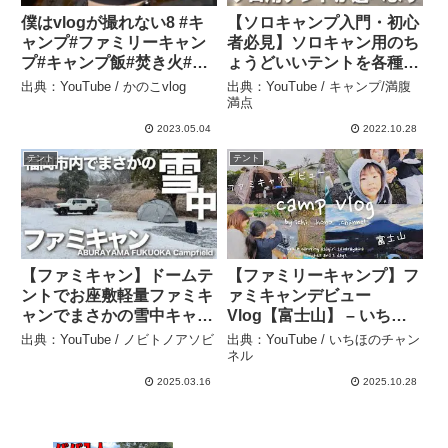
僕はvlogが撮れない8 #キ
【ソロキャンプ入門・初心
ャンプ#ファミリーキャン
者必見】ソロキャン用のち
プ#キャンプ飯#焚き火#キ
ょうどいいテントを各種並
ャンプギア#アウトドア#ラ
べて比べてみた【キャンプ
出典：YouTube / かのこvlog
出典：YouTube / キャンプ/満腹
ンタン#キャンプ道具#ファ
道具】 – キャンプ/満腹満
満点
ミキャン#ソトアソビ#テン
点
2023.05.04
2022.10.28
ト#焚き火台#キャンプ初心
テント
テント
者 – かのこvlog
【ファミキャン】ドームテ
【ファミリーキャンプ】フ
ントでお座敷軽量ファミキ
ァミキャンデビュー
ャンでまさかの雪中キャン
Vlog【富士山】 – いちほ
プ！？モビガーデン（コマ
のチャンネル
出典：YouTube / ノビトノアソビ
出典：YouTube / いちほのチャン
ンダー185） – ノビトノア
ネル
ソビ
2025.03.16
2025.10.28