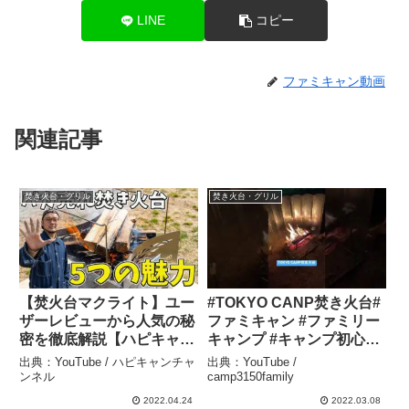
LINE
コピー
ファミキャン動画
関連記事
焚き火台・グリル
焚き火台・グリル
【焚火台マクライト】ユー
#TOKYO CANP焚き火台#
ザーレビューから人気の秘
ファミキャン #ファミリー
密を徹底解説【ハピキャ
キャンプ #キャンプ初心者
ン】 – ハピキャンチャンネ
#dod #ワンポールテント
出典：YouTube / ハピキャンチャ
出典：YouTube /
ル
#RE CANPしょうなん –
ンネル
camp3150family
camp3150family
2022.04.24
2022.03.08