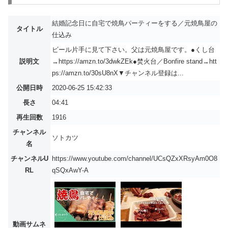
結婚記念日に自宅で焼鳥パーティーをする／元焼鳥屋の
タイトル
仕込み
ビール片手に見て下さい。父は元焼鳥屋です。●くし台
説明文
→https://amzn.to/3dwkZEk●焚火台／Bonfire stand→htt
ps://amzn.to/30sU8nX▼チャンネル登録は...
公開日時
2020-06-25 15:42:33
長さ
04:41
再生回数
1916
チャンネル
ソトカツ
名
チャンネルU
https://www.youtube.com/channel/UCsQZxXRsyAm0O8
RL
qSQxAwY-A
動画サムネ