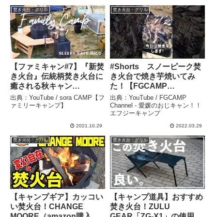
焚き火台・グリル
焚き火台・グリル
【ファミキャン#7】『新焚
#Shorts スノーピーク焚
き火台』伝統柄焚き火台に
き火台で焼き芋焼いてみ
癒される秋キャン
た！【FGCAMP
プ/sleepy cafe nico/カマボ
Channel】 – FGCAMP
出典：YouTube / sora CAMP【フ
出典：YouTube / FGCAMP
コテント – sora
Channel – 愛媛のおじキャ
ァミリーキャンプ】
Channel - 愛媛のおじキャン！！
エフジーキャンプ
CAMP【ファミリーキャン
ン！！ エフジーキャンプ
プ】
2021.10.29
2022.03.29
焚き火台・グリル
焚き火台・グリル
【キャンプギア】カッコい
【キャンプ道具】おすすめ
い焚火台！CHANGE
焚き火台！ZULU
MOORE（amazon購入
GEAR「ZG-X1」の使用レ