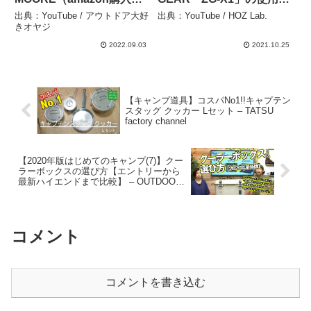
品） – アウトドア大好きオ
ビュー&メリット・デメリ
出典：YouTube / アウトドア大好
出典：YouTube / HOZ Lab.
ヤジ
ット【おしゃれ&無骨ギ
きオヤジ
ア】 – HOZ Lab.
2022.09.03
2021.10.25
【キャンプ道具】コスパNo1!!キャプテン
スタッグ クッカー Lセット – TATSU
factory channel
【2020年版はじめてのキャンプ(7)】クー
ラーボックスの選び方【エントリーから
最新ハイエンドまで比較】 – OUTDOOR
BUYER’s GUIDE by WEST
コメント
コメントを書き込む