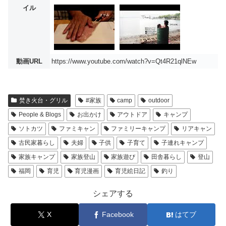
イル
動画URL
https://www.youtube.com/watch?v=Qt4R21qlNEw
焚き火台・グリル
#家族
camp
outdoor
People & Blogs
お出かけ
アウトドア
キャンプ
ソトカツ
ファミキャン
ファミリーキャンプ
リアキャン
古民家暮らし
夫婦
子供
子育て
子連れキャンプ
家族キャンプ
家族登山
家族遊び
田舎暮らし
登山
福岡
育児
育児漫画
育児絵日記
釣り
シェアする
X
Facebook
はてブ