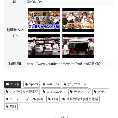
RL
RItONIDg
動画サムネ
イル
動画URL
https://www.youtube.com/watch?v=UqisiOlBXfQ
テント
Sports
YouTube
アップロード
カメラ付き携帯電話
コミュニティ
チャンネル
ビデオ
ユーチューブ
共有
動画
動画機能付き携帯電話
無料