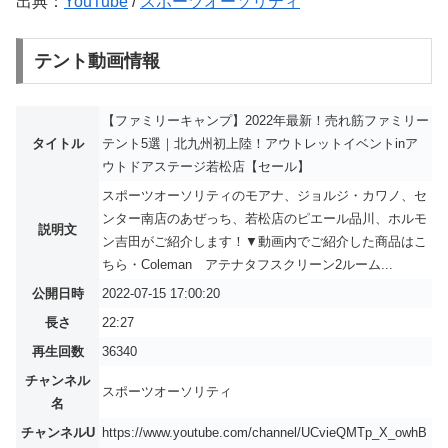
出典：
YouTube
/
スポーツオーソリティ
テント動画情報
【ファミリーキャンプ】2022年最新！売れ筋ファミリー
タイトル
テント5選｜北九州初上陸！アウトレットイベントinア
ウトドアステージ若松店【セール】
スポーツオーソリティのモアナ、ジョルジ・カワノ、セ
ンター南店のあぜっち、若松店のピエール品川、ホルモ
説明文
ン吉田がご紹介します！▼動画内でご紹介した商品はこ
ちら・Coleman アテナタフスクリーン2ルーム...
公開日時
2022-07-15 17:00:20
長さ
22:27
再生回数
36340
チャンネル
スポーツオーソリティ
名
チャンネルU
https://www.youtube.com/channel/UCvieQMTp_X_owhB