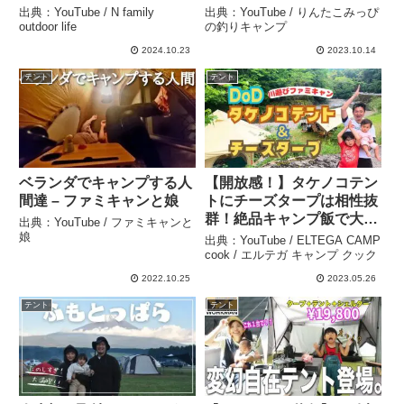
ャンプ
出典：YouTube / N family
出典：YouTube / りんたこみっぴ
outdoor life
の釣りキャンプ
2024.10.23
2023.10.14
テント
テント
ベランダでキャンプする人
【開放感！】タケノコテン
間達 – ファミキャンと娘
トにチーズタープは相性抜
群！絶品キャンプ飯で大満
出典：YouTube / ファミキャンと
足なファミリーキャンプ。
娘
出典：YouTube / ELTEGA CAMP
– ELTEGA CAMP cook /
cook / エルテガ キャンプ クック
エルテガ キャンプ クック
2022.10.25
2023.05.26
テント
テント