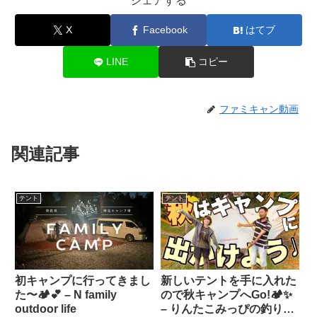
シェアする
X
Facebook
はてブ
LINE
コピー
ファミキャン動画
関連記事
テント
テント
初キャンプに行ってきまし
新しいテントを手に入れた
た〜🏕️💕 – N family
ので秋キャンプへGo!🏕️✨
outdoor life
– りんたこみっぴの釣りキ