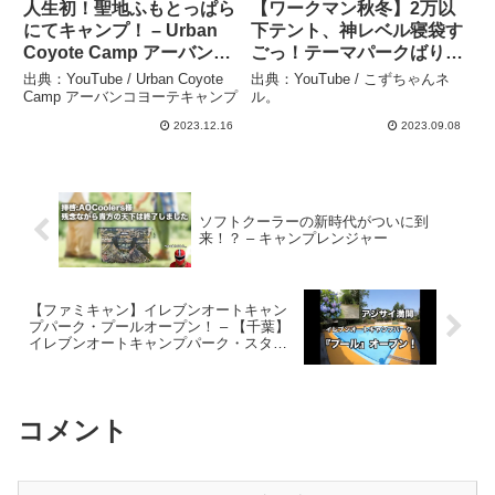
人生初！聖地ふもとっぱら
【ワークマン秋冬】2万以
にてキャンプ！ – Urban
下テント、神レベル寝袋す
Coyote Camp アーバンコ
ごっ！テーマパークばりの
ヨーテキャンプ
イベント最後めっちゃビビ
出典：YouTube / Urban Coyote
出典：YouTube / こずちゃんネ
ってんけど！ – こずちゃん
Camp アーバンコヨーテキャンプ
ル。
ネル。
2023.12.16
2023.09.08
ソフトクーラーの新時代がついに到
来！？ – キャンプレンジャー
【ファミキャン】イレブンオートキャン
プパーク・プールオープン！ – 【千葉】
イレブンオートキャンプパーク・スタッ
フT
コメント