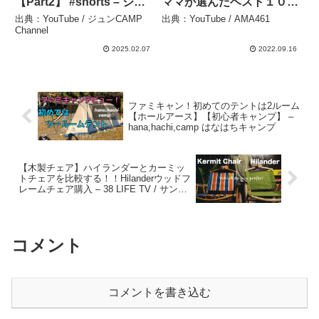
【Part2】 #shorts – ジュ
ママが選んだベスト１０/
ンCAMP Channel
ファミキャン２年目 –
出典：YouTube / ジュンCAMP
出典：YouTube / AMA461
AMA461
Channel
2025.02.07
2022.09.16
ファミキャン！初めてのテントは2ルーム
【ホールアース】【初心者キャンプ】 –
hana,hachi,camp はなはちキャンプ
【木製チェア】ハイランダーとカーミッ
トチェアを比較する！！Hilanderウッドフ
レームチェア購入 – 38 LIFE TV / サンパ
チ
コメント
コメントを書き込む