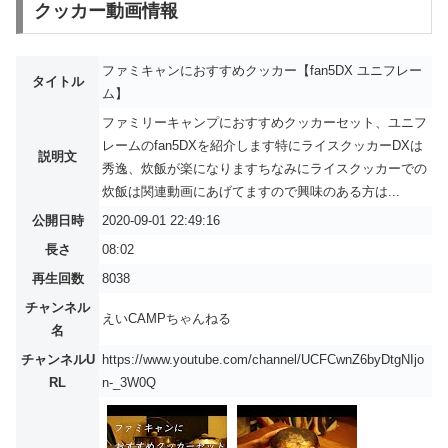
クッカー動画情報
ファミキャンにおすすめクッカー【fan5DX ユニフレー
タイトル
ム】
ファミリーキャンプにおすすめクッカーセット、ユニフ
レームのfan5DXを紹介します特にライスクッカーDXは
説明文
秀逸、炊飯が楽になりますちなみにライスクッカーでの
炊飯は関連動画にあげてますので興味のある方は...
公開日時
2020-09-01 22:49:16
長さ
08:02
再生回数
8038
チャンネル
えいCAMPちゃんねる
名
チャンネルU
https://www.youtube.com/channel/UCFCwnZ6byDtgNIjo
RL
n-_3W0Q