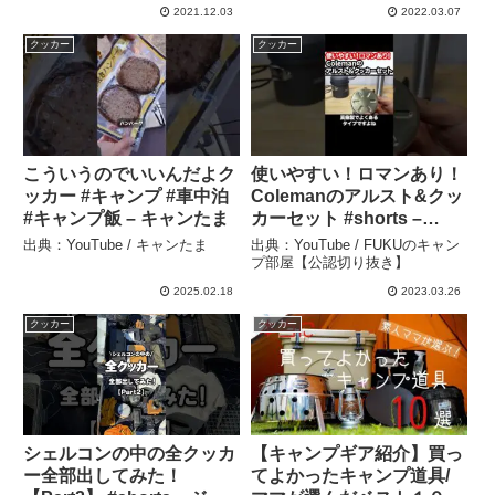
2021.12.03
2022.03.07
クッカー
クッカー
こういうのでいいんだよク
使いやすい！ロマンあり！
ッカー #キャンプ #車中泊
Colemanのアルスト&クッ
#キャンプ飯 – キャンたま
カーセット #shorts –
FUKUのキャンプ部屋【公
出典：YouTube / キャンたま
出典：YouTube / FUKUのキャン
認切り抜き】
プ部屋【公認切り抜き】
2025.02.18
2023.03.26
クッカー
クッカー
シェルコンの中の全クッカ
【キャンプギア紹介】買っ
ー全部出してみた！
てよかったキャンプ道具/